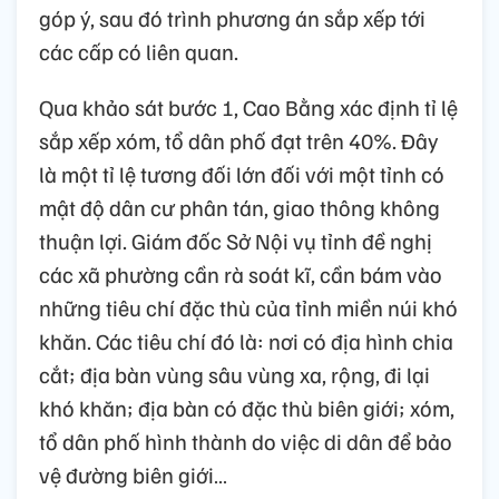
góp ý, sau đó trình phương án sắp xếp tới
các cấp có liên quan.
Qua khảo sát bước 1, Cao Bằng xác định tỉ lệ
sắp xếp xóm, tổ dân phố đạt trên 40%. Đây
là một tỉ lệ tương đối lớn đối với một tỉnh có
mật độ dân cư phân tán, giao thông không
thuận lợi. Giám đốc Sở Nội vụ tỉnh đề nghị
các xã phường cần rà soát kĩ, cần bám vào
những tiêu chí đặc thù của tỉnh miền núi khó
khăn. Các tiêu chí đó là: nơi có địa hình chia
cắt; địa bàn vùng sâu vùng xa, rộng, đi lại
khó khăn; địa bàn có đặc thù biên giới; xóm,
tổ dân phố hình thành do việc di dân để bảo
vệ đường biên giới…