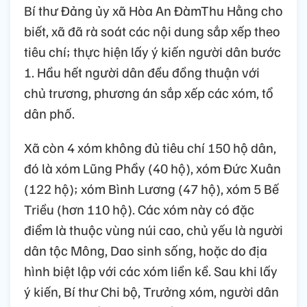
Bí thư Đảng ủy xã Hòa An ĐàmThu Hằng cho
biết, xã đã rà soát các nội dung sắp xếp theo
tiêu chí; thực hiện lấy ý kiến người dân bước
1. Hầu hết người dân đều đồng thuận với
chủ trương, phương án sắp xếp các xóm, tổ
dân phố.
Xã còn 4 xóm không đủ tiêu chí 150 hộ dân,
đó là xóm Lũng Phầy (40 hộ), xóm Đức Xuân
(122 hộ); xóm Bình Lương (47 hộ), xóm 5 Bế
Triều (hơn 110 hộ). Các xóm này có đặc
điểm là thuộc vùng núi cao, chủ yếu là người
dân tộc Mông, Dao sinh sống, hoặc do địa
hình biệt lập với các xóm liền kề. Sau khi lấy
ý kiến, Bí thư Chi bộ, Trưởng xóm, người dân