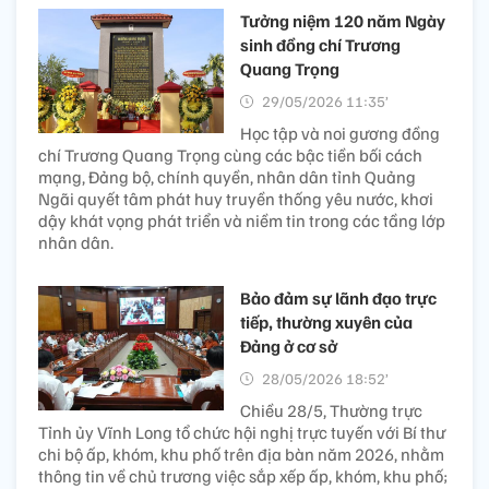
Tưởng niệm 120 năm Ngày
sinh đồng chí Trương
Quang Trọng
29/05/2026 11:35’
Học tập và noi gương đồng
chí Trương Quang Trọng cùng các bậc tiền bối cách
mạng, Đảng bộ, chính quyền, nhân dân tỉnh Quảng
Ngãi quyết tâm phát huy truyền thống yêu nước, khơi
dậy khát vọng phát triển và niềm tin trong các tầng lớp
nhân dân.
Bảo đảm sự lãnh đạo trực
tiếp, thường xuyên của
Đảng ở cơ sở
28/05/2026 18:52’
Chiều 28/5, Thường trực
Tỉnh ủy Vĩnh Long tổ chức hội nghị trực tuyến với Bí thư
chi bộ ấp, khóm, khu phố trên địa bàn năm 2026, nhằm
thông tin về chủ trương việc sắp xếp ấp, khóm, khu phố;