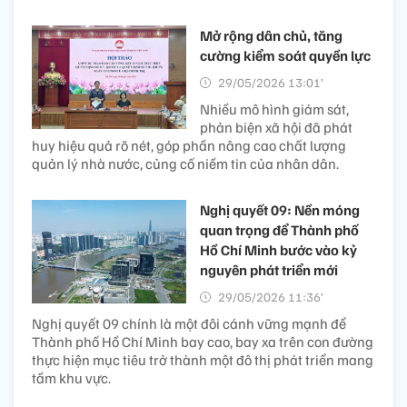
Mở rộng dân chủ, tăng
cường kiểm soát quyền lực
29/05/2026 13:01’
Nhiều mô hình giám sát,
phản biện xã hội đã phát
huy hiệu quả rõ nét, góp phần nâng cao chất lượng
quản lý nhà nước, củng cố niềm tin của nhân dân.
Nghị quyết 09: Nền móng
quan trọng để Thành phố
Hồ Chí Minh bước vào kỷ
nguyên phát triển mới
29/05/2026 11:36’
Nghị quyết 09 chính là một đôi cánh vững mạnh để
Thành phố Hồ Chí Minh bay cao, bay xa trên con đường
thực hiện mục tiêu trở thành một đô thị phát triển mang
tầm khu vực.