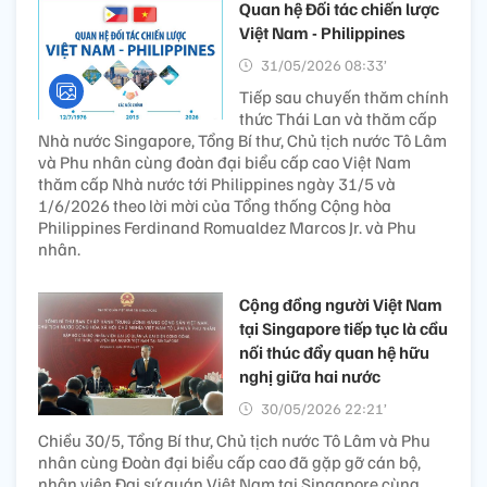
Quan hệ Đối tác chiến lược
Việt Nam - Philippines
31/05/2026 08:33’
Tiếp sau chuyến thăm chính
thức Thái Lan và thăm cấp
Nhà nước Singapore, Tổng Bí thư, Chủ tịch nước Tô Lâm
và Phu nhân cùng đoàn đại biểu cấp cao Việt Nam
thăm cấp Nhà nước tới Philippines ngày 31/5 và
1/6/2026 theo lời mời của Tổng thống Cộng hòa
Philippines Ferdinand Romualdez Marcos Jr. và Phu
nhân.
Cộng đồng người Việt Nam
tại Singapore tiếp tục là cầu
nối thúc đẩy quan hệ hữu
nghị giữa hai nước
30/05/2026 22:21’
Chiều 30/5, Tổng Bí thư, Chủ tịch nước Tô Lâm và Phu
nhân cùng Đoàn đại biểu cấp cao đã gặp gỡ cán bộ,
nhân viên Đại sứ quán Việt Nam tại Singapore cùng