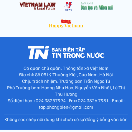
Cơ quan chủ quản: Thông tấn xã Việt Nam
Địa chỉ: Số 05 Lý Thường Kiệt, Cửa Nam, Hà Nội
Chịu trách nhiệm: Trưởng ban Trần Ngọc Tú
Phó Trưởng ban: Hoàng Như Hoa, Nguyễn Văn Nhật, Lê Thị
Thu Hương
Số điện thoại: 024.38257994 - Fax: 024.3826.7981 - Email:
tap.phongbien@gmail.com
Không sao chép nội dung khi chưa có sự đồng ý bằng văn bản
!