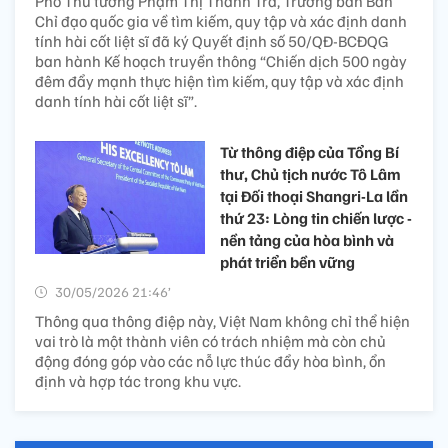
Phó Thủ tướng Phạm Thị Thanh Trà, Trưởng ban Ban
Chỉ đạo quốc gia về tìm kiếm, quy tập và xác định danh
tính hài cốt liệt sĩ đã ký Quyết định số 50/QĐ-BCĐQG
ban hành Kế hoạch truyền thông “Chiến dịch 500 ngày
đêm đẩy mạnh thực hiện tìm kiếm, quy tập và xác định
danh tính hài cốt liệt sĩ”.
Từ thông điệp của Tổng Bí
thư, Chủ tịch nước Tô Lâm
tại Đối thoại Shangri-La lần
thứ 23: Lòng tin chiến lược -
nền tảng của hòa bình và
phát triển bền vững
30/05/2026 21:46’
Thông qua thông điệp này, Việt Nam không chỉ thể hiện
vai trò là một thành viên có trách nhiệm mà còn chủ
động đóng góp vào các nỗ lực thúc đẩy hòa bình, ổn
định và hợp tác trong khu vực.