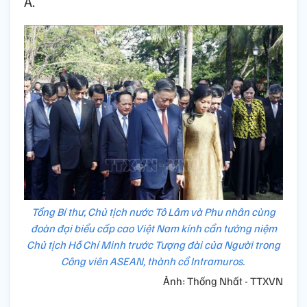
Á.
Tổng Bí thư, Chủ tịch nước Tô Lâm và Phu nhân cùng
đoàn đại biểu cấp cao Việt Nam kính cẩn tưởng niệm
Chủ tịch Hồ Chí Minh trước Tượng đài của Người trong
Công viên ASEAN, thành cổ Intramuros.
Ảnh: Thống Nhất - TTXVN