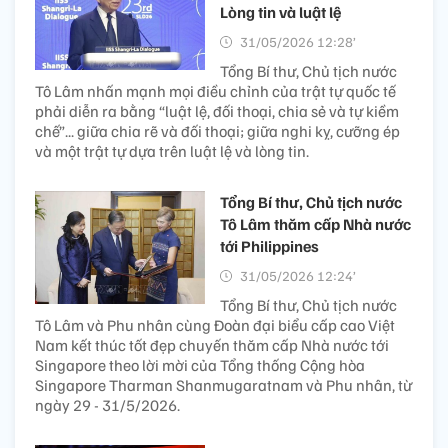
Lòng tin và luật lệ
31/05/2026 12:28’
Tổng Bí thư, Chủ tịch nước
Tô Lâm nhấn mạnh mọi điều chỉnh của trật tự quốc tế
phải diễn ra bằng “luật lệ, đối thoại, chia sẻ và tự kiềm
chế”... giữa chia rẽ và đối thoại; giữa nghi kỵ, cưỡng ép
và một trật tự dựa trên luật lệ và lòng tin.
Tổng Bí thư, Chủ tịch nước
Tô Lâm thăm cấp Nhà nước
tới Philippines
31/05/2026 12:24’
Tổng Bí thư, Chủ tịch nước
Tô Lâm và Phu nhân cùng Đoàn đại biểu cấp cao Việt
Nam kết thúc tốt đẹp chuyến thăm cấp Nhà nước tới
Singapore theo lời mời của Tổng thống Cộng hòa
Singapore Tharman Shanmugaratnam và Phu nhân, từ
ngày 29 - 31/5/2026.