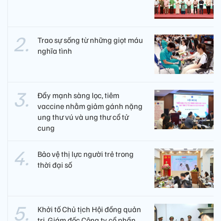
Trao sự sống từ những giọt máu
nghĩa tình
Đẩy mạnh sàng lọc, tiêm
vaccine nhằm giảm gánh nặng
ung thư vú và ung thư cổ tử
cung
Bảo vệ thị lực người trẻ trong
thời đại số
Khởi tố Chủ tịch Hội đồng quản
trị, Giám đốc Công ty cổ phần