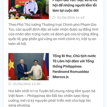
hội để những người lầm lỗi
làm lại cuộc đời
01/06/2026 14:43’
Theo Phó Thủ tướng Thường trực Chính phủ Phạm Gia
Túc, các quyết định đặc xá luôn nhận được sự đồng tình
của nhân dân trong nước và đánh giá cao từ cộng đồng
quốc tế, góp phần giữ vững an ninh chính trị, trật tự an
toàn xã hội.
Tổng Bí thư, Chủ tịch nước
Tô Lâm hội đàm với Tổng
thống Philippines
Ferdinand Romualdez
Marcos Jr.
01/06/2026 13:30’
Hai bên nhất trí ra Tuyên bố chung nâng tầm quan hệ
Việt Nam – Philippines lên Đối tác chiến lược tăng
cường, mở ra kỷ nguyên phát triển mới cho hợp tác
song phương.