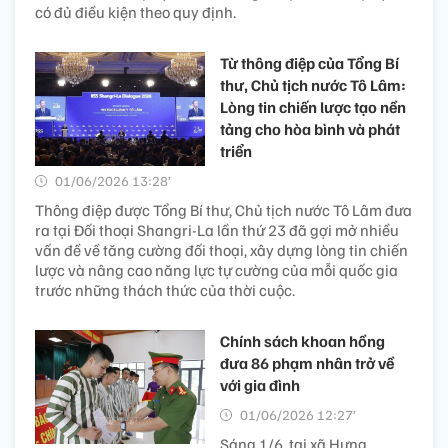
có đủ điều kiện theo quy định.
Từ thông điệp của Tổng Bí
thư, Chủ tịch nước Tô Lâm:
Lòng tin chiến lược tạo nền
tảng cho hòa bình và phát
triển
01/06/2026 13:28’
Thông điệp được Tổng Bí thư, Chủ tịch nước Tô Lâm đưa
ra tại Đối thoại Shangri-La lần thứ 23 đã gợi mở nhiều
vấn đề về tăng cường đối thoại, xây dựng lòng tin chiến
lược và nâng cao năng lực tự cường của mỗi quốc gia
trước những thách thức của thời cuộc.
Chính sách khoan hồng
đưa 86 phạm nhân trở về
với gia đình
01/06/2026 12:27’
Sáng 1/6, tại xã Hưng