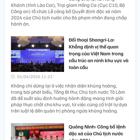
Khánh (tỉnh Lào Cai), Trại giam Hồng Ca (Cục C10, Bộ
Công an) tổ chức Lễ công bố Quyết định đặc xá năm
2026 của Chủ tịch nước cho 86 phạm nhân đang chấp
hành án.
Đối thoại Shangri-La:
Khẳng định vị thế quan
trọng của Việt Nam trong
cấu trúc an ninh khu vực và
toàn cầu
01/06/2026 11:21’
Không chỉ dừng lại ở việc nhận diện khủng hoảng,
trong bài phát biểu, Tổng Bí thư, Chủ tịch nước Tô Lâm
đã đề xuất sáu định hướng hành động mang tính giải
pháp thực chất cho khu vực, từ việc củng cố trật tự dựa
trên luật lệ đến quản trị phòng ngừa khủng hoảng.
Quảng Ninh: Công bố lệnh
đặc xá của Chủ tịch nước