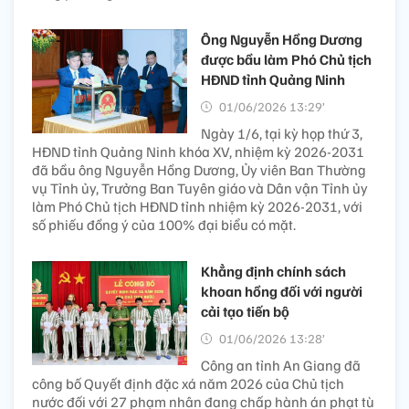
Ông Nguyễn Hồng Dương
được bầu làm Phó Chủ tịch
HĐND tỉnh Quảng Ninh
01/06/2026 13:29’
Ngày 1/6, tại kỳ họp thứ 3,
HĐND tỉnh Quảng Ninh khóa XV, nhiệm kỳ 2026-2031
đã bầu ông Nguyễn Hồng Dương, Ủy viên Ban Thường
vụ Tỉnh ủy, Trưởng Ban Tuyên giáo và Dân vận Tỉnh ủy
làm Phó Chủ tịch HĐND tỉnh nhiệm kỳ 2026-2031, với
số phiếu đồng ý của 100% đại biểu có mặt.
Khẳng định chính sách
khoan hồng đối với người
cải tạo tiến bộ
01/06/2026 13:28’
Công an tỉnh An Giang đã
công bố Quyết định đặc xá năm 2026 của Chủ tịch
nước đối với 27 phạm nhân đang chấp hành án phạt tù