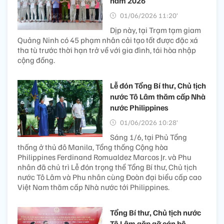
năm 2026
01/06/2026 11:20’
Dịp này, tại Trạm tạm giam
Quảng Ninh có 45 phạm nhân cải tạo tốt được đặc xá
tha tù trước thời hạn trở về với gia đình, tái hòa nhập
cộng đồng.
Lễ đón Tổng Bí thư, Chủ tịch
nước Tô Lâm thăm cấp Nhà
nước Philippines
01/06/2026 10:28’
Sáng 1/6, tại Phủ Tổng
thống ở thủ đô Manila, Tổng thống Cộng hòa
Philippines Ferdinand Romualdez Marcos Jr. và Phu
nhân đã chủ trì Lễ đón trọng thể Tổng Bí thư, Chủ tịch
nước Tô Lâm và Phu nhân cùng Đoàn đại biểu cấp cao
Việt Nam thăm cấp Nhà nước tới Philippines.
Tổng Bí thư, Chủ tịch nước
Tô Lâm gặp gỡ cán bộ,