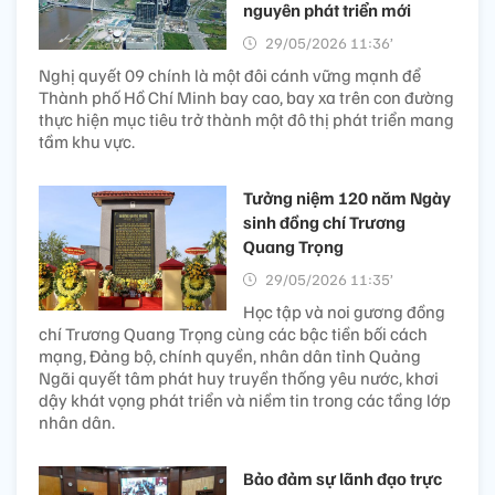
nguyên phát triển mới
29/05/2026 11:36’
Nghị quyết 09 chính là một đôi cánh vững mạnh để
Thành phố Hồ Chí Minh bay cao, bay xa trên con đường
thực hiện mục tiêu trở thành một đô thị phát triển mang
tầm khu vực.
Tưởng niệm 120 năm Ngày
sinh đồng chí Trương
Quang Trọng
29/05/2026 11:35’
Học tập và noi gương đồng
chí Trương Quang Trọng cùng các bậc tiền bối cách
mạng, Đảng bộ, chính quyền, nhân dân tỉnh Quảng
Ngãi quyết tâm phát huy truyền thống yêu nước, khơi
dậy khát vọng phát triển và niềm tin trong các tầng lớp
nhân dân.
Bảo đảm sự lãnh đạo trực