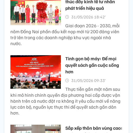
thúc đẩy kinh tế tư nhân
phát triển hiệu quả
31/05/2026 18:42’
Giai đoạn 2026 - 2030, mỗi
năm Đồng Nai phấn đấu kết nạp mới từ 200 đảng viên
trở lên trong các doanh nghiệp khu vực ngoài nhà
nước.
Tinh gọn bộ máy: Để mọi
quyết sách gần cuộc sống
hơn
31/05/2026 09:33’
Thực tiễn gần một năm sau
khi mô hình chính quyền địa phương hai cấp được vận
hành trên cả nước đặt ra không ít yêu cầu mới về năng
lực cán bộ, nguồn lực thực thi để quyết sách gần dân
hơn.
Sắp xếp thôn bản vùng cao: