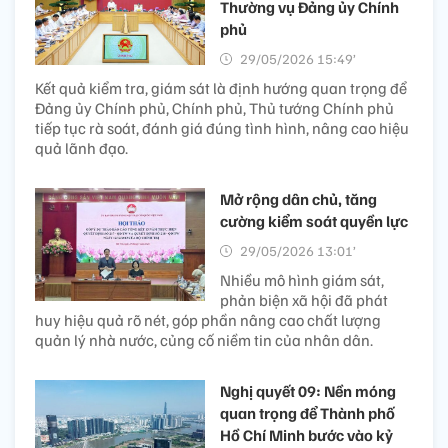
Thường vụ Đảng ủy Chính
phủ
29/05/2026 15:49’
Kết quả kiểm tra, giám sát là định hướng quan trọng để
Đảng ủy Chính phủ, Chính phủ, Thủ tướng Chính phủ
tiếp tục rà soát, đánh giá đúng tình hình, nâng cao hiệu
quả lãnh đạo.
Mở rộng dân chủ, tăng
cường kiểm soát quyền lực
29/05/2026 13:01’
Nhiều mô hình giám sát,
phản biện xã hội đã phát
huy hiệu quả rõ nét, góp phần nâng cao chất lượng
quản lý nhà nước, củng cố niềm tin của nhân dân.
Nghị quyết 09: Nền móng
quan trọng để Thành phố
Hồ Chí Minh bước vào kỷ