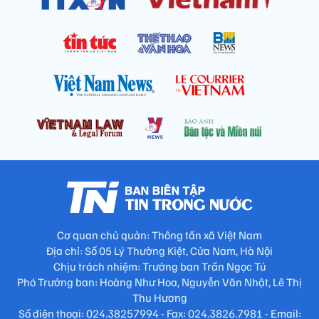
Cơ quan chủ quản: Thông tấn xã Việt Nam
Địa chỉ: Số 05 Lý Thường Kiệt, Cửa Nam, Hà Nội
Chịu trách nhiệm: Trưởng ban Trần Ngọc Tú
Phó Trưởng ban: Hoàng Như Hoa, Nguyễn Văn Nhật, Lê Thị
Thu Hương
Số điện thoại: 024.38257994 - Fax: 024.3826.7981 - Email: