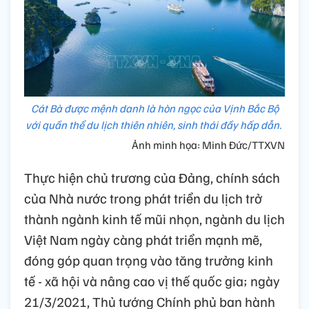
Cát Bà được mệnh danh là hòn ngọc của Vịnh Bắc Bộ
với quần thể du lịch thiên nhiên, sinh thái đầy hấp dẫn.
Ảnh minh họa: Minh Đức/TTXVN
Thực hiện chủ trương của Đảng, chính sách
của Nhà nước trong phát triển du lịch trở
thành ngành kinh tế mũi nhọn, ngành du lịch
Việt Nam ngày càng phát triển mạnh mẽ,
đóng góp quan trọng vào tăng trưởng kinh
tế - xã hội và nâng cao vị thế quốc gia; ngày
21/3/2021, Thủ tướng Chính phủ ban hành