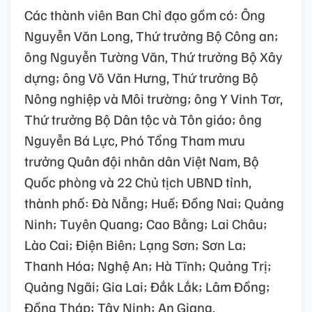
Các thành viên Ban Chỉ đạo gồm có: Ông
Nguyễn Văn Long, Thứ trưởng Bộ Công an;
ông Nguyễn Tường Văn, Thứ trưởng Bộ Xây
dựng; ông Võ Văn Hưng, Thứ trưởng Bộ
Nông nghiệp và Môi trường; ông Y Vinh Tơr,
Thứ trưởng Bộ Dân tộc và Tôn giáo; ông
Nguyễn Bá Lực, Phó Tổng Tham mưu
trưởng Quân đội nhân dân Việt Nam, Bộ
Quốc phòng và 22 Chủ tịch UBND tỉnh,
thành phố: Đà Nẵng; Huế; Đồng Nai; Quảng
Ninh; Tuyên Quang; Cao Bằng; Lai Châu;
Lào Cai; Điện Biên; Lạng Sơn; Sơn La;
Thanh Hóa; Nghệ An; Hà Tĩnh; Quảng Trị;
Quảng Ngãi; Gia Lai; Đắk Lắk; Lâm Đồng;
Đồng Tháp; Tây Ninh; An Giang.