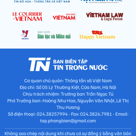
Cơ quan chủ quản: Thông tấn xã Việt Nam
Địa chỉ: Số 05 Lý Thường Kiệt, Cửa Nam, Hà Nội
Chịu trách nhiệm: Trưởng ban Trần Ngọc Tú
Phó Trưởng ban: Hoàng Như Hoa, Nguyễn Văn Nhật, Lê Thị
Thu Hương
Số điện thoại: 024.38257994 - Fax: 024.3826.7981 - Email:
tap.phongbien@gmail.com
Không sao chép nội dung khi chưa có sự đồng ý bằng văn bản