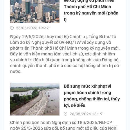
về xây dựng và phát triển
Thành phố Hồ Chí Minh
trong kỷ nguyên mới (phần
I)
26/05/2026 19:37’
Ngày 19/5/2026, thay mặt Bộ Chính trị, Tổng Bí thư Tô
Lâm đã ký Nghị quyết số 09-NQ/TW về xây dựng và
phát triển Thành phố Hồ Chí Minh trong kỷ nguyên mới.
Đây là văn kiện mang tầm vóc lịch sử, xác định nhiệm
vụ chính trị đặc biệt quan trọng không chỉ của Đảng bộ,
chính quyền thành phố mà của cả hệ thống chính trị cả
nước.
Bổ sung mức xử phạt vi
phạm hành chính trong
phòng, chống thiên tai, thủy
lợi, đê điều
26/05/2026 18:19’
Chính phủ ban hành Nghị định số 183/2026/NĐ-CP
ngày 25/5/2026 sửa đổi, bổ sung một số điều của Nghị