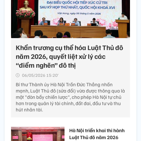
Khẩn trương cụ thể hóa Luật Thủ đô
năm 2026, quyết liệt xử lý các
“điểm nghẽn” đô thị
06/05/2026 15:20’
Bí thư Thành ủy Hà Nội Trần Đức Thắng nhấn
mạnh, Luật Thủ đô (sửa đổi) vừa được thông qua là
một "đòn bẩy chiến lược", cho phép Hà Nội tự chủ
hơn trong quản lý tài chính, đất đai, đầu tư và thu
hút nhân tài.
Hà Nội triển khai thi hành
Luật Thủ đô năm 2026