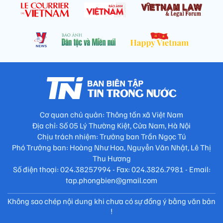
Cơ quan chủ quản: Thông tấn xã Việt Nam
Địa chỉ: Số 05 Lý Thường Kiệt, Cửa Nam, Hà Nội
Chịu trách nhiệm: Trưởng ban Trần Ngọc Tú
Phó Trưởng ban: Hoàng Như Hoa, Nguyễn Văn Nhật, Lê Thị
Thu Hương
Số điện thoại: 024.38257994 - Fax: 024.3826.7981 - Email:
tap.phongbien@gmail.com
Không sao chép nội dung khi chưa có sự đồng ý bằng văn bản
!