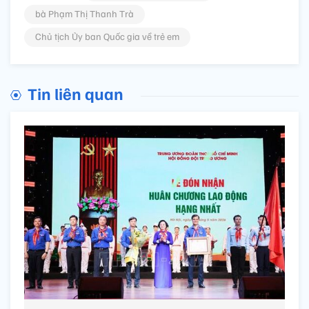
bà Phạm Thị Thanh Trà
Chủ tịch Ủy ban Quốc gia về trẻ em
Tin liên quan