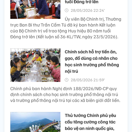
tuổi Đảng trở lên
28/05/2026 22:24’
Ủy viên Bộ Chính trị, Thường
trực Ban Bí thư Trần Cẩm Tú đã ký ban hành Kết luận
của Bộ Chính trị về trao tặng Huy hiệu 80 năm tuổi
Đảng trở lên (Kết luận số 36-KL/TW, ngày 23/5/2026).
Chính sách hỗ trợ tiền ăn,
gạo, đồ dùng cá nhân cho
học sinh trường phổ thông
nội trú
28/05/2026 21:59’
Chính phủ ban hành Nghị định 188/2026/NĐ-CP quy
định chính sách cho học sinh trường phổ thông nội trú
và trường phổ thông nội trú tại các xã biên giới đất liền.
Thủ tướng Chính phủ yêu
cầu tăng cường công tác
bảo vệ an ninh quốc gia,