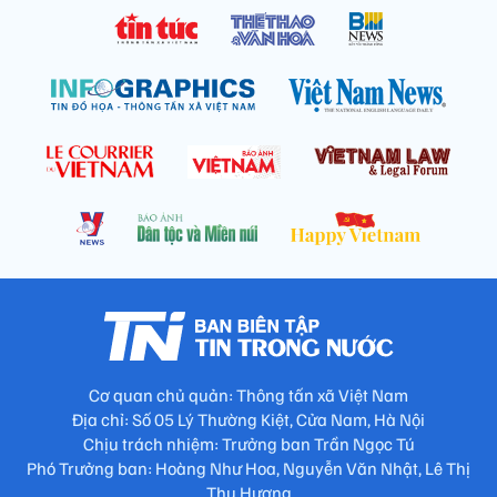
Cơ quan chủ quản: Thông tấn xã Việt Nam
Địa chỉ: Số 05 Lý Thường Kiệt, Cửa Nam, Hà Nội
Chịu trách nhiệm: Trưởng ban Trần Ngọc Tú
Phó Trưởng ban: Hoàng Như Hoa, Nguyễn Văn Nhật, Lê Thị
Thu Hương