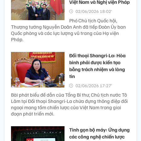
Việt Nam và Nghị viện Pháp
02/06/2026 18:02’
Phó Chủ tịch Quốc hội,
Thượng tướng Nguyễn Doãn Anh đã tiếp Đoàn Ủy ban
Quốc phòng và các lực lượng vũ trang của Hạ viện
Pháp.
Đối thoại Shangri-La: Hòa
bình phải được kiến tạo
bằng trách nhiệm và lòng
tin
02/06/2026 17:27’
Bài phát biểu đề dẫn của Tổng Bí thư, Chủ tịch nước Tô
Lâm tại Đối thoại Shangri-La chứa đựng thông điệp đối
ngoại mang tầm chiến lược của Việt Nam trong giai
đoạn phát triển mới.
Tinh gọn bộ máy: Ứng dụng
các công nghệ chiến lược