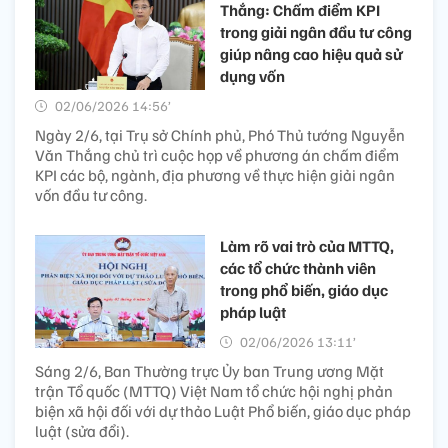
Thắng: Chấm điểm KPI
trong giải ngân đầu tư công
giúp nâng cao hiệu quả sử
dụng vốn
02/06/2026 14:56’
Ngày 2/6, tại Trụ sở Chính phủ, Phó Thủ tướng Nguyễn
Văn Thắng chủ trì cuộc họp về phương án chấm điểm
KPI các bộ, ngành, địa phương về thực hiện giải ngân
vốn đầu tư công.
Làm rõ vai trò của MTTQ,
các tổ chức thành viên
trong phổ biến, giáo dục
pháp luật
02/06/2026 13:11’
Sáng 2/6, Ban Thường trực Ủy ban Trung ương Mặt
trận Tổ quốc (MTTQ) Việt Nam tổ chức hội nghị phản
biện xã hội đối với dự thảo Luật Phổ biến, giáo dục pháp
luật (sửa đổi).