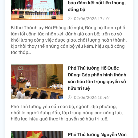
bảo đảm kết nối liên thông,
đồng bộ
02/06/2026 17:10’
Bí thư Thành ủy Hải Phòng đề nghị, Đảng bộ thành phố
làm tốt công tác nhận xét, đánh giá cán bộ; trên cơ sở
khối lượng công việc được giao, chất lượng hoàn thành,
kịp thời thay thế những cán bộ yếu kém, hiệu quả công
tác thấp...
Phó Thủ tướng Hồ Quốc
Dũng: Góp phần hình thành
văn hóa tôn trọng quyền sở
hữu trí tuệ
02/06/2026 15:46’
Phó Thủ tướng yêu cầu các bộ, ngành, địa phương,
nhất là người đứng đầu, tập trung nâng cao năng lực,
hiệu lực, hiệu quả thực thi quyền sở hữu trí tuệ.
Phó Thủ tướng Nguyễn Văn