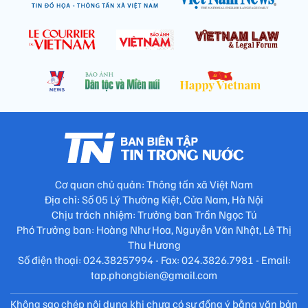
Cơ quan chủ quản: Thông tấn xã Việt Nam
Địa chỉ: Số 05 Lý Thường Kiệt, Cửa Nam, Hà Nội
Chịu trách nhiệm: Trưởng ban Trần Ngọc Tú
Phó Trưởng ban: Hoàng Như Hoa, Nguyễn Văn Nhật, Lê Thị
Thu Hương
Số điện thoại: 024.38257994 - Fax: 024.3826.7981 - Email:
tap.phongbien@gmail.com
Không sao chép nội dung khi chưa có sự đồng ý bằng văn bản