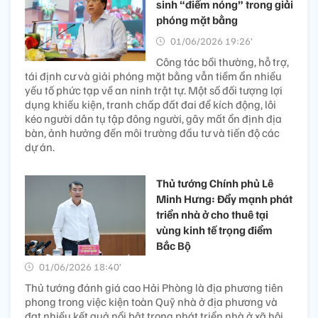
sinh “điểm nóng” trong giải
phóng mặt bằng
01/06/2026 19:26’
Công tác bồi thường, hỗ trợ,
tái định cư và giải phóng mặt bằng vẫn tiềm ẩn nhiều
yếu tố phức tạp về an ninh trật tự. Một số đối tượng lợi
dụng khiếu kiện, tranh chấp đất đai để kích động, lôi
kéo người dân tụ tập đông người, gây mất ổn định địa
bàn, ảnh hưởng đến môi trường đầu tư và tiến độ các
dự án.
Thủ tướng Chính phủ Lê
Minh Hưng: Đẩy mạnh phát
triển nhà ở cho thuê tại
vùng kinh tế trọng điểm
Bắc Bộ
01/06/2026 18:40’
Thủ tướng đánh giá cao Hải Phòng là địa phương tiên
phong trong việc kiện toàn Quỹ nhà ở địa phương và
đạt nhiều kết quả nổi bật trong phát triển nhà ở xã hội.