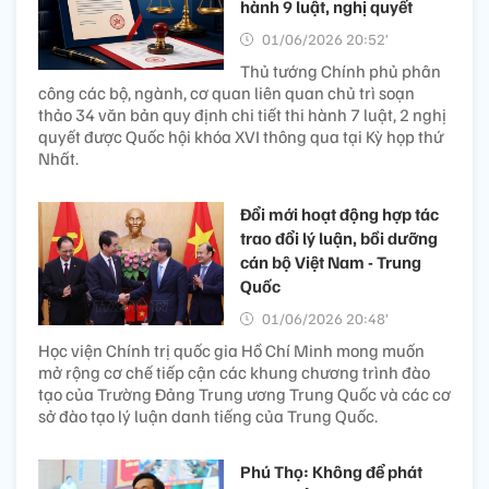
hành 9 luật, nghị quyết
01/06/2026 20:52’
Thủ tướng Chính phủ phân
công các bộ, ngành, cơ quan liên quan chủ trì soạn
thảo 34 văn bản quy định chi tiết thi hành 7 luật, 2 nghị
quyết được Quốc hội khóa XVI thông qua tại Kỳ họp thứ
Nhất.
Đổi mới hoạt động hợp tác
trao đổi lý luận, bồi dưỡng
cán bộ Việt Nam - Trung
Quốc
01/06/2026 20:48’
Học viện Chính trị quốc gia Hồ Chí Minh mong muốn
mở rộng cơ chế tiếp cận các khung chương trình đào
tạo của Trường Đảng Trung ương Trung Quốc và các cơ
sở đào tạo lý luận danh tiếng của Trung Quốc.
Phú Thọ: Không để phát