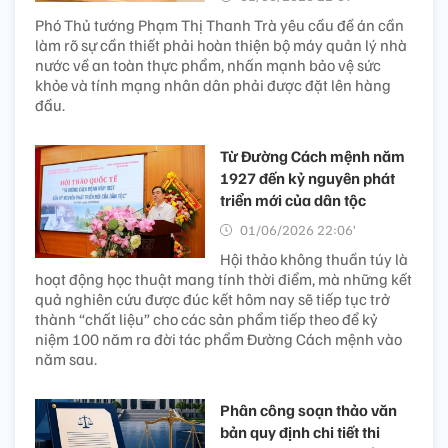
Phó Thủ tướng Phạm Thị Thanh Trà yêu cầu đề án cần
làm rõ sự cần thiết phải hoàn thiện bộ máy quản lý nhà
nước về an toàn thực phẩm, nhấn mạnh bảo vệ sức
khỏe và tính mạng nhân dân phải được đặt lên hàng
đầu.
Từ Đường Cách mệnh năm
1927 đến kỷ nguyên phát
triển mới của dân tộc
01/06/2026 22:06’
Hội thảo không thuần túy là
hoạt động học thuật mang tính thời điểm, mà những kết
quả nghiên cứu được đúc kết hôm nay sẽ tiếp tục trở
thành “chất liệu” cho các sản phẩm tiếp theo để kỷ
niệm 100 năm ra đời tác phẩm Đường Cách mệnh vào
năm sau.
Phân công soạn thảo văn
bản quy định chi tiết thi