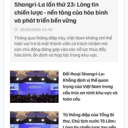
Shangri-La lần thứ 23: Lòng tin
chiến lược - nền tảng của hòa bình
và phát triển bền vững
30/05/2026 21:46’
Thông qua thông điệp này, Việt Nam không chỉ thể
hiện vai trò là một thành viên có trách nhiệm mà
còn chủ động đóng góp vào các nỗ lực thúc đẩy
hòa bình, ổn định và hợp tác trong khu vực.
Đối thoại Shangri-La:
Khẳng định vị thế quan
trọng của Việt Nam trong
cấu trúc an ninh khu vực và
toàn cầu
Từ thông điệp của Tổng Bí
thư, Chủ tịch nước Tô Lâm:
Lòng tin chiến lược tạo nền