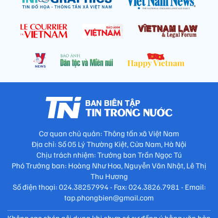
Cơ quan chủ quản: Thông tấn xã Việt Nam
Địa chỉ: Số 05 Lý Thường Kiệt, Cửa Nam, Hà Nội
Chịu trách nhiệm: Trưởng ban Trần Ngọc Tú
Phó Trưởng ban: Hoàng Như Hoa, Nguyễn Văn Nhật, Lê Thị
Thu Hương
Số điện thoại: 024.38257994 - Fax: 024.3826.7981 - Email:
tap.phongbien@gmail.com