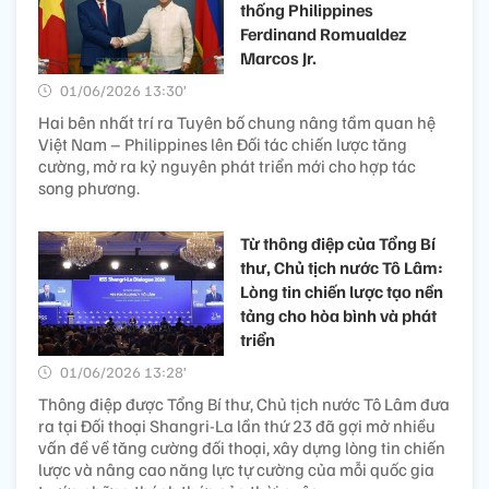
thống Philippines
Ferdinand Romualdez
Marcos Jr.
01/06/2026 13:30’
Hai bên nhất trí ra Tuyên bố chung nâng tầm quan hệ
Việt Nam – Philippines lên Đối tác chiến lược tăng
cường, mở ra kỷ nguyên phát triển mới cho hợp tác
song phương.
Từ thông điệp của Tổng Bí
thư, Chủ tịch nước Tô Lâm:
Lòng tin chiến lược tạo nền
tảng cho hòa bình và phát
triển
01/06/2026 13:28’
Thông điệp được Tổng Bí thư, Chủ tịch nước Tô Lâm đưa
ra tại Đối thoại Shangri-La lần thứ 23 đã gợi mở nhiều
vấn đề về tăng cường đối thoại, xây dựng lòng tin chiến
lược và nâng cao năng lực tự cường của mỗi quốc gia