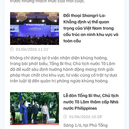
trước những thách thức của thời cuộc.
Đối thoại Shangri-La:
Khẳng định vị thế quan
trọng của Việt Nam trong
cấu trúc an ninh khu vực và
toàn cầu
01/06/2026 11:21’
Không chỉ dừng lại ở việc nhận diện khủng hoảng,
trong bài phát biểu, Tổng Bí thư, Chủ tịch nước Tô Lâm
đã đề xuất sáu định hướng hành động mang tính giải
pháp thực chất cho khu vực, từ việc củng cố trật tự dựa
trên luật lệ đến quản trị phòng ngừa khủng hoảng.
Lễ đón Tổng Bí thư, Chủ tịch
nước Tô Lâm thăm cấp Nhà
nước Philippines
01/06/2026 10:28’
Sáng 1/6, tại Phủ Tổng