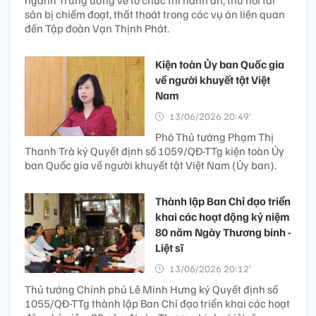
ngành Trung ương về tổ chức thi hành án, thu hồi tài
sản bị chiếm đoạt, thất thoát trong các vụ án liên quan
đến Tập đoàn Vạn Thịnh Phát.
Kiện toàn Ủy ban Quốc gia
về người khuyết tật Việt
Nam
13/06/2026 20:49’
Phó Thủ tướng Phạm Thị
Thanh Trà ký Quyết định số 1059/QĐ-TTg kiện toàn Ủy
ban Quốc gia về người khuyết tật Việt Nam (Ủy ban).
Thành lập Ban Chỉ đạo triển
khai các hoạt động kỷ niệm
80 năm Ngày Thương binh -
Liệt sĩ
13/06/2026 20:12’
Thủ tướng Chính phủ Lê Minh Hưng ký Quyết định số
1055/QĐ-TTg thành lập Ban Chỉ đạo triển khai các hoạt