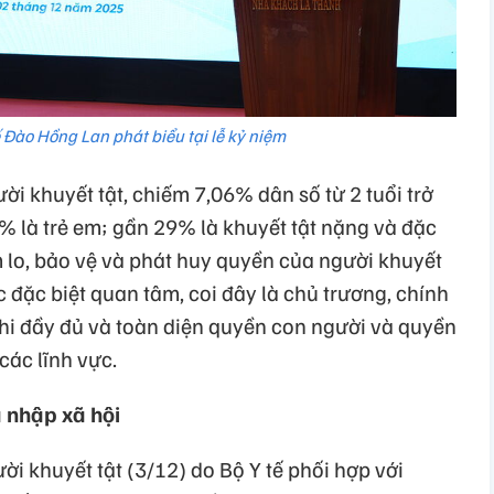
ế Đào Hồng Lan phát biểu tại lễ kỷ niệm
ời khuyết tật, chiếm 7,06% dân số từ 2 tuổi trở
3% là trẻ em; gần 29% là khuyết tật nặng và đặc
m lo, bảo vệ và phát huy quyền của người khuyết
đặc biệt quan tâm, coi đây là chủ trương, chính
hi đầy đủ và toàn diện quyền con người và quyền
các lĩnh vực.
 nhập xã hội
ời khuyết tật (3/12) do Bộ Y tế phối hợp với