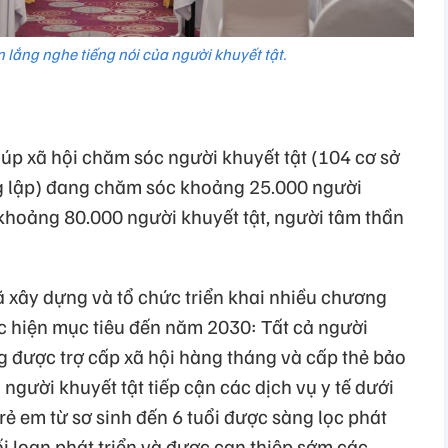
lắng nghe tiếng nói của người khuyết tật.
iúp xã hội chăm sóc người khuyết tật (104 cơ sở
ng lập) đang chăm sóc khoảng 25.000 người
 khoảng 80.000 người khuyết tật, người tâm thần
 xây dựng và tổ chức triển khai nhiều chương
ực hiện mục tiêu đến năm 2030: Tất cả người
g được trợ cấp xã hội hàng tháng và cấp thẻ bảo
người khuyết tật tiếp cận các dịch vụ y tế dưới
ẻ em từ sơ sinh đến 6 tuổi được sàng lọc phát
ối loạn phát triển và được can thiệp sớm các