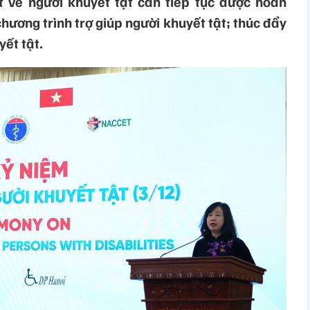
t về người khuyết tật cần tiếp tục được hoàn
chương trình trợ giúp người khuyết tật; thúc đẩy
ết tật.