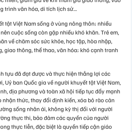
 trình văn hóa, di tích lịch sử...
ết tật Việt Nam sống ở vùng nông thôn; nhiều
 nên cuộc sống còn gặp nhiều khó khăn. Trẻ em,
hăn về chăm sóc sức khỏe, học tập, hòa nhập,
g, giao thông, thể thao, văn hóa; khó cạnh tranh
h tựu đã đạt được và thực hiện thắng lợi các
tới, Uỷ ban Quốc gia về người khuyết tật Việt Nam,
ành, địa phương và toàn xã hội tiếp tục đẩy mạnh
 nhận thức, thay đổi định kiến, xóa bỏ rào cản
rường sống nhân ái, không kỳ thị đối với người
cường thực thi, bảo đảm các quyền của người
ong thực tiễn, đặc biệt là quyền tiếp cận giáo