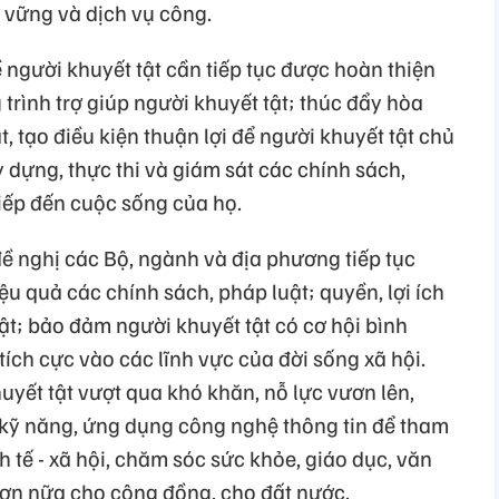
n vững và dịch vụ công.
ề người khuyết tật cần tiếp tục được hoàn thiện
trình trợ giúp người khuyết tật; thúc đẩy hòa
, tạo điều kiện thuận lợi để người khuyết tật chủ
 dựng, thực thi và giám sát các chính sách,
tiếp đến cuộc sống của họ.
 nghị các Bộ, ngành và địa phương tiếp tục
u quả các chính sách, pháp luật; quyền, lợi ích
ật; bảo đảm người khuyết tật có cơ hội bình
tích cực vào các lĩnh vực của đời sống xã hội.
yết tật vượt qua khó khăn, nỗ lực vươn lên,
 kỹ năng, ứng dụng công nghệ thông tin để tham
h tế - xã hội, chăm sóc sức khỏe, giáo dục, văn
hơn nữa cho cộng đồng, cho đất nước.