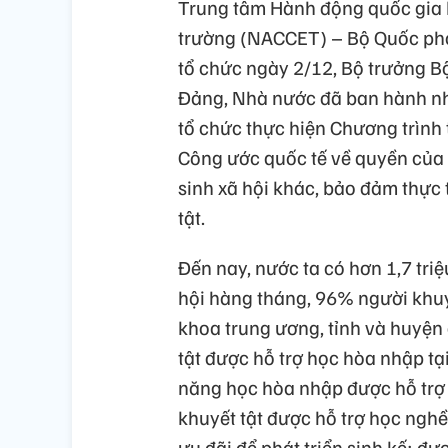
Trung tâm Hành động quốc gia 
trường (NACCET) – Bộ Quốc phò
tổ chức ngày 2/12, Bộ trưởng Bộ
Đảng, Nhà nước đã ban hành nhiề
tổ chức thực hiện Chương trình 
Công ước quốc tế về quyền của 
sinh xã hội khác, bảo đảm thực 
tật.
Đến nay, nước ta có hơn 1,7 tri
hội hàng tháng, 96% người khuyế
khoa trung ương, tỉnh và huyện
tật được hỗ trợ học hòa nhập tạ
năng học hòa nhập được hỗ trợ 
khuyết tật được hỗ trợ học nghề,
ưu đãi để phát triển sinh kế; đư