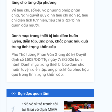
tăng cho từng địa phương
Về tiêu chí, số liệu và phương pháp phân
chia, Nghị quyết quy định tiêu chí dân số, tiêu
chí diện tích tự nhiên, tiêu chí GRDP bình
quân đầu người.
Danh mục trang thiết bị bảo đảm huấn
luyện, diễn tập, ứng phó, khắc phục hậu quả
trong tình trạng khẩn cấp
Phó Thủ tướng Phan Văn Giang đã ký Quyết
định số 1508/QĐ-TTg ngày 7/8/2026 ban
hành Danh mục trang thiết bị bảo đảm cho
huấn luyện, diễn tập, ứng phó, khắc phục hậu
quả trong tình trạng khẩn cấp.
Bạn đọc quan tâm
195 võ sĩ trẻ tranh tài
tại Giải vô địch MMA