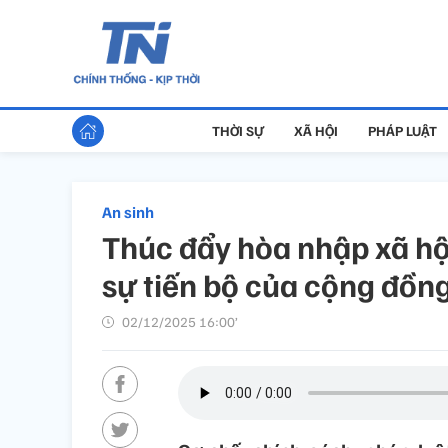
THỜI SỰ
XÃ HỘI
PHÁP LUẬT
An sinh
Thúc đẩy hòa nhập xã hội
sự tiến bộ của cộng đồn
02/12/2025 16:00’