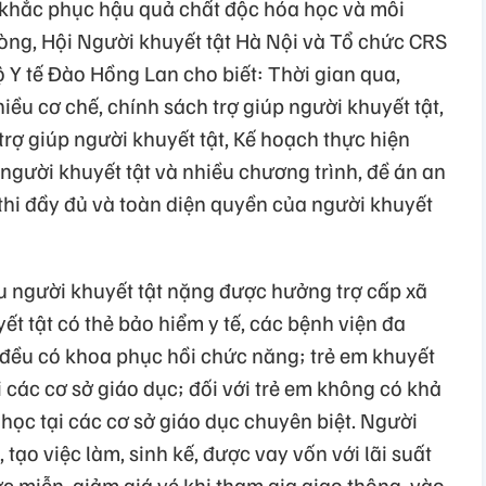
khắc phục hậu quả chất độc hóa học và môi
ng, Hội Người khuyết tật Hà Nội và Tổ chức CRS
 Y tế Đào Hồng Lan cho biết: Thời gian qua,
u cơ chế, chính sách trợ giúp người khuyết tật,
trợ giúp người khuyết tật, Kế hoạch thực hiện
người khuyết tật và nhiều chương trình, đề án an
thi đầy đủ và toàn diện quyền của người khuyết
ệu người khuyết tật nặng được hưởng trợ cấp xã
t tật có thẻ bảo hiểm y tế, các bệnh viện đa
 đều có khoa phục hồi chức năng; trẻ em khuyết
i các cơ sở giáo dục; đối với trẻ em không có khả
học tại các cơ sở giáo dục chuyên biệt. Người
 tạo việc làm, sinh kế, được vay vốn với lãi suất
ợc miễn, giảm giá vé khi tham gia giao thông, vào