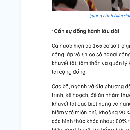
Quang cảnh Diễn đàn 
*Cần sự đồng hành lâu dài
Cả nước hiện có 165 cơ sở trợ g
công lập và 61 cơ sở ngoài cô
khuyết tật, tâm thần và quản lý
tại cộng đồng.
Các bộ, ngành và địa phương đã
trình, kế hoạch, đề án nhằm th
khuyết tật đặc biệt nặng và nặn
hiểm y tế miễn phí; khoảng 90% 
các hình thức khác nhau; 80% tr
hiện sớm khuyết tật bẩm sinh, r