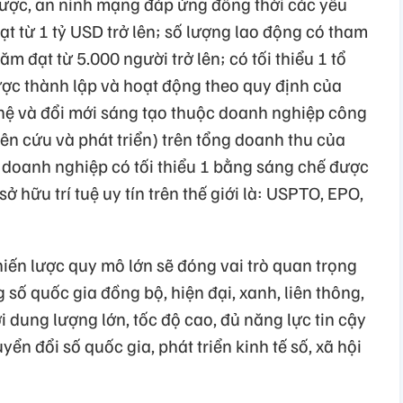
 lược, an ninh mạng đáp ứng đồng thời các yêu
 từ 1 tỷ USD trở lên; số lượng lao động có tham
m đạt từ 5.000 người trở lên; có tối thiểu 1 tổ
ợc thành lập và hoạt động theo quy định của
hệ và đổi mới sáng tạo thuộc doanh nghiệp công
iên cứu và phát triển) trên tổng doanh thu của
; doanh nghiệp có tối thiểu 1 bằng sáng chế được
 hữu trí tuệ uy tín trên thế giới là: USPTO, EPO,
ến lược quy mô lớn sẽ đóng vai trò quan trọng
số quốc gia đồng bộ, hiện đại, xanh, liên thông,
i dung lượng lớn, tốc độ cao, đủ năng lực tin cậy
n đổi số quốc gia, phát triển kinh tế số, xã hội