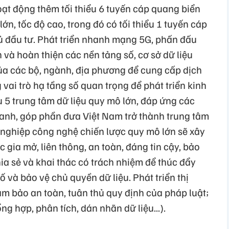
oạt động thêm tối thiểu 6 tuyến cáp quang biển
lớn, tốc độ cao, trong đó có tối thiểu 1 tuyến cáp
 đầu tư. Phát triển nhanh mạng 5G, phấn đấu
 và hoàn thiện các nền tảng số, cơ sở dữ liệu
a các bộ, ngành, địa phương để cung cấp dịch
vai trò hạ tầng số quan trọng để phát triển kinh
iểu 5 trung tâm dữ liệu quy mô lớn, đáp ứng các
xanh, góp phần đưa Việt Nam trở thành trung tâm
 nghiệp công nghệ chiến lược quy mô lớn sẽ xây
c gia mở, liên thông, an toàn, đáng tin cậy, bảo
a sẻ và khai thác có trách nhiệm để thúc đẩy
số và bảo vệ chủ quyền dữ liệu. Phát triển thị
ảm bảo an toàn, tuân thủ quy định của pháp luật;
ổng hợp, phân tích, dán nhãn dữ liệu...).