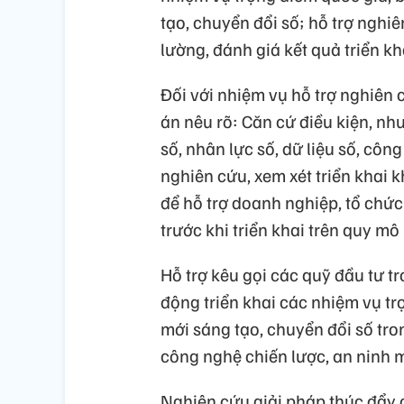
tạo, chuyển đổi số; hỗ trợ nghiê
lường, đánh giá kết quả triển kh
Đối với nhiệm vụ hỗ trợ nghiên 
án nêu rõ: Căn cứ điều kiện, nhu
số, nhân lực số, dữ liệu số, cô
nghiên cứu, xem xét triển khai
để hỗ trợ doanh nghiệp, tổ chứ
trước khi triển khai trên quy mô 
Hỗ trợ kêu gọi các quỹ đầu tư t
động triển khai các nhiệm vụ tr
mới sáng tạo, chuyển đổi số tron
công nghệ chiến lược, an ninh 
Nghiên cứu giải pháp thúc đẩy