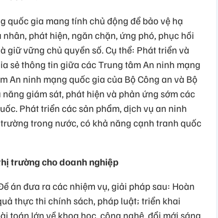
g quốc gia mang tính chủ động để bảo vệ hạ
á nhân, phát hiện, ngăn chặn, ứng phó, phục hồi
 giữ vững chủ quyền số. Cụ thể: Phát triển và
hia sẻ thông tin giữa các Trung tâm An ninh mạng
tâm An ninh mạng quốc gia của Bộ Công an và Bộ
năng giám sát, phát hiện và phản ứng sớm các
uốc. Phát triển các sản phẩm, dịch vụ an ninh
ị trường trong nước, có khả năng cạnh tranh quốc
 thị trường cho doanh nghiệp
 Đề án đưa ra các nhiệm vụ, giải pháp sau: Hoàn
uả thực thi chính sách, pháp luật; triển khai
ài toán lớn về khoa học, công nghệ, đổi mới sáng