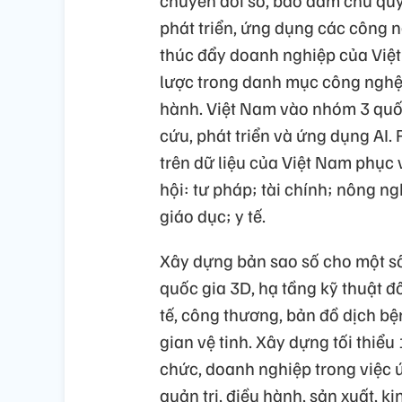
chuyển đổi số, bảo đảm chủ quy
phát triển, ứng dụng các công 
thúc đẩy doanh nghiệp của Việt
lược trong danh mục công nghệ
hành. Việt Nam vào nhóm 3 quố
cứu, phát triển và ứng dụng AI. P
trên dữ liệu của Việt Nam phục 
hội: tư pháp; tài chính; nông ng
giáo dục; y tế.
Xây dựng bản sao số cho một số
quốc gia 3D, hạ tầng kỹ thuật đô 
tế, công thương, bản đồ dịch b
gian vệ tinh. Xây dựng tối thiểu
chức, doanh nghiệp trong việc
quản trị, điều hành, sản xuất, k