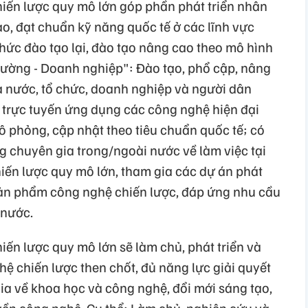
iến lược quy mô lớn góp phần phát triển nhân
ao, đạt chuẩn kỹ năng quốc tế ở các lĩnh vực
hức đào tạo lại, đào tạo nâng cao theo mô hình
rường - Doanh nghiệp": Đào tạo, phổ cập, nâng
 nước, tổ chức, doanh nghiệp và người dân
 trực tuyến ứng dụng các công nghệ hiện đại
mô phỏng, cập nhật theo tiêu chuẩn quốc tế; có
g chuyên gia trong/ngoài nước về làm việc tại
ến lược quy mô lớn, tham gia các dự án phát
sản phẩm công nghệ chiến lược, đáp ứng nhu cầu
 nước.
ến lược quy mô lớn sẽ làm chủ, phát triển và
ệ chiến lược then chốt, đủ năng lực giải quyết
ia về khoa học và công nghệ, đổi mới sáng tạo,