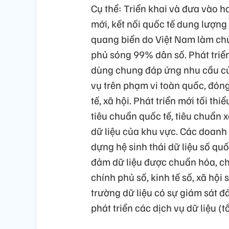
Cụ thể: Triển khai và đưa vào h
mới, kết nối quốc tế dung lượng 
quang biển do Việt Nam làm chủ
phủ sóng 99% dân số. Phát triển
dùng chung đáp ứng nhu cầu củ
vụ trên phạm vi toàn quốc, đóng 
tế, xã hội. Phát triển mới tối th
tiêu chuẩn quốc tế, tiêu chuẩn 
dữ liệu của khu vực. Các doanh
dựng hệ sinh thái dữ liệu số quố
đảm dữ liệu được chuẩn hóa, chi
chính phủ số, kinh tế số, xã hội 
trường dữ liệu có sự giám sát đ
phát triển các dịch vụ dữ liệu (t