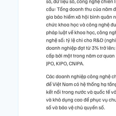
số, dữ liệu số, công nghệ chiến
cầu: Tổng doanh thu của năm đạt
gia bảo hiểm xã hội bình quân nă
chức khoa học và công nghệ đư
pháp luật về khoa học, công ng
nghệ số; tỷ lệ chi cho R&D (ngh
doanh nghiệp đạt từ 3% trở lên
cấp bởi một trong năm cơ quan sở
JPO, KIPO, CNIPA.
Các doanh nghiệp công nghệ chi
để Việt Nam có hệ thống hạ tầng 
kết nối trong nước và quốc tế vớ
và khả dụng cao để phục vụ chuyể
số và bảo vệ chủ quyền số.