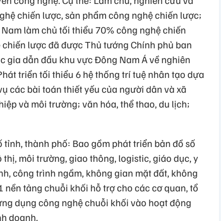
ền công nghệ. Cụ thể: Làm chủ, nghiên cứu và
nghệ chiến lược, sản phẩm công nghệ chiến lược;
 Nam làm chủ tối thiểu 70% công nghệ chiến
 chiến lược đã được Thủ tướng Chính phủ ban
c gia dẫn đầu khu vực Đông Nam Á về nghiên
hát triển tối thiểu 6 hệ thống trí tuệ nhân tạo dựa
vụ các bài toán thiết yếu của người dân và xã
hiệp và môi trường; văn hóa, thể thao, du lịch;
 tỉnh, thành phố: Bao gồm phát triển bản đồ số
thị, môi trường, giao thông, logistic, giáo dục, y
ệnh, công trình ngầm, không gian mặt đất, không
 1 nền tảng chuỗi khối hỗ trợ cho các cơ quan, tổ
 ứng dụng công nghệ chuỗi khối vào hoạt động
inh doanh.