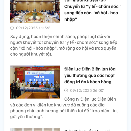
Chuyển từ "y tế - chăm sóc"
sang tiếp cận "xã hội - hòa
nhập"
09/12/2025 11:56’
Xây dựng, hoàn thiện chính sách, pháp luật đối với
người khuyết tật chuyển từ "y tế - chăm sóc" sang tiếp
cận "xã hội - hòa nhập", mở rộng cơ hội và trao quyền
cho người khuyết tật.
Điện lực Điện Biên lan tỏa
yêu thương qua các hoạt
động tri ân khách hàng
09/12/2025 06:00’
Công ty Điện lực Điện Biên
và các đơn vị điện lực khu vực đã xuống các địa
phương chịu ảnh hưởng bởi thiên tai để “trao niềm tin,
gửi yêu thương”.