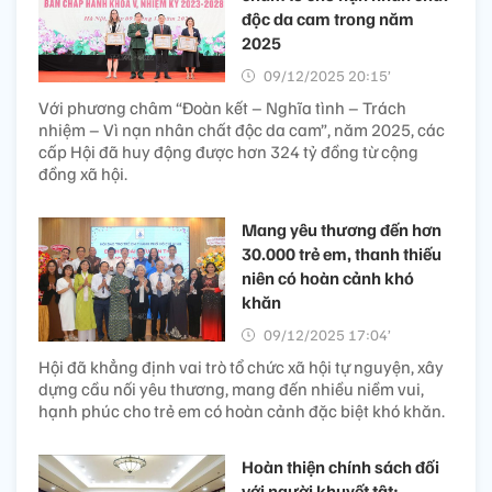
độc da cam trong năm
2025
09/12/2025 20:15’
Với phương châm “Đoàn kết – Nghĩa tình – Trách
nhiệm – Vì nạn nhân chất độc da cam”, năm 2025, các
cấp Hội đã huy động được hơn 324 tỷ đồng từ cộng
đồng xã hội.
Mang yêu thương đến hơn
30.000 trẻ em, thanh thiếu
niên có hoàn cảnh khó
khăn
09/12/2025 17:04’
Hội đã khẳng định vai trò tổ chức xã hội tự nguyện, xây
dựng cầu nối yêu thương, mang đến nhiều niềm vui,
hạnh phúc cho trẻ em có hoàn cảnh đặc biệt khó khăn.
Hoàn thiện chính sách đối
với người khuyết tật: