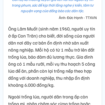
trong phum, sóc để kịp thời lắng nghe ý kiến, tâm tư
nguyện vọng của đồng bào các dân tộc.
Ảnh: Đức Hạnh - TTXVN
Ông Lâm Muốt (sinh năm 1960, người uy tín
ở ấp Con Trăn) cho biết, đời sống của người
dân nơi đây cơ bản ổn định nhờ sản xuất
nông nghiệp. Mỗi hộ có từ 1 mẫu trở lên đất
trồng lúa, bảo đảm đủ lương thực. Gia đình
ông có 1 mẫu rưỡi, mỗi vụ thu hoạch 5 công
lúa để ăn, phần còn lại trồng nếp theo hợp
đồng với doanh nghiệp, thu nhập ổn định
khoảng 6.000 đồng/kg.
Ngoài trồng lúa, người dân trong ấp còn
trồng mì, nhận chăm sóc rừng trồng hoặc