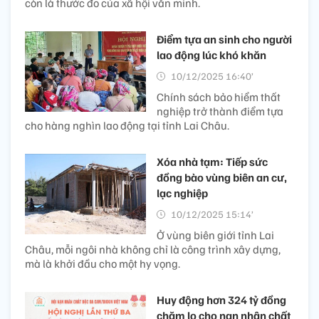
còn là thước đo của xã hội văn minh.
Điểm tựa an sinh cho người
lao động lúc khó khăn
10/12/2025 16:40’
Chính sách bảo hiểm thất
nghiệp trở thành điểm tựa
cho hàng nghìn lao động tại tỉnh Lai Châu.
Xóa nhà tạm: Tiếp sức
đồng bào vùng biên an cư,
lạc nghiệp
10/12/2025 15:14’
Ở vùng biên giới tỉnh Lai
Châu, mỗi ngôi nhà không chỉ là công trình xây dựng,
mà là khởi đầu cho một hy vọng.
Huy động hơn 324 tỷ đồng
chăm lo cho nạn nhân chất