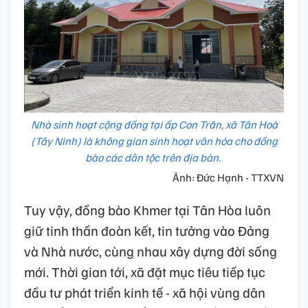
Nhà sinh hoạt cộng đồng tại ấp Con Trăn, xã Tân Hoà
(Tây Ninh) là không gian sinh hoạt văn hóa cho đồng
bào các dân tộc trên địa bàn.
Ảnh: Đức Hạnh - TTXVN
Tuy vậy, đồng bào Khmer tại Tân Hòa luôn
giữ tinh thần đoàn kết, tin tưởng vào Đảng
và Nhà nước, cùng nhau xây dựng đời sống
mới. Thời gian tới, xã đặt mục tiêu tiếp tục
đầu tư phát triển kinh tế - xã hội vùng dân