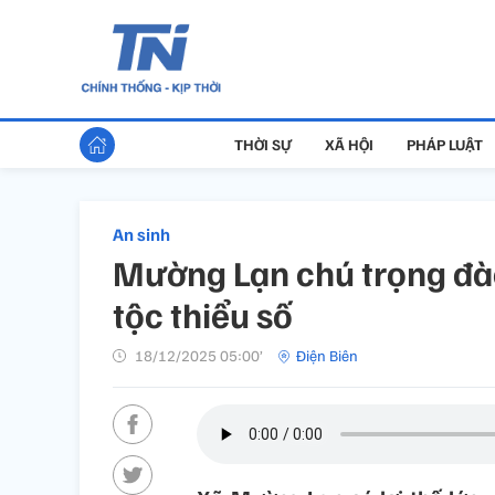
THỜI SỰ
XÃ HỘI
PHÁP LUẬT
An sinh
Mường Lạn chú trọng đà
tộc thiểu số
18/12/2025 05:00’
Điện Biên