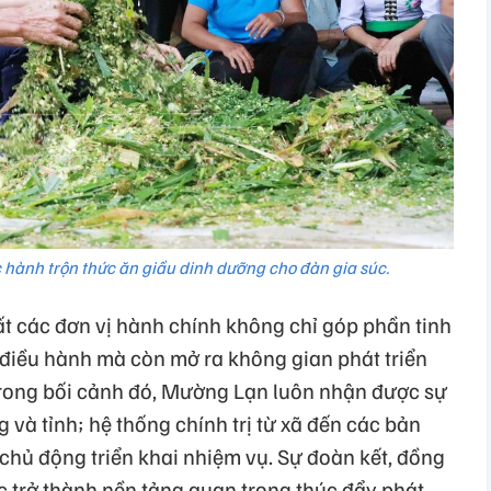
 hành trộn thức ăn giầu dinh dưỡng cho đàn gia súc.
ất các đơn vị hành chính không chỉ góp phần tinh
điều hành mà còn mở ra không gian phát triển
Trong bối cảnh đó, Mường Lạn luôn nhận được sự
 và tỉnh; hệ thống chính trị từ xã đến các bản
 chủ động triển khai nhiệm vụ. Sự đoàn kết, đồng
 trở thành nền tảng quan trọng thúc đẩy phát