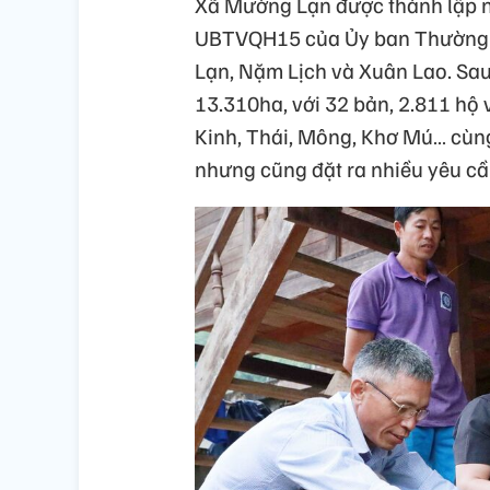
Xã Mường Lạn được thành lập n
UBTVQH15 của Ủy ban Thường vụ
Lạn, Nặm Lịch và Xuân Lao. Sau 
13.310ha, với 32 bản, 2.811 hộ
Kinh, Thái, Mông, Khơ Mú… cùng
nhưng cũng đặt ra nhiều yêu cầu