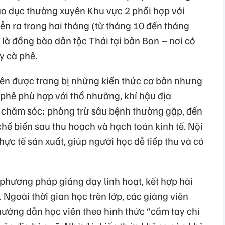
o dục thường xuyên Khu vực 2 phối hợp với
n ra trong hai tháng (từ tháng 10 đến tháng
là đồng bào dân tộc Thái tại bản Bon – nơi có
y cà phê.
iên được trang bị những kiến thức cơ bản nhưng
à phê phù hợp với thổ nhưỡng, khí hậu địa
n, chăm sóc; phòng trừ sâu bệnh thường gặp, đến
chế biến sau thu hoạch và hạch toán kinh tế. Nội
ực tế sản xuất, giúp người học dễ tiếp thu và có
 phương pháp giảng dạy linh hoạt, kết hợp hài
 Ngoài thời gian học trên lớp, các giảng viên
hướng dẫn học viên theo hình thức “cầm tay chỉ