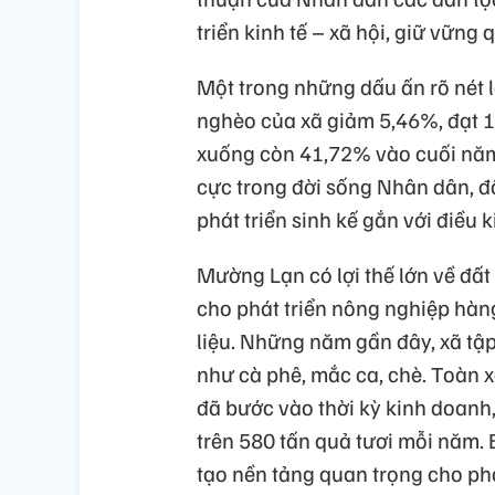
triển kinh tế – xã hội, giữ vững
Một trong những dấu ấn rõ nét 
nghèo của xã giảm 5,46%, đạt 1
xuống còn 41,72% vào cuối năm
cực trong đời sống Nhân dân, đ
phát triển sinh kế gắn với điều 
Mường Lạn có lợi thế lớn về đất
cho phát triển nông nghiệp hàn
liệu. Những năm gần đây, xã tập
như cà phê, mắc ca, chè. Toàn 
đã bước vào thời kỳ kinh doanh,
trên 580 tấn quả tươi mỗi năm.
tạo nền tảng quan trọng cho phá