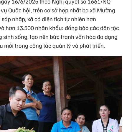
gày 16/6/2025 theo Nghị quyết số 1661/NQ-
 Quốc hội, trên cơ sở hợp nhất ba xã Mường
sáp nhập, xã có diện tích tự nhiên hơn
 và hơn 13.500 nhân khẩu; đồng bào các dân tộc
 sinh sống, tạo nên bức tranh văn hóa đa dạng
 mới trong công tác quản lý và phát triển.