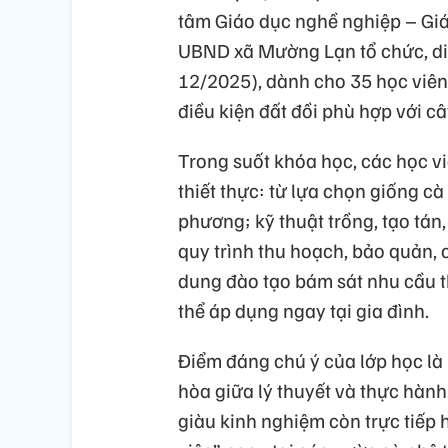
tâm Giáo dục nghề nghiệp – Giá
UBND xã Mường Lạn tổ chức, diễ
12/2025), dành cho 35 học viên 
điều kiện đất đồi phù hợp với câ
Trong suốt khóa học, các học v
thiết thực: từ lựa chọn giống c
phương; kỹ thuật trồng, tạo tá
quy trình thu hoạch, bảo quản, 
dung đào tạo bám sát nhu cầu th
thể áp dụng ngay tại gia đình.
Điểm đáng chú ý của lớp học là
hòa giữa lý thuyết và thực hành.
giàu kinh nghiệm còn trực tiếp 