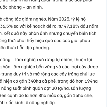
 quốc phòng – an ninh.
là công tác giảm nghèo. Năm 2025, tỷ lệ hộ
36,5% so với kế hoạch đề ra, từ 47,18% đầu năm
. Kết quả này phản ánh những chuyển biến tích
ồng thời cho thấy hiệu quả của các giải pháp
kiện thực tiễn địa phương.
 nông – lâm nghiệp và rừng tự nhiên, thuận lợi
g hóa, lâm nghiệp bền vững và các loại cây dược
 trung duy trì và mở rộng các cây trồng chủ lực
xã hiện có gần 340ha cà phê, trong đó hơn 194ha
 năng suất bình quân đạt 30 tạ/ha, sản lượng
 Bên cạnh đó là hơn 8ha mắc ca, gần 15ha chè,
t triển kinh tế nông nghiệp.