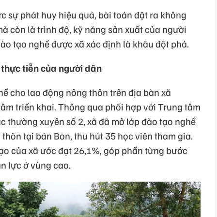
ực sự phát huy hiệu quả, bài toán đặt ra không
mà còn là trình độ, kỹ năng sản xuất của người
đào tạo nghề được xã xác định là khâu đột phá.
 thực tiễn của người dân
ề cho lao động nông thôn trên địa bàn xã
âm triển khai. Thông qua phối hợp với Trung tâm
c thường xuyên số 2, xã đã mở lớp đào tạo nghề
thôn tại bản Bon, thu hút 35 học viên tham gia.
 tạo của xã ước đạt 26,1%, góp phần từng bước
n lực ở vùng cao.