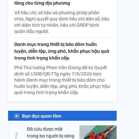
tăng cho từng địa phương
Về tiêu chí, số liệu và phương pháp phân
chia, Nghị quyết quy định tiêu chí dân số, tiêu
chí diện tích tự nhiên, tiêu chí GRDP bình
quân đầu người.
Danh mục trang thiết bị bảo đảm huấn
luyện, diễn tập, ứng phó, khắc phục hậu quả
trong tình trạng khẩn cấp
Phó Thủ tướng Phan Văn Giang đã ký Quyết
định số 1508/QĐ-TTg ngày 7/8/2026 ban
hành Danh mục trang thiết bị bảo đảm cho
huấn luyện, diễn tập, ứng phó, khắc phục hậu
quả trong tình trạng khẩn cấp.
Bạn đọc quan tâm
Đã cứu được một
trong ba người bị sóng