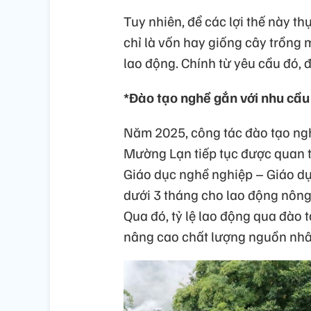
Tuy nhiên, để các lợi thế này th
chỉ là vốn hay giống cây trồng 
lao động. Chính từ yêu cầu đó, 
*Đào tạo nghề gắn với nhu cầu
Năm 2025, công tác đào tạo ngh
Mường Lạn tiếp tục được quan t
Giáo dục nghề nghiệp – Giáo dụ
dưới 3 tháng cho lao động nông 
Qua đó, tỷ lệ lao động qua đào
nâng cao chất lượng nguồn nhâ