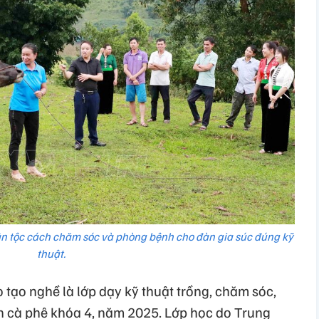
n tộc cách chăm sóc và phòng bệnh cho đàn gia súc đúng kỹ
thuật.
 tạo nghề là lớp dạy kỹ thuật trồng, chăm sóc,
n cà phê khóa 4, năm 2025. Lớp học do Trung