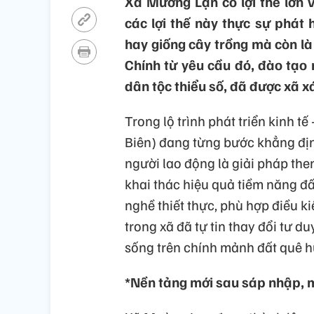
Xã Mường Lạn có lợi thế lớn 
các lợi thế này thực sự phát 
hay giống cây trồng mà còn là 
Chính từ yêu cầu đó, đào tạo 
dân tộc thiểu số, đã được xã x
Trong lộ trình phát triển kinh t
Biên) đang từng bước khẳng địn
người lao động là giải pháp th
khai thác hiệu quả tiềm năng đ
nghề thiết thực, phù hợp điều k
trong xã đã tự tin thay đổi tư d
sống trên chính mảnh đất quê 
*Nền tảng mới sau sáp nhập, m