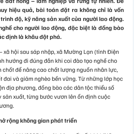
về đất nông – lâm nghiệp và rừng tự nhiên. Để
huy hiệu quả, bài toán đặt ra không chỉ là vốn
trình độ, kỹ năng sản xuất của người lao động.
nghề cho người lao động, đặc biệt là đồng bào
ác định là khâu đột phá.
ế – xã hội sau sáp nhập, xã Mường Lạn (tỉnh Điện
h hướng đi đúng đắn khi coi đào tạo nghề cho
en chốt để nâng cao chất lượng nguồn nhân lực,
ất đai và giảm nghèo bền vững. Từ những lớp học
iện địa phương, đồng bào các dân tộc thiểu số
uy sản xuất, từng bước vươn lên ổn định cuộc
hương.
ở rộng không gian phát triển