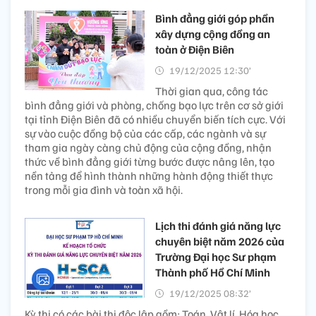
Bình đẳng giới góp phần
xây dựng cộng đồng an
toàn ở Điện Biên
19/12/2025 12:30’
Thời gian qua, công tác
bình đẳng giới và phòng, chống bạo lực trên cơ sở giới
tại tỉnh Điện Biên đã có nhiều chuyển biến tích cực. Với
sự vào cuộc đồng bộ của các cấp, các ngành và sự
tham gia ngày càng chủ động của cộng đồng, nhận
thức về bình đẳng giới từng bước được nâng lên, tạo
nền tảng để hình thành những hành động thiết thực
trong mỗi gia đình và toàn xã hội.
Lịch thi đánh giá năng lực
chuyên biệt năm 2026 của
Trường Đại học Sư phạm
Thành phố Hồ Chí Minh
19/12/2025 08:32’
Kỳ thi có các bài thi độc lập gồm: Toán, Vật lí, Hóa học,