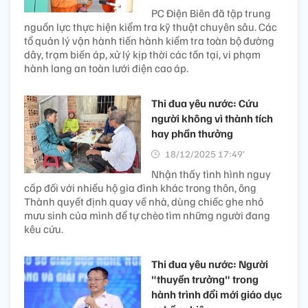
PC Điện Biên đã tập trung
nguồn lực thực hiện kiểm tra kỹ thuật chuyên sâu. Các
tổ quản lý vận hành tiến hành kiểm tra toàn bộ đường
dây, trạm biến áp, xử lý kịp thời các tồn tại, vi phạm
hành lang an toàn lưới điện cao áp.
Thi đua yêu nước: Cứu
người không vì thành tích
hay phần thưởng
18/12/2025 17:49’
Nhận thấy tình hình nguy
cấp đối với nhiều hộ gia đình khác trong thôn, ông
Thành quyết định quay về nhà, dùng chiếc ghe nhỏ
mưu sinh của mình để tự chèo tìm những người đang
kêu cứu.
Thi đua yêu nước: Người
"thuyền trưởng" trong
hành trình đổi mới giáo dục