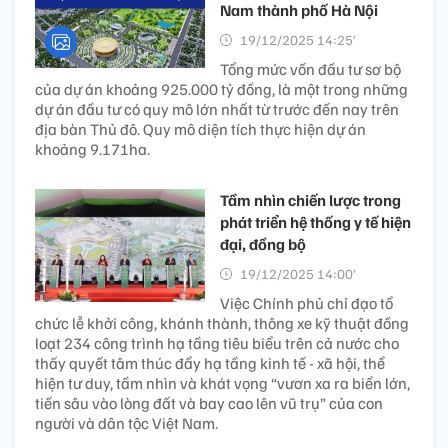
Nam thành phố Hà Nội
19/12/2025 14:25’
Tổng mức vốn đầu tư sơ bộ
của dự án khoảng 925.000 tỷ đồng, là một trong những
dự án đầu tư có quy mô lớn nhất từ trước đến nay trên
địa bàn Thủ đô. Quy mô diện tích thực hiện dự án
khoảng 9.171ha.
Tầm nhìn chiến lược trong
phát triển hệ thống y tế hiện
đại, đồng bộ
19/12/2025 14:00’
Việc Chính phủ chỉ đạo tổ
chức lễ khởi công, khánh thành, thông xe kỹ thuật đồng
loạt 234 công trình hạ tầng tiêu biểu trên cả nước cho
thấy quyết tâm thúc đẩy hạ tầng kinh tế - xã hội, thể
hiện tư duy, tầm nhìn và khát vọng “vươn xa ra biển lớn,
tiến sâu vào lòng đất và bay cao lên vũ trụ” của con
người và dân tộc Việt Nam.