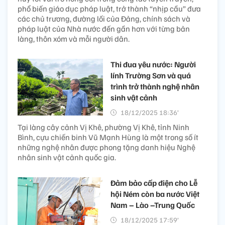
phổ biến giáo dục pháp luật, trở thành “nhịp cầu” đưa
các chủ trương, đường lối của Đảng, chính sách và
pháp luật của Nhà nước đến gần hơn với từng bản
làng, thôn xóm và mỗi người dân.
Thi đua yêu nước: Người
lính Trường Sơn và quá
trình trở thành nghệ nhân
sinh vật cảnh
18/12/2025 18:36’
Tại làng cây cảnh Vị Khê, phường Vị Khê, tỉnh Ninh
Bình, cựu chiến binh Vũ Mạnh Hùng là một trong số ít
những nghệ nhân được phong tặng danh hiệu Nghệ
nhân sinh vật cảnh quốc gia.
Đảm bảo cấp điện cho Lễ
hội Ném còn ba nước Việt
Nam – Lào –Trung Quốc
18/12/2025 17:59’