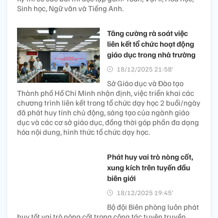
Sinh học, Ngữ văn và Tiếng Anh.
Tăng cường rà soát việc
liên kết tổ chức hoạt động
giáo dục trong nhà trường
18/12/2025 21:58’
Sở Giáo dục và Đào tạo
Thành phố Hồ Chí Minh nhận định, việc triển khai các
chương trình liên kết trong tổ chức dạy học 2 buổi/ngày
đã phát huy tính chủ động, sáng tạo của ngành giáo
dục và các cơ sở giáo dục, đồng thời góp phần đa dạng
hóa nội dung, hình thức tổ chức dạy học.
Phát huy vai trò nòng cốt,
xung kích trên tuyến đầu
biên giới
18/12/2025 19:45’
Bộ đội Biên phòng luôn phát
huy tốt vai trò nòng cốt trong công tác tuyên truyền,