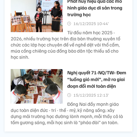
Phát huy hiệu quả các mô
hình giáo dục di sản trong
trường học
16/12/2025 10:44’
Từ đầu năm học 2025 -
2026, nhiều trường học trên địa bàn thường xuyên tổ
chức các lớp học chuyên đề về nghề dệt vải thổ cẩm,
múa cồng chiêng của đồng bào dân tộc thiểu số cho
học sinh.
Nghị quyết 71-NQ/TW: Đem
“luồng gió mới”, mở ra giai
đoạn đổi mới toàn diện
15/12/2025 12:13’
Đồng Nai đẩy mạnh giáo
dục toàn diện đức - trí - thể - mỹ, kỹ năng sống; xây
dựng môi trường học đường lành mạnh, mỗi thầy cô là
tấm gương sáng, mỗi học sinh là “pháo đài” an toàn.