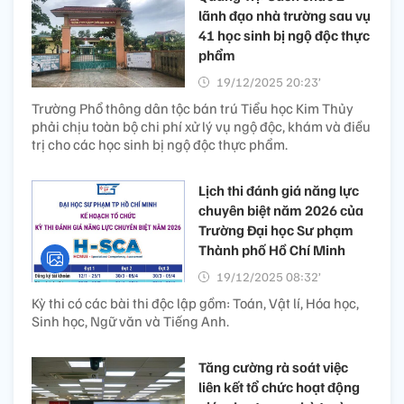
lãnh đạo nhà trường sau vụ
41 học sinh bị ngộ độc thực
phẩm
19/12/2025 20:23’
Trường Phổ thông dân tộc bán trú Tiểu học Kim Thủy
phải chịu toàn bộ chi phí xử lý vụ ngộ độc, khám và điều
trị cho các học sinh bị ngộ độc thực phẩm.
Lịch thi đánh giá năng lực
chuyên biệt năm 2026 của
Trường Đại học Sư phạm
Thành phố Hồ Chí Minh
19/12/2025 08:32’
Kỳ thi có các bài thi độc lập gồm: Toán, Vật lí, Hóa học,
Sinh học, Ngữ văn và Tiếng Anh.
Tăng cường rà soát việc
liên kết tổ chức hoạt động