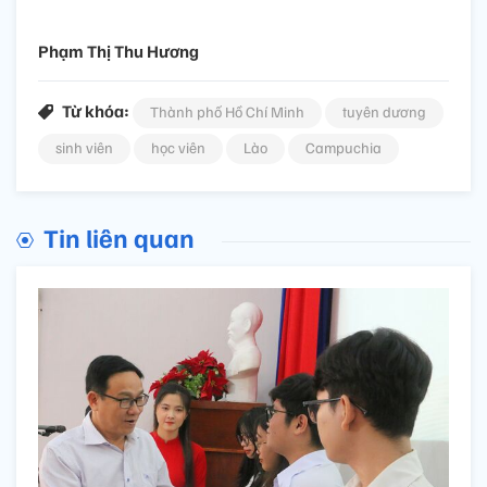
Phạm Thị Thu Hương
Từ khóa:
Thành phố Hồ Chí Minh
tuyên dương
sinh viên
học viên
Lào
Campuchia
Tin liên quan