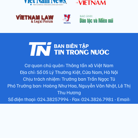
Cơ quan chủ quản: Thông tấn xã Việt Nam
Địa chỉ: Số 05 Lý Thường Kiệt, Cửa Nam, Hà Nội
Chịu trách nhiệm: Trưởng ban Trần Ngọc Tú
Phó Trưởng ban: Hoàng Như Hoa, Nguyễn Văn Nhật, Lê Thị
Thu Hương
Số điện thoại: 024.38257994 - Fax: 024.3826.7981 - Email:
tap.phongbien@gmail.com
Không sao chép nội dung khi chưa có sự đồng ý bằng văn bản