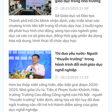
giáo dục trong nhà trường
18/12/2025 21:58’
Sở Giáo dục và Đào tạo
Thành phố Hồ Chí Minh nhận định, việc triển khai các
chương trình liên kết trong tổ chức dạy học 2 buổi/ngày
đã phát huy tính chủ động, sáng tạo của ngành giáo
dục và các cơ sở giáo dục, đồng thời góp phần đa dạng
hóa nội dung, hình thức tổ chức dạy học.
Thi đua yêu nước: Người
"thuyền trưởng" trong
hành trình đổi mới giáo dục
nghề nghiệp
18/12/2025 17:22’
Hơn ba thập niên cống hiến, đặc biệt giai đoạn 2020 -
2025, Nhà giáo Ưu tú, Tiến sĩ Phạm Xuân Khánh, Hiệu
trưởng Trường Cao đẳng Công nghệ cao Hà Nội - người
“thuyền trưởng” kiên định, sáng tạo và tận tụy đã đưa
ngôi trường còn rất trẻ trở thành điểm sáng của giáo
dục nghề nghiệp.