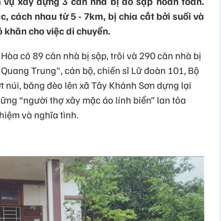
 vụ xây dựng 3 căn nhà bị đổ sập hoàn toàn.
 cách nhau từ 5 - 7km, bị chia cắt bởi suối và
 khăn cho việc di chuyển.
Hòa có 89 căn nhà bị sập, trôi và 290 căn nhà bị
 Quang Trung", cán bộ, chiến sĩ Lữ đoàn 101, Bộ
t núi, băng đèo lên xã Tây Khánh Sơn dựng lại
ững “người thợ xây mặc áo lính biển” lan tỏa
hiệm và nghĩa tình.