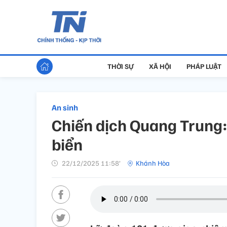
THỜI SỰ
XÃ HỘI
PHÁP LUẬT
An sinh
Chiến dịch Quang Trung:
biển
22/12/2025 11:58’
Khánh Hòa