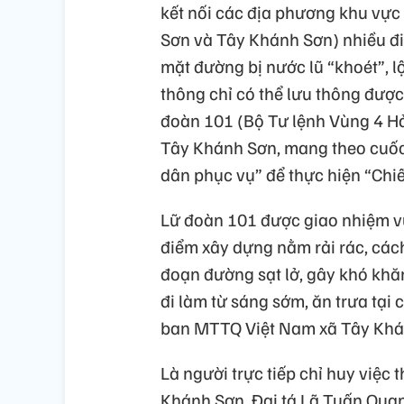
kết nối các địa phương khu vự
Sơn và Tây Khánh Sơn) nhiều điể
mặt đường bị nước lũ “khoét”, l
thông chỉ có thể lưu thông được
đoàn 101 (Bộ Tư lệnh Vùng 4 H
Tây Khánh Sơn, mang theo cuốc,
dân phục vụ” để thực hiện “Chi
Lữ đoàn 101 được giao nhiệm vụ
điểm xây dựng nằm rải rác, cách 
đoạn đường sạt lở, gây khó khăn
đi làm từ sáng sớm, ăn trưa tại c
ban MTTQ Việt Nam xã Tây Khá
Là người trực tiếp chỉ huy việc
Khánh Sơn, Đại tá Lã Tuấn Qua