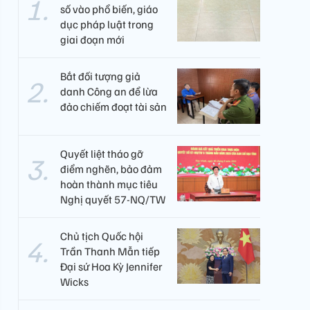
số vào phổ biến, giáo
dục pháp luật trong
giai đoạn mới
Bắt đối tượng giả
danh Công an để lừa
đảo chiếm đoạt tài sản
Quyết liệt tháo gỡ
điểm nghẽn, bảo đảm
hoàn thành mục tiêu
Nghị quyết 57-NQ/TW
Chủ tịch Quốc hội
Trần Thanh Mẫn tiếp
Đại sứ Hoa Kỳ Jennifer
Wicks