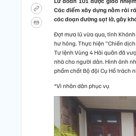
Lữ đoàn 101 được giao nhiệm
Các điểm xây dựng nằm rải rác,
các đoạn đường sạt lở, gây khó
Đợt mưa lũ vừa qua, tỉnh Khánh 
hư hỏng. Thực hiện "Chiến dịch
Tư lệnh Vùng 4 Hải quân đã vượ
nhà cho người dân. Hình ảnh nh
phẩm chất Bộ đội Cụ Hồ trách n
*Vì nhân dân phục vụ