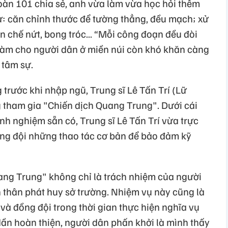
àn 101 chia sẻ, anh vừa làm vừa học hỏi thêm
: căn chỉnh thước để tường thẳng, đều mạch; xử
n chế nứt, bong tróc... “Mỗi công đoạn đều đòi
 Làm cho người dân ở miền núi còn khó khăn càng
 tâm sự.
 trước khi nhập ngũ, Trung sĩ Lê Tấn Trí (Lữ
 tham gia "Chiến dịch Quang Trung". Dưới cái
kinh nghiệm sẵn có, Trung sĩ Lê Tấn Trí vừa trực
ồng đội những thao tác cơ bản để bảo đảm kỹ
ng Trung" không chỉ là trách nhiệm của người
 thân phát huy sở trường. Nhiệm vụ này cũng là
và đồng đội trong thời gian thực hiện nghĩa vụ
ần hoàn thiện, người dân phấn khởi là mình thấy