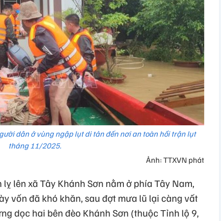
ời dân ở vùng ngập lụt di tản đến nơi an toàn hồi trận lụt
tháng 11/2025.
Ảnh: TTXVN phát
h lỵ lên xã Tây Khánh Sơn nằm ở phía Tây Nam,
ày vốn đã khó khăn, sau đợt mưa lũ lại càng vất
hưng dọc hai bên đèo Khánh Sơn (thuộc Tỉnh lộ 9,