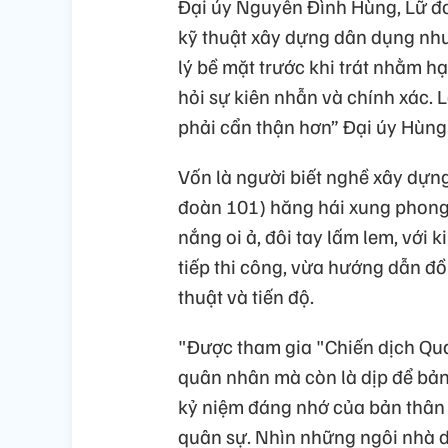
Đại úy Nguyễn Đình Hùng, Lữ đo
kỹ thuật xây dựng dân dụng như
lý bề mặt trước khi trát nhằm hạ
hỏi sự kiên nhẫn và chính xác.
phải cẩn thận hơn” Đại úy Hùng
Vốn là người biết nghề xây dựng
đoàn 101) hăng hái xung phong
nắng oi ả, đôi tay lấm lem, với 
tiếp thi công, vừa hướng dẫn đ
thuật và tiến độ.
"Được tham gia "Chiến dịch Qua
quân nhân mà còn là dịp để bản
kỷ niệm đáng nhớ của bản thân 
quân sự. Nhìn những ngôi nhà d