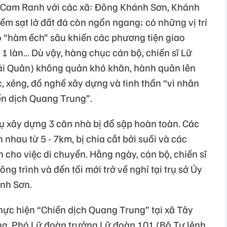
c Cam Ranh với các xã: Đông Khánh Sơn, Khánh
m sạt lở đất đá còn ngổn ngang; có những vị trí
ộ “hàm ếch” sâu khiến các phương tiện giao
 1 làn… Dù vậy, hàng chục cán bộ, chiến sĩ Lữ
ải Quân) không quản khó khăn, hành quân lên
 xẻng, đồ nghề xây dựng và tinh thần “vì nhân
ến dịch Quang Trung”.
 xây dựng 3 căn nhà bị đổ sập hoàn toàn. Các
nhau từ 5 - 7km, bị chia cắt bởi suối và các
 cho việc di chuyển. Hằng ngày, cán bộ, chiến sĩ
ông trình và đến tối mới trở về nghỉ tại trụ sở Ủy
nh Sơn.
 thực hiện “Chiến dịch Quang Trung” tại xã Tây
ng, Phó Lữ đoàn trưởng Lữ đoàn 101 (Bộ Tư lệnh