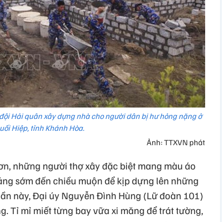
 đội Hải quân xây dựng nhà cho người dân bị hư hỏng nặng ở
uối Hiệp, tỉnh Khánh Hòa.
Ảnh: TTXVN phát
ơn, những người thợ xây đặc biệt mang màu áo
sáng sớm đến chiều muộn để kịp dựng lên những
 lần này, Đại úy Nguyễn Đình Hùng (Lữ đoàn 101)
g. Tỉ mỉ miết từng bay vữa xi măng để trát tường,