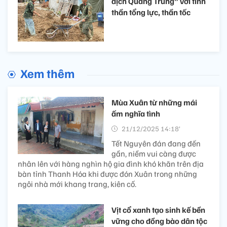
dịch Quang Trung” với tinh
thần tổng lực, thần tốc
Xem thêm
Mùa Xuân từ những mái
ấm nghĩa tình
21/12/2025 14:18’
Tết Nguyên đán đang đến
gần, niềm vui càng được
nhân lên với hàng nghìn hộ gia đình khó khăn trên địa
bàn tỉnh Thanh Hóa khi được đón Xuân trong những
ngôi nhà mới khang trang, kiên cố.
Vịt cổ xanh tạo sinh kế bền
vững cho đồng bào dân tộc