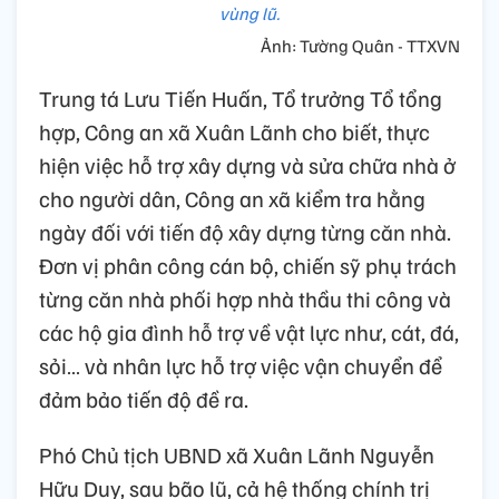
vùng lũ.
Ảnh: Tường Quân - TTXVN
Trung tá Lưu Tiến Huấn, Tổ trưởng Tổ tổng
hợp, Công an xã Xuân Lãnh cho biết, thực
hiện việc hỗ trợ xây dựng và sửa chữa nhà ở
cho người dân, Công an xã kiểm tra hằng
ngày đối với tiến độ xây dựng từng căn nhà.
Đơn vị phân công cán bộ, chiến sỹ phụ trách
từng căn nhà phối hợp nhà thầu thi công và
các hộ gia đình hỗ trợ về vật lực như, cát, đá,
sỏi… và nhân lực hỗ trợ việc vận chuyển để
đảm bảo tiến độ đề ra.
Phó Chủ tịch UBND xã Xuân Lãnh Nguyễn
Hữu Duy, sau bão lũ, cả hệ thống chính trị