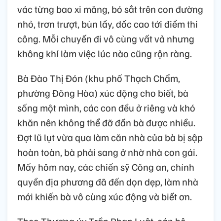
vác từng bao xi măng, bó sắt trên con đường
nhỏ, trơn trượt, bùn lầy, dốc cao tới điểm thi
công. Mỗi chuyến đi vô cùng vất vả nhưng
không khí làm việc lúc nào cũng rộn ràng.
Bà Đào Thị Đón (khu phố Thạch Chẩm,
phường Đông Hòa) xúc động cho biết, bà
sống một mình, các con đều ở riêng và khó
khăn nên không thể đỡ đần bà được nhiều.
Đợt lũ lụt vừa qua làm căn nhà của bà bị sập
hoàn toàn, bà phải sang ở nhờ nhà con gái.
Mấy hôm nay, các chiến sỹ Công an, chính
quyền địa phương đã đến dọn dẹp, làm nhà
mới khiến bà vô cùng xúc động và biết ơn.