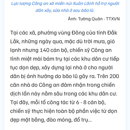
Lực lượng Công an xã miền núi Xuân Lãnh hỗ trợ người
dân xây, sửa nhà ở sau bão lũ.
Ảnh: Tường Quân - TTXVN
Tại các xã, phường vùng Đông của tỉnh Đắk
Lắk, những ngày qua, mặc dù trời mưa, gió
lạnh nhưng 140 cán bộ, chiến sỹ Công an
tỉnh miệt mài bám trụ tại các khu dân cư tiếp
tục dọn dẹp, xây dựng lại nhà ở cho người
dân bị ảnh hưởng do bão lũ gây ra. Trên 200
căn nhà do Công an đảm nhận trong chiến
dịch lần này nằm sâu trong các khu dân cư.
Tại đây, mỗi tổ công tác từ 6 - 8 cán bộ,
chiến sỹ thực hiện toàn bộ phần việc từ dọn
dẹp mặt bằng, đào móng, đổ trụ…