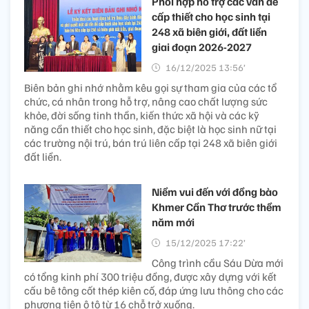
Phối hợp hỗ trợ các vấn đề
cấp thiết cho học sinh tại
248 xã biên giới, đất liền
giai đoạn 2026-2027
16/12/2025 13:56’
Biên bản ghi nhớ nhằm kêu gọi sự tham gia của các tổ
chức, cá nhân trong hỗ trợ, nâng cao chất lượng sức
khỏe, đời sống tinh thần, kiến thức xã hội và các kỹ
năng cần thiết cho học sinh, đặc biệt là học sinh nữ tại
các trường nội trú, bán trú liên cấp tại 248 xã biên giới
đất liền.
Niềm vui đến với đồng bào
Khmer Cần Thơ trước thềm
năm mới
15/12/2025 17:22’
Công trình cầu Sáu Dừa mới
có tổng kinh phí 300 triệu đồng, được xây dựng với kết
cấu bê tông cốt thép kiên cố, đáp ứng lưu thông cho các
phương tiện ô tô từ 16 chỗ trở xuống.