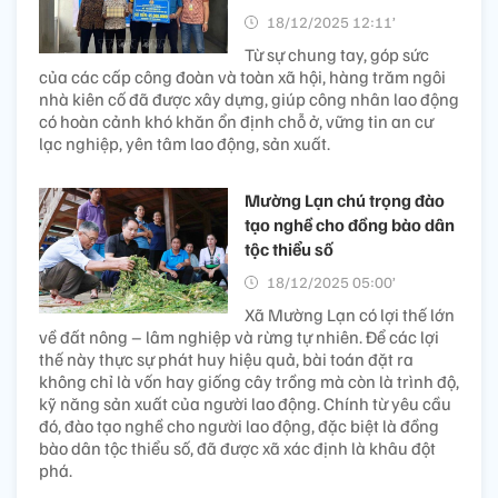
18/12/2025 12:11’
Từ sự chung tay, góp sức
của các cấp công đoàn và toàn xã hội, hàng trăm ngôi
nhà kiên cố đã được xây dựng, giúp công nhân lao động
có hoàn cảnh khó khăn ổn định chỗ ở, vững tin an cư
lạc nghiệp, yên tâm lao động, sản xuất.
Mường Lạn chú trọng đào
tạo nghề cho đồng bào dân
tộc thiểu số
18/12/2025 05:00’
Xã Mường Lạn có lợi thế lớn
về đất nông – lâm nghiệp và rừng tự nhiên. Để các lợi
thế này thực sự phát huy hiệu quả, bài toán đặt ra
không chỉ là vốn hay giống cây trồng mà còn là trình độ,
kỹ năng sản xuất của người lao động. Chính từ yêu cầu
đó, đào tạo nghề cho người lao động, đặc biệt là đồng
bào dân tộc thiểu số, đã được xã xác định là khâu đột
phá.