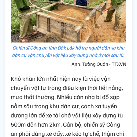
Chiến sĩ Công an tỉnh Đắk Lắk hỗ trợ người dân xa khu
dân cư vận chuyển vật liệu xây dựng nhà ở mới sau lũ.
Ảnh: Tường Quân - TTXVN
Khó khăn lớn nhất hiện nay là việc vận
chuyển vật tư trong điều kiện thời tiết nắng,
mưa thất thường. Nhiều căn nhà bị đổ sập
nằm sâu trong khu dân cư, cách xa tuyến
đường lớn để xe tải chở vật liệu xây dựng từ
500m đến hơn 2km. Cán bộ, chiến sỹ Công
an phải dùng xe đẩy, xe kéo tự chế, thậm chí