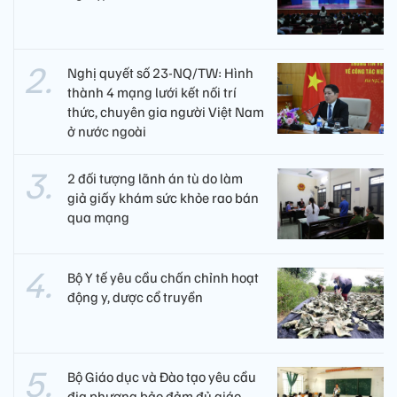
Nghị quyết số 23-NQ/TW: Hình
thành 4 mạng lưới kết nối trí
thức, chuyên gia người Việt Nam
ở nước ngoài
2 đối tượng lãnh án tù do làm
giả giấy khám sức khỏe rao bán
qua mạng
Bộ Y tế yêu cầu chấn chỉnh hoạt
động y, dược cổ truyền
Bộ Giáo dục và Đào tạo yêu cầu
địa phương bảo đảm đủ giáo