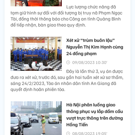
Lực lượng chức năng đã
tạm giữ hình sự đối với đối tượng bị truy nã Phạm Ngọc
Tài, đồng thời thông báo cho Công an tỉnh Quảng Bình
để tiếp nhận, bàn giao theo quy định.
Xét xử “trùm buôn lậu”
Nguyễn Thị Kim Hạnh cùng
24 đồng phạm
09/08/2023 10:30’
Đây là lần thứ 3, vụ án được
đưa ra xét xử, trước đó, sau gần hai tuần xét xử sơ thẩm,
sáng 24/2/2023, Tòa án nhân dân tỉnh An Giang đã
quyết định hoãn phiên tòa.
Hà Nội phân luồng giao
thông phục vụ lắp dầm cầu
vượt trực thông trên đường
Hồng Tiến
08/08/2023 19:05’