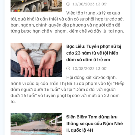
10/08/2023 13:05’
Việc tập trung xử lý xe quá
tải, quá khổ là cần thiết và cần có sự phối hợp từ các sở,
ban, ngành, chính quyền địa phương và người dân để
từng bước hạn chế vi phạm, kiềm chế và đẩy lùi tai nạn.
Bạc Liêu: Tuyên phạt nữ bị
cáo 23 năm tù về tội hiếp
dâm và dâm ô trẻ em
10/08/2023 13:00’
Hội đồng xét xử xác định,
hành vi của bị cáo Trần Thị Bé Tư đã phạm vào tội "Hiếp
dâm người dưới 16 tuổi" và tội "Dâm ô đối với người
dưới 16 tuổi" và tuyên phạt bị cáo với mức án 23 năm
tù.
Điện Biên: Tạm dừng lưu
thông xe qua cầu Nậm Nhé
II, quốc lộ 4H