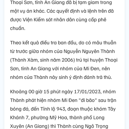
Thoại Sơn, tỉnh An Giang đã bị tạm giam trong
một vụ án khác. Các quyết định và lệnh trên đã
được Viện Kiểm sát nhân dân cùng cấp phê
chuẩn.
Theo kết quả điều tra ban đầu, do có mâu thuẫn
từ trước giữa nhóm của Nguyễn Nguyên Thành
(Thành Xàm, sinh năm 2006) trú tại huyện Thoại
Sơn, tỉnh An Giang với nhóm của Mi Đen, nên
nhóm của Thành nảy sinh ý định đánh trả thù.
Khoảng 00 giờ 15 phút ngày 17/01/2023, nhóm
Thành phát hiện nhóm Mi Đen "đi bão" sau trận
bóng đá, đến Tỉnh lộ 943, đoạn thuộc khóm Tây
Khánh 7, phường Mỹ Hoa, thành phố Long
Xuyên (An Giang) thì Thành cùng Ngô Trọng