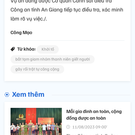
Vụ án đang được Cơ quan Cảnh sát điều tra
Công an tỉnh An Giang tiếp tục điều tra, xác minh
làm rõ vụ việc./.
Công Mạo
Từ khóa:
Khởi tố
bắt tạm giam nhóm thanh niên giết người
gây rối trật tự công cộng
Xem thêm
Mỗi gia đình an toàn, cộng
đồng được an toàn
11/08/2023 09:00’