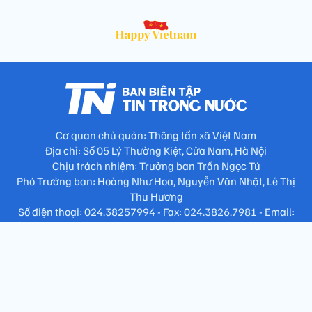
Cơ quan chủ quản: Thông tấn xã Việt Nam
Địa chỉ: Số 05 Lý Thường Kiệt, Cửa Nam, Hà Nội
Chịu trách nhiệm: Trưởng ban Trần Ngọc Tú
Phó Trưởng ban: Hoàng Như Hoa, Nguyễn Văn Nhật, Lê Thị
Thu Hương
Số điện thoại: 024.38257994 - Fax: 024.3826.7981 - Email:
tap.phongbien@gmail.com
Không sao chép nội dung khi chưa có sự đồng ý bằng văn bản
!
Trang chủ
Giới thiệu