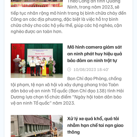
Theo Công an tỉnh Quảng
Ninh, trong năm 2023, sẽ
tiếp tục nhân rộng mô hình trang bị bình chữa cháy đến
Công an các địa phương, đặc biệt là việc hỗ trợ bình
chữa cháy cho các hộ yếu thế, giúp các hộ nghèo, cận
nghèo được an toàn hơn.
Mô hình camera giám sát
an ninh phát huy hiệu quả
bảo đảm an ninh trật tự
10/08/2023 18:40’
Ban Chỉ đạo Phòng, chống
tội phạm, tệ nạn xã hội và xây dựng phong trào Toàn
dân bảo vệ an ninh Tổ quốc (Ban Chỉ đạo 138) tỉnh Hải
Dương lựa chọn tổ chức điểm "Ngày hội toàn dân bảo
vệ an ninh Tổ quốc" năm 2023.
Xử lý xe quá khổ, quá tải
nhằm hạn chế tai nạn giao
thông