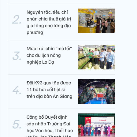
Nguyên tắc, tiêu chí
phân chia thuế giá trị
gia tăng cho từng địa
phương
Mùa trái chín “mở lối”
cho du lịch nông
nghiệp La Dạ
Đội K93 quy tập được
11 bộ hài cốt liệt sĩ
trên địa bàn An Giang
Công bố Quyết định
sáp nhập Trường Đại
học Văn hóa, Thể thao