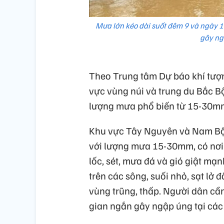
Mưa lớn kéo dài suốt đêm 9 và ngày 
gây ng
Theo Trung tâm Dự báo khí tượng
vực vùng núi và trung du Bắc B
lượng mưa phổ biến từ 15-30mm
Khu vực Tây Nguyên và Nam Bộ 
với lượng mưa 15-30mm, có nơi
lốc, sét, mưa đá và gió giật mạ
trên các sông, suối nhỏ, sạt lở 
vùng trũng, thấp. Người dân cầ
gian ngắn gây ngập úng tại các 