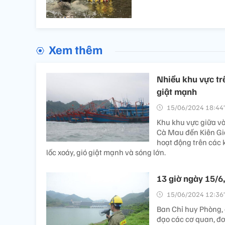
Xem thêm
Nhiều khu vực trê
giật mạnh
15/06/2024 18:44’
Khu khu vực giữa v
Cà Mau đến Kiên Gia
hoạt động trên các 
lốc xoáy, gió giật mạnh và sóng lớn.
13 giờ ngày 15/6
15/06/2024 12:36’
Ban Chỉ huy Phòng, 
đạo các cơ quan, đơ