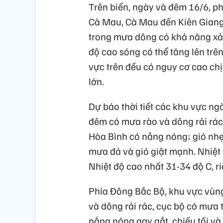
Trên biển, ngày và đêm 16/6, p
Cà Mau, Cà Mau đến Kiên Giang v
trong mưa dông có khả năng xảy
độ cao sóng có thể tăng lên trê
vực trên đều có nguy cơ cao chị
lớn.
Dự báo thời tiết các khu vực n
đêm có mưa rào và dông rải rác
Hòa Bình có nắng nóng; gió nhẹ;
mưa đá và gió giật mạnh. Nhiệt 
Nhiệt độ cao nhất 31-34 độ C, r
Phía Đông Bắc Bộ, khu vực vùn
và dông rải rác, cục bộ có mưa
nắng nóng gay gắt, chiều tối v