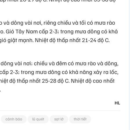
và dông vài nơi, riêng chiều và tối có mưa rào
 to. Gió Tây Nam cấp 2-3; trong mưa dông có khả
gió giật mạnh. Nhiệt độ thấp nhất 21-24 độ C.
dông vài nơi; chiều và đêm có mưa rào và dông,
cấp 2-3; trong mưa dông có khả năng xảy ra lốc,
hiệt độ thấp nhất 25-28 độ C. Nhiệt độ cao nhất
.
HL
cảnh báo
lũ quét
sạt lở
thời tiết