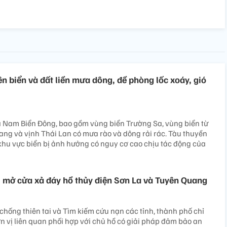
n biển và đất liền mưa dông, đề phòng lốc xoáy, gió
à Nam Biển Đông, bao gồm vùng biển Trường Sa, vùng biển từ
ng và vịnh Thái Lan có mưa rào và dông rải rác. Tàu thuyền
khu vực biển bị ảnh hưởng có nguy cơ cao chịu tác động của
, mở cửa xả đáy hồ thủy điện Sơn La và Tuyên Quang
chống thiên tai và Tìm kiếm cứu nạn các tỉnh, thành phố chỉ
n vị liên quan phối hợp với chủ hồ có giải pháp đảm bảo an