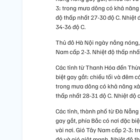
3; trong mưa dông có khả năng x
độ thấp nhất 27-30 độ C. Nhiệt 
34-36 độ C.
Thủ đô Hà Nội ngày nắng nóng, 
Nam cấp 2-3. Nhiệt độ thấp nhất
Các tỉnh từ Thanh Hóa đến Thừ
biệt gay gắt; chiều tối và đêm 
trong mưa dông có khả năng xảy 
thấp nhất 28-31 độ C. Nhiệt độ c
Các tỉnh, thành phố từ Đà Nẵn
gay gắt, phía Bắc có nơi đặc bi
vài nơi. Gió Tây Nam cấp 2-3; t
đá và gió giật mạnh. Nhiệt độ t