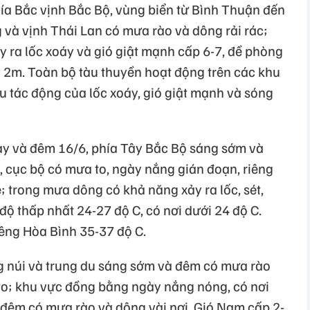
hía Bắc vịnh Bắc Bộ, vùng biển từ Bình Thuận đến
à vịnh Thái Lan có mưa rào và dông rải rác;
 ra lốc xoáy và gió giật mạnh cấp 6-7, đề phòng
n 2m. Toàn bộ tàu thuyền hoạt động trên các khu
u tác động của lốc xoáy, gió giật mạnh và sóng
gày và đêm 16/6, phía Tây Bắc Bộ sáng sớm và
, cục bộ có mưa to, ngày nắng gián đoạn, riêng
 trong mưa dông có khả năng xảy ra lốc, sét,
độ thấp nhất 24-27 độ C, có nơi dưới 24 độ C.
iêng Hòa Bình 35-37 độ C.
g núi và trung du sáng sớm và đêm có mưa rào
 to; khu vực đồng bằng ngày nắng nóng, có nơi
à đêm có mưa rào và dông vài nơi. Gió Nam cấp 2-