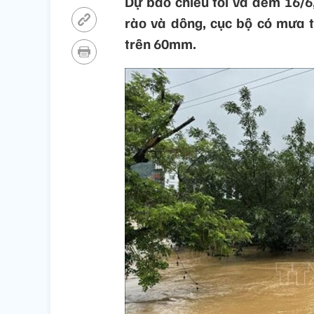
Dự báo chiều tối và đêm 16/6
rào và dông, cục bộ có mưa t
trên 60mm.