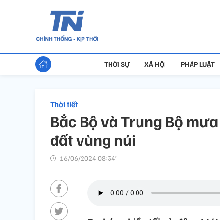
THỜI SỰ
XÃ HỘI
PHÁP LUẬT
Thời tiết
Bắc Bộ và Trung Bộ mưa d
đất vùng núi
16/06/2024 08:34’