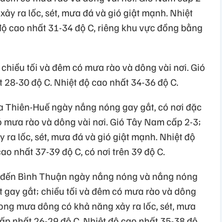
ảy ra lốc, sét, mưa đá và gió giật mạnh. Nhiệt
độ cao nhất 31-34 độ C, riêng khu vực đồng bằng
chiều tối và đêm có mưa rào và dông vài nơi. Gió
 28-30 độ C. Nhiệt độ cao nhất 34-36 độ C.
a Thiên-Huế ngày nắng nóng gay gắt, có nơi đặc
có mưa rào và dông vài nơi. Gió Tây Nam cấp 2-3;
ra lốc, sét, mưa đá và gió giật mạnh. Nhiệt độ
ao nhất 37-39 độ C, có nơi trên 39 độ C.
g đến Bình Thuận ngày nắng nóng và nắng nóng
ệt gay gắt; chiều tối và đêm có mưa rào và dông
rong mưa dông có khả năng xảy ra lốc, sét, mưa
hấp nhất 26-29 độ C. Nhiệt độ cao nhất 35-38 độ