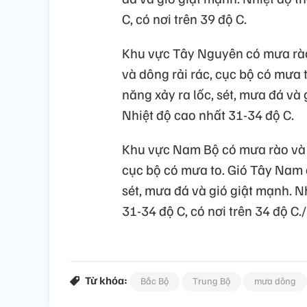
C, có nơi trên 39 độ C.
Khu vực Tây Nguyên có mưa rào 
và dông rải rác, cục bộ có mưa
năng xảy ra lốc, sét, mưa đá và 
Nhiệt độ cao nhất 31-34 độ C.
Khu vực Nam Bộ có mưa rào và 
cục bộ có mưa to. Gió Tây Nam 
sét, mưa đá và gió giật mạnh. N
31-34 độ C, có nơi trên 34 độ C./
Từ khóa:
Bắc Bộ
Trung Bộ
mưa dông