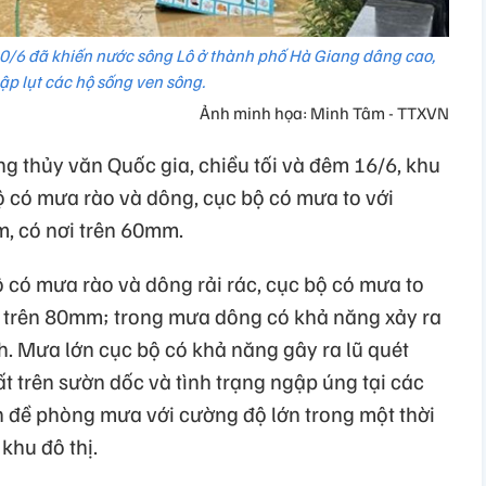
10/6 đã khiến nước sông Lô ở thành phố Hà Giang dâng cao,
ập lụt các hộ sống ven sông.
Ảnh minh họa: Minh Tâm - TTXVN
 thủy văn Quốc gia, chiều tối và đêm 16/6, khu
ộ có mưa rào và dông, cục bộ có mưa to với
, có nơi trên 60mm.
có mưa rào và dông rải rác, cục bộ có mưa to
 trên 80mm; trong mưa dông có khả năng xảy ra
nh. Mưa lớn cục bộ có khả năng gây ra lũ quét
đất trên sườn dốc và tình trạng ngập úng tại các
n đề phòng mưa với cường độ lớn trong một thời
khu đô thị.