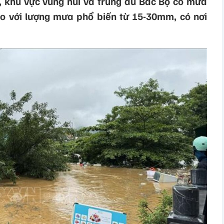
, khu vực vùng núi và trung du Bắc Bộ có mưa
o với lượng mưa phổ biến từ 15-30mm, có nơi