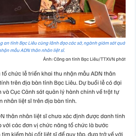
g an tỉnh Bạc Liêu cùng lãnh đạo các sở, ngành giám sát quá
 nhận mẫu ADN thân nhân liệt sĩ.
Ảnh: Công an tỉnh Bạc Liêu/TTXVN phát
 tổ chức lễ triển khai thu nhận mẫu ADN thân
tính trên địa bàn tỉnh Bạc Liêu. Dự buổi lễ có đại
h và Cục Cảnh sát quản lý hành chính về trật tự
nhân liệt sĩ trên địa bàn tỉnh.
N thân nhân liệt sĩ chưa xác định được danh tính
ợp với các đơn vị chức năng tổ chức là bước
tìm kiếm hài cốt liệt sĩ để quy tập, đưa trở về với