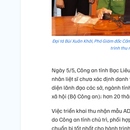
Đại tá Bùi Xuân Khởi, Phó Giám đốc Côn
trình thu
Ngày 5/5, Công an tỉnh Bạc Liêu
nhân liệt sĩ chưa xác định danh 
diện lãnh đạo các sở, ngành tỉn
xã hội (Bộ Công an); hơn 20 thân 
Việc triển khai thu nhận mẫu AD
do Công an tỉnh chủ trì, phối h
chuẩn bị tốt nhất cho hành trình 