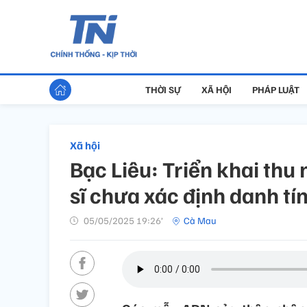
THỜI SỰ
XÃ HỘI
PHÁP LUẬT
Xã hội
Bạc Liêu: Triển khai thu
sĩ chưa xác định danh tí
05/05/2025 19:26’
Cà Mau