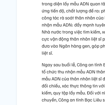
trong diện lấy mẫu ADN quan tâm
ứng tiến độ, chất lượng đề ra; p
công tác rà soát thân nhân của l
nhận mẫu ADN; đẩy mạnh tuyên 
Nhà nước trong việc tìm kiếm, xác
cực vận động thân nhân liệt sĩ
đưa vào Ngân hàng gen, góp phầ
liệt sĩ.
Ngay sau buổi lễ, Công an tỉnh 
tổ chức thu nhận mẫu ADN thân n
mẫu ADN của thân nhân liệt sĩ 
đối chiếu, xác thực thông tin với
kiếm, quy tập lấy mẫu. Đối với 
chuyển, Công an tỉnh Bạc Liêu s