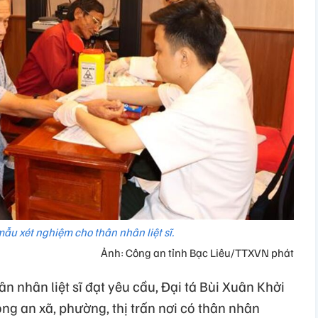
ẫu xét nghiệm cho thân nhân liệt sĩ.
Ảnh: Công an tỉnh Bạc Liêu/TTXVN phát
n nhân liệt sĩ đạt yêu cầu, Đại tá Bùi Xuân Khởi
ông an xã, phường, thị trấn nơi có thân nhân