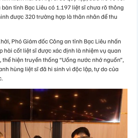
a bàn tỉnh Bạc Liêu có 1.197 liệt sĩ chưa rõ thông
 minh được 320 trường hợp là thân nhân để thu
n Khởi, Phó Giám đốc Công an tỉnh Bạc Liêu nhấn
 hài cốt liệt sĩ được xác định là nhiệm vụ quan
c, thể hiện truyền thống “Uống nước nhớ nguồn”,
nh hùng liệt sĩ đã hi sinh vì độc lập, tự do của
c.