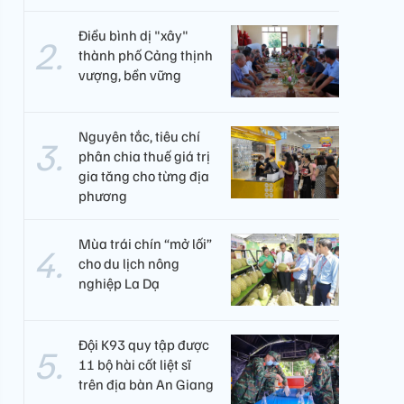
Điều bình dị "xây"
thành phố Cảng thịnh
vượng, bền vững
Nguyên tắc, tiêu chí
phân chia thuế giá trị
gia tăng cho từng địa
phương
Mùa trái chín “mở lối”
cho du lịch nông
nghiệp La Dạ
Đội K93 quy tập được
11 bộ hài cốt liệt sĩ
trên địa bàn An Giang