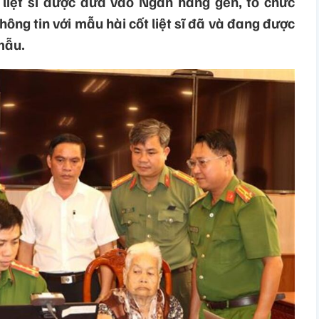
iệt sĩ được đưa vào Ngân hàng gen, tổ chức
thông tin với mẫu hài cốt liệt sĩ đã và đang được
 mẫu.