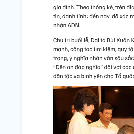
gia đình. Theo thống kê, trên đị
tin, danh tính; đến nay, đã xác
nhận ADN.
Chủ trì buổi lễ, Đại tá Bùi Xuâ
mạnh, công tác tìm kiếm, quy tập
trọng, ý nghĩa nhân văn sâu sắ
“Đền ơn đáp nghĩa” đối với các a
dân tộc và bình yên cho Tổ quố