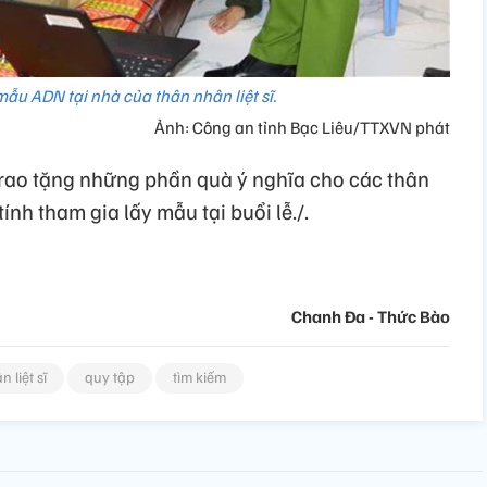
mẫu ADN tại nhà của thân nhân liệt sĩ.
Ảnh: Công an tỉnh Bạc Liêu/TTXVN phát
 trao tặng những phần quà ý nghĩa cho các thân
ính tham gia lấy mẫu tại buổi lễ./.
Chanh Đa - Thức Bào
liệt sĩ
quy tập
tìm kiếm