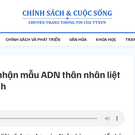
CHÍNH SÁCH VÀ PHÁT TRIỂN
VĂN HÓA
KHOA HỌC
TRAN
 nhận mẫu ADN thân nhân liệt
nh