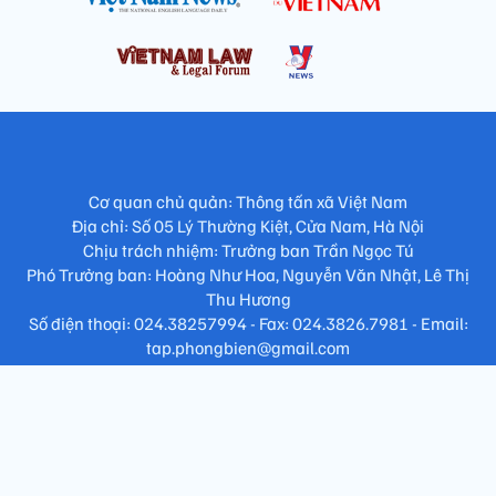
Cơ quan chủ quản: Thông tấn xã Việt Nam
Địa chỉ: Số 05 Lý Thường Kiệt, Cửa Nam, Hà Nội
Chịu trách nhiệm: Trưởng ban Trần Ngọc Tú
Phó Trưởng ban: Hoàng Như Hoa, Nguyễn Văn Nhật, Lê Thị
Thu Hương
Số điện thoại: 024.38257994 - Fax: 024.3826.7981 - Email:
tap.phongbien@gmail.com
Không sao chép nội dung khi chưa có sự đồng ý bằng văn bản
!
Trang chủ
Giới thiệu