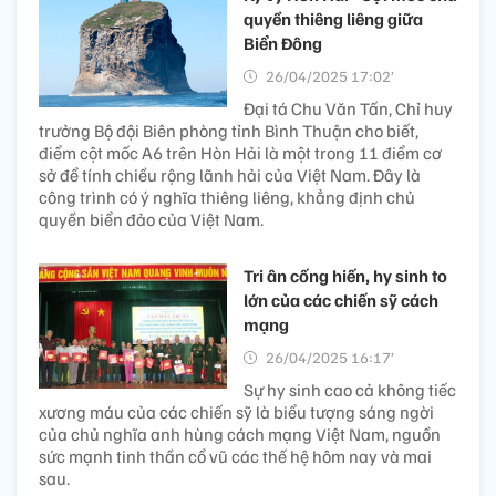
quyền thiêng liêng giữa
Biển Đông
26/04/2025 17:02’
Đại tá Chu Văn Tấn, Chỉ huy
trưởng Bộ đội Biên phòng tỉnh Bình Thuận cho biết,
điểm cột mốc A6 trên Hòn Hải là một trong 11 điểm cơ
sở để tính chiều rộng lãnh hải của Việt Nam. Đây là
công trình có ý nghĩa thiêng liêng, khẳng định chủ
quyền biển đảo của Việt Nam.
Tri ân cống hiến, hy sinh to
lớn của các chiến sỹ cách
mạng
26/04/2025 16:17’
Sự hy sinh cao cả không tiếc
xương máu của các chiến sỹ là biểu tượng sáng ngời
của chủ nghĩa anh hùng cách mạng Việt Nam, nguồn
sức mạnh tinh thần cổ vũ các thế hệ hôm nay và mai
sau.