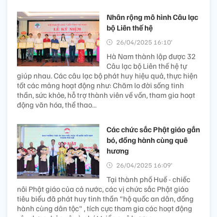
Nhân rộng mô hình Câu lạc
bộ Liên thế hệ
26/04/2025 16:10’
Hà Nam thành lập được 32
Câu lạc bộ Liên thế hệ tự
giúp nhau. Các câu lạc bộ phát huy hiệu quả, thực hiện
tốt các mảng hoạt động như: Chăm lo đời sống tinh
thần, sức khỏe, hỗ trợ thành viên về vốn, tham gia hoạt
động văn hóa, thể thao…
Các chức sắc Phật giáo gắn
bó, đồng hành cùng quê
hương
26/04/2025 16:09’
Tại thành phố Huế - chiếc
nôi Phật giáo của cả nước, các vị chức sắc Phật giáo
tiêu biểu đã phát huy tinh thần "hộ quốc an dân, đồng
hành cùng dân tộc" , tích cực tham gia các hoạt động