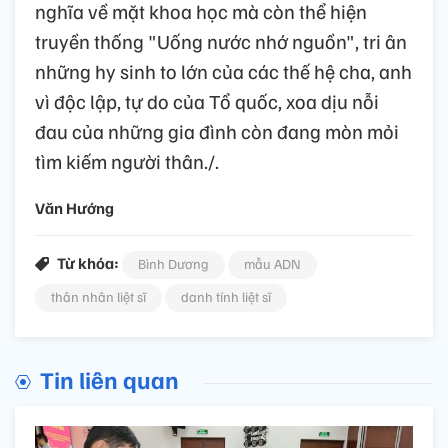
nghĩa về mặt khoa học mà còn thể hiện
truyền thống "Uống nước nhớ nguồn", tri ân
những hy sinh to lớn của các thế hệ cha, anh
vì độc lập, tự do của Tổ quốc, xoa dịu nỗi
đau của những gia đình còn đang mòn mỏi
tìm kiếm người thân./.
Văn Hướng
Từ khóa:
Bình Dương
mẫu ADN
thân nhân liệt sĩ
danh tính liệt sĩ
Tin liên quan