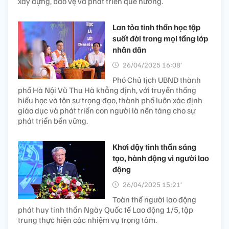
xây dựng, bảo vệ và phát triển quê hương.
Lan tỏa tinh thần học tập
suốt đời trong mọi tầng lớp
nhân dân
26/04/2025 16:08’
Phó Chủ tịch UBND thành
phố Hà Nội Vũ Thu Hà khẳng định, với truyền thống
hiếu học và tôn sư trọng đạo, thành phố luôn xác định
giáo dục và phát triển con người là nền tảng cho sự
phát triển bền vững.
Khơi dậy tinh thần sáng
tạo, hành động vì người lao
động
26/04/2025 15:21’
Toàn thể người lao động
phát huy tinh thần Ngày Quốc tế Lao động 1/5, tập
trung thực hiện các nhiệm vụ trọng tâm.