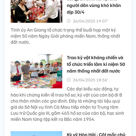
người dân vùng khó khăn
dịp 30/4
26/04/2025 19:07’
Tỉnh ủy An Giang tổ chức trọng thể buổi họp mặt kỷ
niệm 50 năm Ngày Giải phóng miền Nam, thống nhất
đất nước.
Trao kỷ vật kháng chiến và
tổ chức triển lãm kỉ niệm 50
năm thống nhất đất nước
26/04/2025 18:56’
Các đại biểu xúc động, tự
hào khi chứng kiến lễ trao hồ sơ, kỷ vật của cán bộ đi B
cho thân nhân các gia đình. Đây là những tài liệu quý
giá do Sở Nội vụ tỉnh Cà Mau tiếp nhận từ Trung tâm
Lưu trữ Quốc gia III, gồm 465 hồ sơ của cán bộ, học sinh
miền Nam từng tập kết ra Bắc năm 1954.
Kỳ vỹ Hòn Hải - Cột mốc chủ