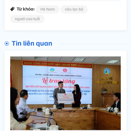
Từ khóa:
Hà Nam
câu lạc bộ
người cao tuổi
Tin liên quan