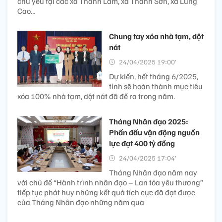
chủ yếu tại các xã Thành Lâm, xã Thành Sơn, xã Lũng
Cao…
Chung tay xóa nhà tạm, dột
nát
24/04/2025 19:00’
Dự kiến, hết tháng 6/2025,
tỉnh sẽ hoàn thành mục tiêu
xóa 100% nhà tạm, dột nát đã đề ra trong năm.
Tháng Nhân đạo 2025:
Phấn đấu vận động nguồn
lực đạt 400 tỷ đồng
24/04/2025 17:04’
Tháng Nhân đạo năm nay
với chủ đề “Hành trình nhân đạo – Lan tỏa yêu thương”
tiếp tục phát huy những kết quả tích cực đã đạt được
của Tháng Nhân đạo những năm qua