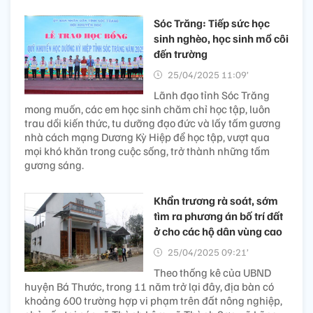
Sóc Trăng: Tiếp sức học
sinh nghèo, học sinh mồ côi
đến trường
25/04/2025 11:09’
Lãnh đạo tỉnh Sóc Trăng
mong muốn, các em học sinh chăm chỉ học tập, luôn
trau dồi kiến thức, tu dưỡng đạo đức và lấy tấm gương
nhà cách mạng Dương Kỳ Hiệp để học tập, vượt qua
mọi khó khăn trong cuộc sống, trở thành những tấm
gương sáng.
Khẩn trương rà soát, sớm
tìm ra phương án bố trí đất
ở cho các hộ dân vùng cao
25/04/2025 09:21’
Theo thống kê của UBND
huyện Bá Thước, trong 11 năm trở lại đây, địa bàn có
khoảng 600 trường hợp vi phạm trên đất nông nghiệp,