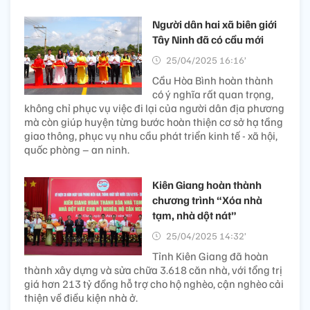
Người dân hai xã biên giới
Tây Ninh đã có cầu mới
25/04/2025 16:16’
Cầu Hòa Bình hoàn thành
có ý nghĩa rất quan trọng,
không chỉ phục vụ việc đi lại của người dân địa phương
mà còn giúp huyện từng bước hoàn thiện cơ sở hạ tầng
giao thông, phục vụ nhu cầu phát triển kinh tế - xã hội,
quốc phòng – an ninh.
Kiên Giang hoàn thành
chương trình “Xóa nhà
tạm, nhà dột nát”
25/04/2025 14:32’
Tỉnh Kiên Giang đã hoàn
thành xây dựng và sửa chữa 3.618 căn nhà, với tổng trị
giá hơn 213 tỷ đồng hỗ trợ cho hộ nghèo, cận nghèo cải
thiện về điều kiện nhà ở.