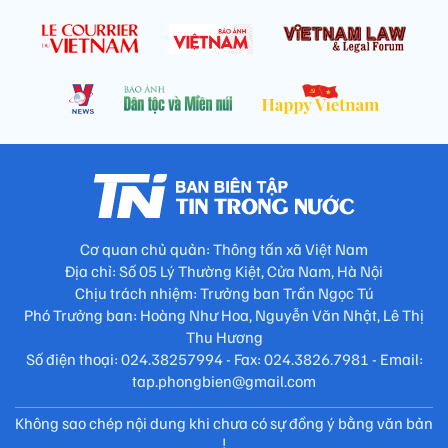
Cơ quan chủ quản: Thông tấn xã Việt Nam
Địa chỉ: Số 05 Lý Thường Kiệt, Cửa Nam, Hà Nội
Chịu trách nhiệm: Trưởng ban Trần Ngọc Tú
Phó Trưởng ban: Hoàng Như Hoa, Nguyễn Văn Nhật, Lê Thị
Thu Hương
Số điện thoại: 024.38257994 - Fax: 024.3826.7981 - Email:
tap.phongbien@gmail.com
Không sao chép nội dung khi chưa có sự đồng ý bằng văn bản
!