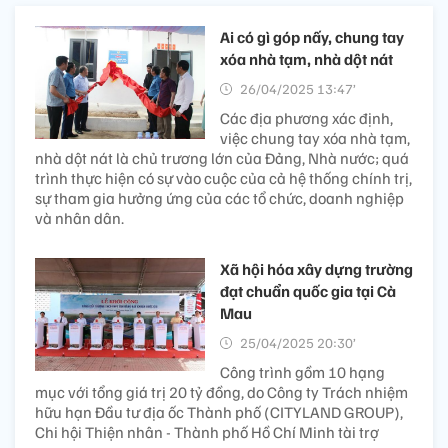
Ai có gì góp nấy, chung tay
xóa nhà tạm, nhà dột nát
26/04/2025 13:47’
Các địa phương xác định,
việc chung tay xóa nhà tạm,
nhà dột nát là chủ trương lớn của Đảng, Nhà nước; quá
trình thực hiện có sự vào cuộc của cả hệ thống chính trị,
sự tham gia hưởng ứng của các tổ chức, doanh nghiệp
và nhân dân.
Xã hội hóa xây dựng trường
đạt chuẩn quốc gia tại Cà
Mau
25/04/2025 20:30’
Công trình gồm 10 hạng
mục với tổng giá trị 20 tỷ đồng, do Công ty Trách nhiệm
hữu hạn Đầu tư địa ốc Thành phố (CITYLAND GROUP),
Chi hội Thiện nhân - Thành phố Hồ Chí Minh tài trợ