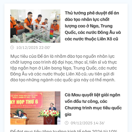
Thủ tướng phê duyệt đề án
đào tạo nhân lực chất
lượng cao ở Nga, Trung
Quốc, các nước Đông Âu và
các nước thuộc Liên Xô cũ
10/12/2025 22:00’
Mục tiêu của Đề án là nhằm đào tạo nguồn nhân lực
chất lượng cao trình độ đại học, thạc sĩ, tiến sĩ và thực
tập ngắn hạn ở Liên bang Nga, Trung Quốc, các nước
Đông Âu và các nước thuộc Liên Xô cũ; ưu tiên gửi đi
đào tạo những ngành các quốc gia này có thế mạnh.
Cà Mau quyết liệt giải ngân
vốn đầu tư công, các
Chương trình mục tiêu quốc
gia
09/12/2025 14:36’
Để đạt mục tiêu tăng trưởng kinh tế năm 2026 từ 10%