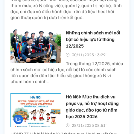
tham mưu, xử lý công việc, quản lý, quản trị nội bộ, lãnh
đạo, chỉ đạo và điều hành dựa trên dữ liệu theo thời
gian thực; quản trị dựa trên kết quả.
Những chính sách mới nổi
bật có hiệu lực từ tháng
12/2025
30/11/2025 13:29’
Trong tháng 12/2025, nhiều
chính sách mới có hiệu lực, nổi bật là các chính sách
liên quan đến dân tộc thiểu số; giao thông; xử lý vi
phạm hành chính...
Hà Nội: Mức thu dịch vụ
phục vụ, hỗ trợ hoạt động
giáo dục, đào tạo từ năm
học 2025-2026
28/11/2025 08:51’
HĐND TP Hà Nội khóa XVI thông qua Nghị quyết Quy