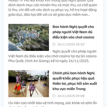
định danh mục các khoản thu và mức thu, cơ chế quản
lý thu, chi đối với các dịch vụ phục vụ, hỗ trợ hoạt động
giáo dục, đào tạo đối với cơ sở giáo dục mầm non...
Ban hành Nghị quyết cho
phép người Việt Nam đủ
điều kiện vào chơi casino
26/11/2025 20:52’
Nghị quyết cho phép người
Việt Nam đủ điều kiện vào chơi casino tại dự án casino
Phú Quốc (tỉnh An Giang) kể từ ngày 26/11/2025.
Chính phủ ban hành Nghị
quyết khắc phục hậu quả
thiên tai, phục hồi sản xuất
khu vực miền Trung
26/11/2025 09:08’
Ưu tiên cao nhất bảo vệ tính mạng, sức khỏe và sớm ổn