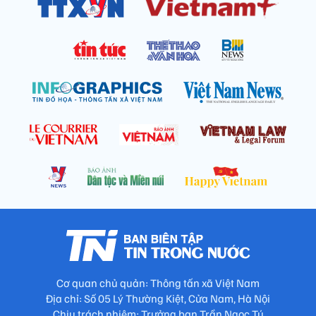
Cơ quan chủ quản: Thông tấn xã Việt Nam
Địa chỉ: Số 05 Lý Thường Kiệt, Cửa Nam, Hà Nội
Chịu trách nhiệm: Trưởng ban Trần Ngọc Tú