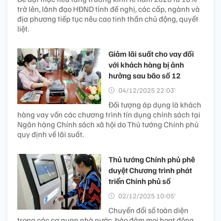
trở lên, lãnh đạo HĐND tỉnh đề nghị, các cấp, ngành và
địa phương tiếp tục nêu cao tinh thần chủ động, quyết
liệt.
Giảm lãi suất cho vay đối
với khách hàng bị ảnh
hưởng sau bão số 12
04/12/2025 22:03’
Đối tượng áp dụng là khách
hàng vay vốn các chương trình tín dụng chính sách tại
Ngân hàng Chính sách xã hội do Thủ tướng Chính phủ
quy định về lãi suất.
Thủ tướng Chính phủ phê
duyệt Chương trình phát
triển Chính phủ số
02/12/2025 10:05’
Chuyển đổi số toàn diện
trong các cơ quan nhà nước, bảo đảm mọi hoạt động