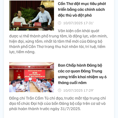
Cần Thơ đặt mục tiêu phát
triển bằng các chính sách
đặc thù và đột phá
10/07/2025 17:31’
Văn kiện cần khái quát
được vị thế thành phố trung tâm, là động lực, văn minh,
hiện đại, xứng tầm; nhất là tâm thế mới của Đảng bộ
thành phố Cần Thơ trong thu hút nhân tài, trí tuệ, tiềm
lực, tiềm năng.
Ban Chấp hành Đảng bộ
các cơ quan Đảng Trung
ương triển khai nhiệm vụ 6
tháng cuối năm
10/07/2025 17:29’
Đồng chí Trần Cẩm Tú chỉ đạo, trước mắt tập trung chỉ
đạo tổ chức Đại hội của bốn Đảng bộ cấp trên cơ sở và
phải hoàn thành trước ngày 31/7/2025.