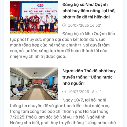
Đảng bộ xã Như Quỳnh
phát huy tiềm năng, lợi thế,
phát triển đô thị hiện đại
10/07/2025 16:52’
Đảng bộ xã Như Quỳnh tiếp
tục phát huy sức mạnh đại đoàn kết toàn dân, sức
mạnh tổng hợp của hệ thống chính trị với quyết tâm
cao, nỗ lực lớn, sáng tạo hơn để hoàn thành tốt các
nhiệm vụ chính trị được giao.
Người dân Thủ đô phát huy
truyền thống “Uống nước
nhớ nguồn”
10/07/2025 16:41’
Ngày 10/7, tại hội nghị
thông tin chuyên đề và giao ban triển khai nhiệm vụ
trọng tâm công tác báo chí thành phố Hà Nội tháng
7/2025, Phó Giám đốc Sở Nội vụ Hà Nội Ngô Minh
Hoàng cho biết, phát huy truyền thống “Uống nước nhớ