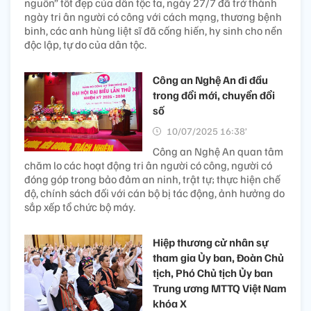
nguồn” tốt đẹp của dân tộc ta, ngày 27/7 đã trở thành
ngày tri ân người có công với cách mạng, thương bệnh
binh, các anh hùng liệt sĩ đã cống hiến, hy sinh cho nền
độc lập, tự do của dân tộc.
Công an Nghệ An đi đầu
trong đổi mới, chuyển đổi
số
10/07/2025 16:38’
Công an Nghệ An quan tâm
chăm lo các hoạt động tri ân người có công, người có
đóng góp trong bảo đảm an ninh, trật tự; thực hiện chế
độ, chính sách đối với cán bộ bị tác động, ảnh hưởng do
sắp xếp tổ chức bộ máy.
Hiệp thương cử nhân sự
tham gia Ủy ban, Đoàn Chủ
tịch, Phó Chủ tịch Ủy ban
Trung ương MTTQ Việt Nam
khóa X