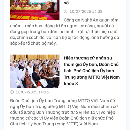
số
10/07/2025 16:38’
Công an Nghệ An quan tâm
chăm lo các hoạt động tri ân người có công, người có
đóng góp trong bảo đảm an ninh, trật tự; thực hiện chế
độ, chính sách đối với cán bộ bị tác động, ảnh hưởng do
sắp xếp tổ chức bộ máy.
Hiệp thương cử nhân sự
tham gia Ủy ban, Đoàn Chủ
tịch, Phó Chủ tịch Ủy ban
Trung ương MTTQ Việt Nam
khóa X
10/07/2025 14:16’
Đoàn Chủ tịch Ủy ban Trung ương MTTQ Việt Nam đề
nghị Ủy ban Trung ương MTTQ Việt Nam điều chỉnh cơ
cấu số lượng Ban Thường trực từ 6 vị lên 11 vị và hiệp
thương cử các vị Ủy viên Đoàn Chủ tịch giữ chức Phó
Chủ tịch Ủy ban Trung ương MTTQ Việt Nam.