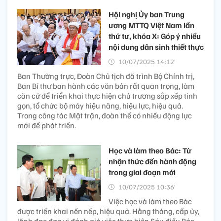
Hội nghị Ủy ban Trung
ương MTTQ Việt Nam lần
thứ tư, khóa X: Góp ý nhiều
nội dung dân sinh thiết thực
10/07/2025 14:12’
Ban Thường trực, Đoàn Chủ tịch đã trình Bộ Chính trị,
Ban Bí thư ban hành các văn bản rất quan trọng, làm
căn cứ để triển khai thực hiện chủ trương sắp xếp tinh
gọn, tổ chức bộ máy hiệu năng, hiệu lực, hiệu quả.
Trong công tác Mặt trận, đoàn thể có nhiều động lực
mới để phát triển.
Học và làm theo Bác: Từ
nhận thức đến hành động
trong giai đoạn mới
10/07/2025 10:36’
Việc học và làm theo Bác
được triển khai nền nếp, hiệu quả. Hằng tháng, cấp ủy,