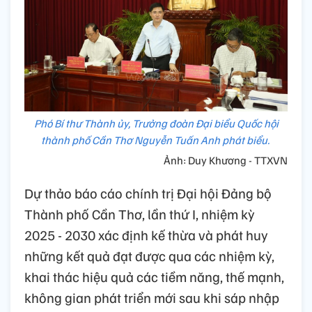
Phó Bí thư Thành ủy, Trưởng đoàn Đại biểu Quốc hội
thành phố Cần Thơ Nguyễn Tuấn Anh phát biểu.
Ảnh: Duy Khương - TTXVN
Dự thảo báo cáo chính trị Đại hội Đảng bộ
Thành phố Cần Thơ, lần thứ I, nhiệm kỳ
2025 - 2030 xác định kế thừa và phát huy
những kết quả đạt được qua các nhiệm kỳ,
khai thác hiệu quả các tiềm năng, thế mạnh,
không gian phát triển mới sau khi sáp nhập