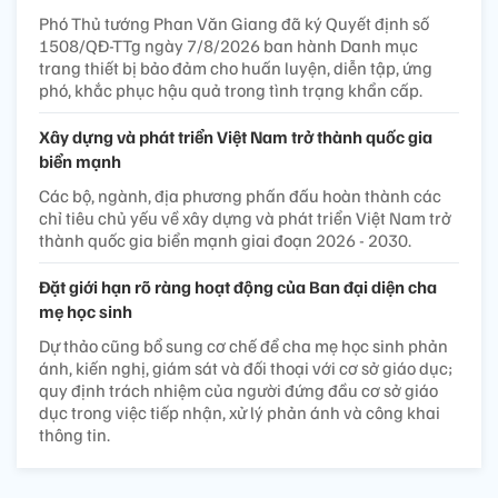
Phó Thủ tướng Phan Văn Giang đã ký Quyết định số
1508/QĐ-TTg ngày 7/8/2026 ban hành Danh mục
trang thiết bị bảo đảm cho huấn luyện, diễn tập, ứng
phó, khắc phục hậu quả trong tình trạng khẩn cấp.
Xây dựng và phát triển Việt Nam trở thành quốc gia
biển mạnh
Các bộ, ngành, địa phương phấn đấu hoàn thành các
chỉ tiêu chủ yếu về xây dựng và phát triển Việt Nam trở
thành quốc gia biển mạnh giai đoạn 2026 - 2030.
Đặt giới hạn rõ ràng hoạt động của Ban đại diện cha
mẹ học sinh
Dự thảo cũng bổ sung cơ chế để cha mẹ học sinh phản
ánh, kiến nghị, giám sát và đối thoại với cơ sở giáo dục;
quy định trách nhiệm của người đứng đầu cơ sở giáo
dục trong việc tiếp nhận, xử lý phản ánh và công khai
thông tin.