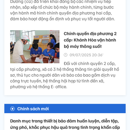
Dương (cũ) đã triển khai đồng bộ các nhiệm vụ tiếp
nhận, sắp xếp tổ chức bộ máy hành chính, từng bước
vận hành mô hình chính quyền địa phương hai cấp,
đảm bảo hoạt động ổn định và phục vụ tốt người dân.
Chính quyền địa phương 2
cấp: Khánh Hòa vận hành
bộ máy thông suốt
09/07/2025 20:36’
Đối với chính quyền 2 cấp,
tại cấp phường, xã có 3 hệ thống thông tin giải quyết hồ
sơ, thủ tục cho người dân và báo cáo bao gồm dịch vụ
công trực tuyến, hệ thống hội họp từ tỉnh đến xã,
phường và hệ thống E- office.
Chính sách mới
Danh mục trang thiết bị bảo đảm huấn luyện, diễn tập,
ứng phó, khắc phục hậu quả trong tình trạng khẩn cấp