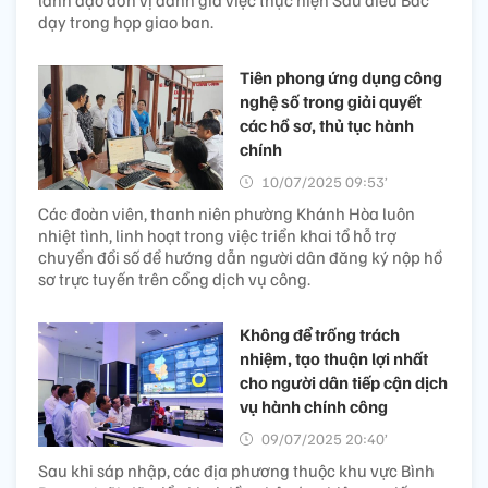
lãnh đạo đơn vị đánh giá việc thực hiện Sáu điều Bác
dạy trong họp giao ban.
Tiên phong ứng dụng công
nghệ số trong giải quyết
các hồ sơ, thủ tục hành
chính ​
10/07/2025 09:53’
Các đoàn viên, thanh niên phường Khánh Hòa luôn
nhiệt tình, linh hoạt trong việc triển khai tổ hỗ trợ
chuyển đổi số để hướng dẫn người dân đăng ký nộp hồ
sơ trực tuyến trên cổng dịch vụ công.
Không để trống trách
nhiệm, tạo thuận lợi nhất
cho người dân tiếp cận dịch
vụ hành chính công
09/07/2025 20:40’
Sau khi sáp nhập, các địa phương thuộc khu vực Bình