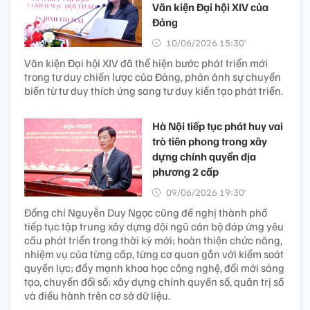
Văn kiện Đại hội XIV của
Đảng
10/06/2026 15:30’
Văn kiện Đại hội XIV đã thể hiện bước phát triển mới
trong tư duy chiến lược của Đảng, phản ánh sự chuyển
biến từ tư duy thích ứng sang tư duy kiến tạo phát triển.
Hà Nội tiếp tục phát huy vai
trò tiên phong trong xây
dựng chính quyền địa
phương 2 cấp
09/06/2026 19:30’
Đồng chí Nguyễn Duy Ngọc cũng đề nghị thành phố
tiếp tục tập trung xây dựng đội ngũ cán bộ đáp ứng yêu
cầu phát triển trong thời kỳ mới; hoàn thiện chức năng,
nhiệm vụ của từng cấp, từng cơ quan gắn với kiểm soát
quyền lực; đẩy mạnh khoa học công nghệ, đổi mới sáng
tạo, chuyển đổi số; xây dựng chính quyền số, quản trị số
và điều hành trên cơ sở dữ liệu.