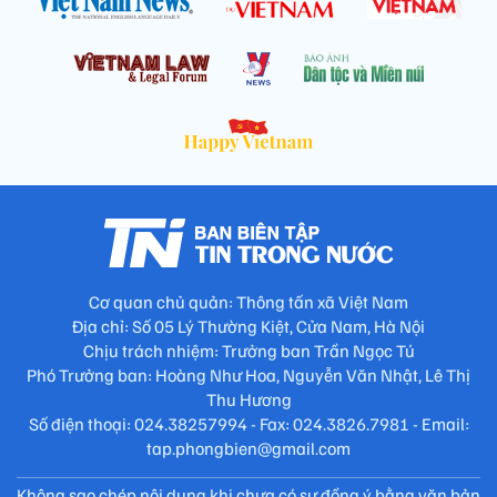
Cơ quan chủ quản: Thông tấn xã Việt Nam
Địa chỉ: Số 05 Lý Thường Kiệt, Cửa Nam, Hà Nội
Chịu trách nhiệm: Trưởng ban Trần Ngọc Tú
Phó Trưởng ban: Hoàng Như Hoa, Nguyễn Văn Nhật, Lê Thị
Thu Hương
Số điện thoại: 024.38257994 - Fax: 024.3826.7981 - Email:
tap.phongbien@gmail.com
Không sao chép nội dung khi chưa có sự đồng ý bằng văn bản