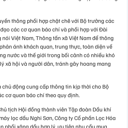
uyền thông phối hợp chặt chẽ với Bộ trưởng các
 đạo các cơ quan báo chí và phối hợp với Đài
g nói Việt Nam, Thông tấn xã Việt Nam để thông
 phản ánh khách quan, trung thực, toàn diện về
ong nước và thế giới trong bối cảnh có nhiều khó
 lý xã hội và người dân, tránh gây hoang mang
 chủ động cung cấp thông tin kịp thời cho Bộ
ác cơ quan báo chí theo quy định.
hủ tịch Hội đồng thành viên Tập đoàn Dầu khí
máy lọc dầu Nghi Sơn, Công ty Cổ phần Lọc Hóa
 phối xăng dầu hợp lý, ưu tiên nhu cầu mua