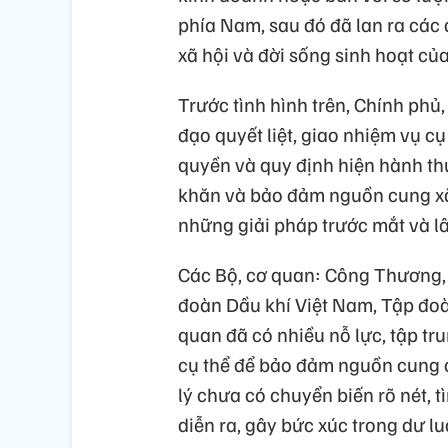
phía Nam, sau đó đã lan ra các
xã hội và đời sống sinh hoạt củ
Trước tình hình trên, Chính phủ
đạo quyết liệt, giao nhiệm vụ c
quyền và quy định hiện hành thự
khăn và bảo đảm nguồn cung xă
những giải pháp trước mắt và lâ
Các Bộ, cơ quan: Công Thương,
đoàn Dầu khí Việt Nam, Tập đoà
quan đã có nhiều nỗ lực, tập tru
cụ thể để bảo đảm nguồn cung c
lý chưa có chuyển biến rõ nét, t
diễn ra, gây bức xúc trong dư l