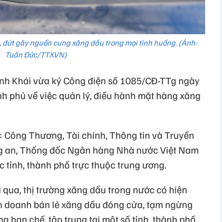
, đứt gãy nguồn cung xăng dầu trong mọi tình huống. (Ảnh:
Tuấn Đức/TTXVN)
nh Khái vừa ký Công điện số 1085/CĐ-TTg ngày
 phủ về việc quản lý, điều hành mặt hàng xăng
: Công Thương, Tài chính, Thông tin và Truyền
ng an, Thống đốc Ngân hàng Nhà nước Việt Nam
 tỉnh, thành phố trực thuộc trung ương.
 qua, thị trường xăng dầu trong nước có hiện
h doanh bán lẻ xăng dầu đóng cửa, tạm ngừng
g hạn chế, tập trung tại một số tỉnh, thành phố