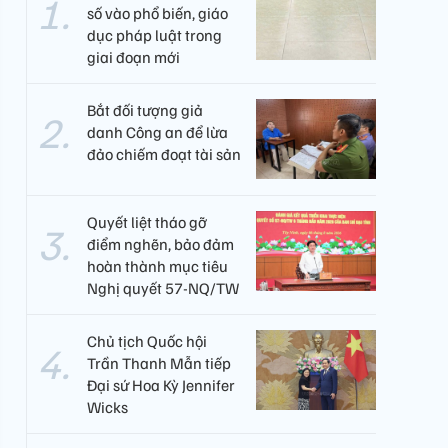
số vào phổ biến, giáo
dục pháp luật trong
giai đoạn mới
Bắt đối tượng giả
danh Công an để lừa
đảo chiếm đoạt tài sản
Quyết liệt tháo gỡ
điểm nghẽn, bảo đảm
hoàn thành mục tiêu
Nghị quyết 57-NQ/TW
Chủ tịch Quốc hội
Trần Thanh Mẫn tiếp
Đại sứ Hoa Kỳ Jennifer
Wicks