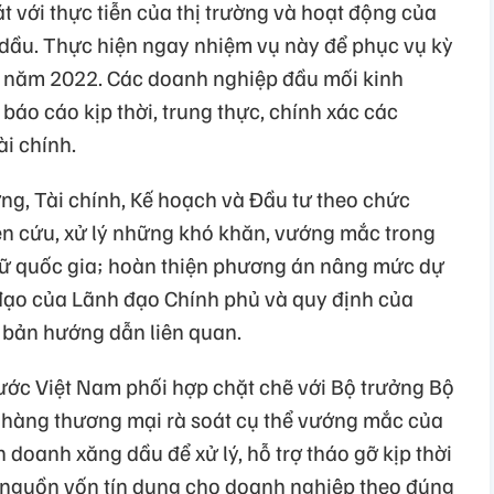
t với thực tiễn của thị trường và hoạt động của
dầu. Thực hiện ngay nhiệm vụ này để phục vụ kỳ
1 năm 2022. Các doanh nghiệp đầu mối kinh
áo cáo kịp thời, trung thực, chính xác các
ài chính.
ng, Tài chính, Kế hoạch và Đầu tư theo chức
n cứu, xử lý những khó khăn, vướng mắc trong
rữ quốc gia; hoàn thiện phương án nâng mức dự
 đạo của Lãnh đạo Chính phủ và quy định của
n bản hướng dẫn liên quan.
ớc Việt Nam phối hợp chặt chẽ với Bộ trưởng Bộ
hàng thương mại rà soát cụ thể vướng mắc của
doanh xăng dầu để xử lý, hỗ trợ tháo gỡ kịp thời
m nguồn vốn tín dụng cho doanh nghiệp theo đúng