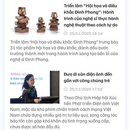
Triển lãm “Hội họa và điêu
khắc Đinh Phong”: Hành
trình của nghệ sĩ thực hành
nghệ thuật theo cách tự do
25/11/2025 18:14’
Triển lãm “Hội họa và điêu khắc Đinh Phong” trưng bày
31 tác phẩm hội họa và điêu khắc, đánh dấu bước
trưởng thành mới trong hành trình sáng tạo bền bỉ của
nghệ sĩ Đinh Phong.
Đưa di sản điện ảnh đến
gần với công chúng trẻ
25/11/2025 17:02’
Theo Chủ tịch Hiệp hội Xúc
tiến Phát triển Điện ảnh Việt
Nam, mặc dù kho phim chiến tranh cách mạng Việt
Nam chứa đựng nhiều giá trị tư liệu quý, song công tác
bảo tồn còn gặp khó khăn do tình trạng xuống cấp,
chưa được số hóa đầy đủ.