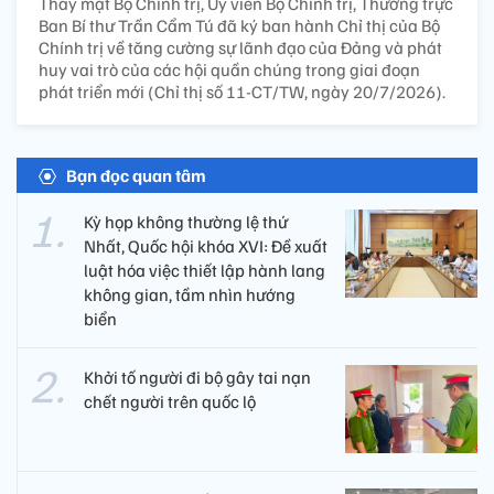
Thay mặt Bộ Chính trị, Ủy viên Bộ Chính trị, Thường trực
Ban Bí thư Trần Cẩm Tú đã ký ban hành Chỉ thị của Bộ
Chính trị về tăng cường sự lãnh đạo của Đảng và phát
huy vai trò của các hội quần chúng trong giai đoạn
phát triển mới (Chỉ thị số 11-CT/TW, ngày 20/7/2026).
Bạn đọc quan tâm
Kỳ họp không thường lệ thứ
Nhất, Quốc hội khóa XVI: Đề xuất
luật hóa việc thiết lập hành lang
không gian, tầm nhìn hướng
biển
Khởi tố người đi bộ gây tai nạn
chết người trên quốc lộ