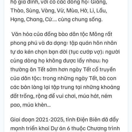
hộ gia đình, với có các dòng họ: Giàng,
Thào, Sùng, Vàng, Vừ, Mùa, Hờ, Li, Lầu,
Hạng, Chang, Cứ…. cùng chung sống.
Văn hóa của đồng bào dân tộc Mông rất
phong phú và đa dạng: tập quán hôn nhân
tự do kén chọn bạn đời (tục cướp vợ); người
cùng dòng họ không được lấy nhau; họ
thường ăn Tết sớm hơn ngày Tết cổ truyền
của dân tộc; trong những ngày Tết, bà con
các bản làng lại tập trung tại những khoảng
đất trống, rộng để vui chơi, múa hát, ném
pao, múa khèn...
Giai đoạn 2021-2025, tỉnh Điện Biên đã đẩy
mạnh triển khai Dự án 6 thuộc Chương trình