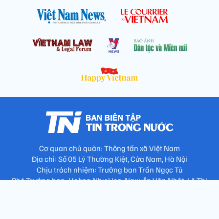
Cơ quan chủ quản: Thông tấn xã Việt Nam
Địa chỉ: Số 05 Lý Thường Kiệt, Cửa Nam, Hà Nội
Chịu trách nhiệm: Trưởng ban Trần Ngọc Tú
Phó Trưởng ban: Hoàng Như Hoa, Nguyễn Văn Nhật, Lê Thị
Thu Hương
Số điện thoại: 024.38257994 - Fax: 024.3826.7981 - Email:
tap.phongbien@gmail.com