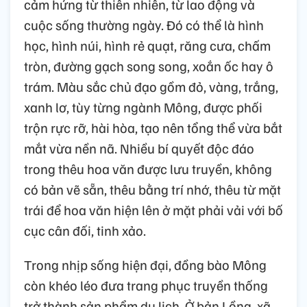
cảm hứng từ thiên nhiên, từ lao động và
cuộc sống thường ngày. Đó có thể là hình
học, hình núi, hình rẻ quạt, răng cưa, chấm
tròn, đường gạch song song, xoắn ốc hay ô
trám. Màu sắc chủ đạo gồm đỏ, vàng, trắng,
xanh lơ, tùy từng ngành Mông, được phối
trộn rực rỡ, hài hòa, tạo nên tổng thể vừa bắt
mắt vừa nền nã. Nhiều bí quyết độc đáo
trong thêu hoa văn được lưu truyền, không
có bản vẽ sẵn, thêu bằng trí nhớ, thêu từ mặt
trái để hoa văn hiện lên ở mặt phải vải với bố
cục cân đối, tinh xảo.
Trong nhịp sống hiện đại, đồng bào Mông
còn khéo léo đưa trang phục truyền thống
trở thành sản phẩm du lịch. Ở bản Lồng, xã