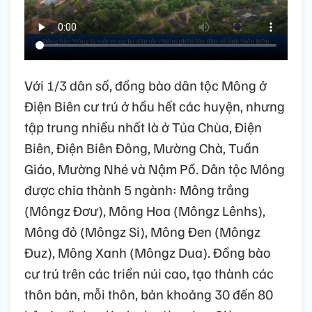
Với 1/3 dân số, đồng bào dân tộc Mông ở
Điện Biên cư trú ở hầu hết các huyện, nhưng
tập trung nhiều nhất là ở Tủa Chùa, Điện
Biên, Điện Biên Đông, Mường Chà, Tuần
Giáo, Mường Nhé và Nậm Pồ. Dân tộc Mông
được chia thành 5 ngành: Mông trắng
(Môngz Đơư), Mông Hoa (Môngz Lênhs),
Mông đỏ (Môngz Si), Mông Đen (Môngz
Đuz), Mông Xanh (Môngz Dua). Đồng bào
cư trú trên các triền núi cao, tạo thành các
thôn bản, mỗi thôn, bản khoảng 30 đến 80