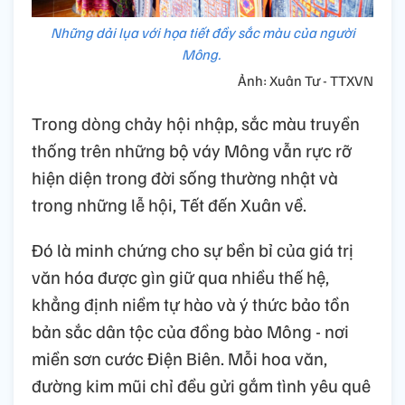
Những dải lụa với họa tiết đầy sắc màu của người
Mông.
Ảnh: Xuân Tư - TTXVN
Trong dòng chảy hội nhập, sắc màu truyền
thống trên những bộ váy Mông vẫn rực rỡ
hiện diện trong đời sống thường nhật và
trong những lễ hội, Tết đến Xuân về.
Đó là minh chứng cho sự bền bỉ của giá trị
văn hóa được gìn giữ qua nhiều thế hệ,
khẳng định niềm tự hào và ý thức bảo tồn
bản sắc dân tộc của đồng bào Mông - nơi
miền sơn cước Điện Biên. Mỗi hoa văn,
đường kim mũi chỉ đều gửi gắm tình yêu quê