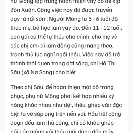
nữ Mông tập trung hoàn thiện váy áo để kịp
đón Xuân. Công việc này đã được truyền
dạy từ rất sớm. Người Mông từ 5 - 6 tuổi đã
theo mẹ, bà học làm váy áo. Đến 11 - 12 tuổi,
con gái có thể tự thêu cho mình, cho mẹ và
các chị em; đi làm đồng cũng mang theo,
tranh thủ lúc nghỉ ngồi thêu. Việc này đã trở
thành thói quen trong đời sống, chị Hồ Thị
Sầu (xã Na Sang) cho biết
Theo chị Sầu, để hoàn thiện một bộ trang
phục, phụ nữ Mông phải kết hợp nhiều kỹ
năng khác nhau như dệt, thêu, ghép vải; đặc
biệt là vẽ sáp ong trên nền vải. Hầu hết công
đoạn đều làm thủ công, chỉ có khâu ghép
nối các mảnh vải thêu mới dùng đến máy