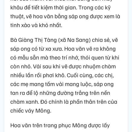
khâu để tiết kiệm thời gian. Trong các kỹ
thuật, vẽ hoa văn bằng sáp ong được xem là
tinh xảo và khó nhất.
Bà Giàng Thị Tàng (xã Na Sang) chia sẻ, vẽ
sáp ong có từ xa xưa. Hoa văn vẽ ra không
có mẫu sẵn mà theo trí nhớ, thói quen từ khi
còn nhỏ. Vải sau khi vẽ được nhuộm chàm
nhiều lần rồi phơi khô. Cuối cùng, các chị,
các mẹ mang tấm vải mang luộc, sáp ong
tan ra để lộ những đường trắng trên nền
chàm xanh. Đó chính là phần thân trên của
chiếc váy Mông.
Hoa văn trên trang phục Mông được lấy