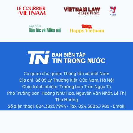
Cơ quan chủ quản: Thông tấn xã Việt Nam
Địa chỉ: Số 05 Lý Thường Kiệt, Cửa Nam, Hà Nội
Chịu trách nhiệm: Trưởng ban Trần Ngọc Tú
Phó Trưởng ban: Hoàng Như Hoa, Nguyễn Văn Nhật, Lê Thị
Thu Hương
Số điện thoại: 024.38257994 - Fax: 024.3826.7981 - Email:
tap.phongbien@gmail.com