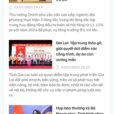
03/07/2025 19:19’
Thủ tướng Chính phủ yêu cầu các cấp, ngành, địa
phương thực hiện 3 tăng tốc, trong đó tăng tốc tập
trung huy động tổng đầu tư toàn xã hội tăng từ 11-12%
so với năm 2024 để phục vụ tăng trưởng 8% trở lên.
Gia Lai: Tập trung tháo gỡ,
giải quyết dứt điểm các
công trình, dự án còn
vướng mắc
03/07/2025 18:33’
Tỉnh Gia Lai luôn có quan điểm tập trung phát triển Gia
Lai đột phá nhanh, bền vững, trên cơ sở phát huy hết
tiềm năng, lợi thế; đảm bảo ổn định, nhất là các vấn đề
về nội bộ, không để các vụ việc vi phạm pháp luật xảy
ra.
Họp báo thường kỳ Bộ
Ngoại giao: Tình hình cộng