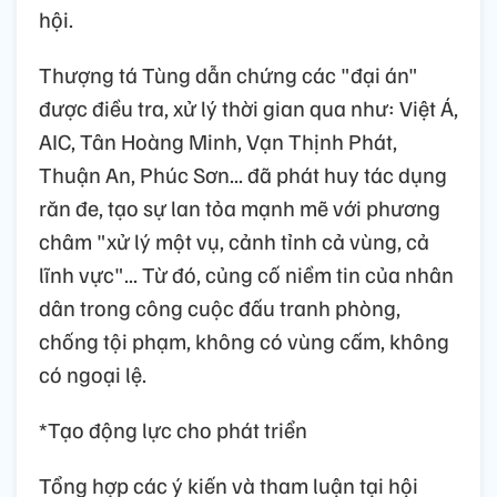
hội.
Thượng tá Tùng dẫn chứng các "đại án"
được điều tra, xử lý thời gian qua như: Việt Á,
AIC, Tân Hoàng Minh, Vạn Thịnh Phát,
Thuận An, Phúc Sơn... đã phát huy tác dụng
răn đe, tạo sự lan tỏa mạnh mẽ với phương
châm "xử lý một vụ, cảnh tỉnh cả vùng, cả
lĩnh vực"... Từ đó, củng cố niềm tin của nhân
dân trong công cuộc đấu tranh phòng,
chống tội phạm, không có vùng cấm, không
có ngoại lệ.
*Tạo động lực cho phát triển
Tổng hợp các ý kiến và tham luận tại hội