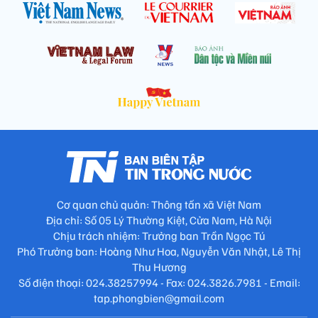
Cơ quan chủ quản: Thông tấn xã Việt Nam
Địa chỉ: Số 05 Lý Thường Kiệt, Cửa Nam, Hà Nội
Chịu trách nhiệm: Trưởng ban Trần Ngọc Tú
Phó Trưởng ban: Hoàng Như Hoa, Nguyễn Văn Nhật, Lê Thị
Thu Hương
Số điện thoại: 024.38257994 - Fax: 024.3826.7981 - Email:
tap.phongbien@gmail.com