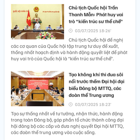
Chủ tịch Quốc hội Trần
Thanh Mẫn: Phát huy vai
trò “kiến trúc sư thể chế”
03/07/2025 18:26’
Chủ tịch Quốc hội đề nghị
các cơ quan của Quốc hội tập trung tư duy đề xuất,
thống nhất hoạch định và hành động quyết liệt để phát
huy vai trò của Quốc hội là “kiến trúc sư thể chế”.
Tạo không khí thi đua sôi
nổi trước thềm Đại hội đại
biểu Đảng bộ MTTQ, các
đoàn thể Trung ương
03/07/2025 18:23’
Tạo sự thống nhất về tư tưởng, nhận thức, hành động
trong toàn Đảng bộ, góp phần tổ chức thành công đại
hội đảng bộ các cấp và đưa nghị quyết Đại hội MTTQ,
các đoàn thể trung ương vào cuộc sống.