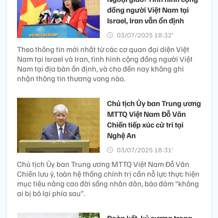
đồng người Việt Nam tại
Israel, Iran vẫn ổn định
03/07/2025 18:32’
Theo thông tin mới nhất từ các cơ quan đại diện Việt
Nam tại Israel và Iran, tình hình cộng đồng người Việt
Nam tại địa bàn ổn định, và cho đến nay không ghi
nhận thông tin thương vong nào.
Chủ tịch Ủy ban Trung ương
MTTQ Việt Nam Đỗ Văn
Chiến tiếp xúc cử tri tại
Nghệ An
03/07/2025 18:31’
Chủ tịch Ủy ban Trung ương MTTQ Việt Nam Đỗ Văn
Chiến lưu ý, toàn hệ thống chính trị cần nỗ lực thực hiện
mục tiêu nâng cao đời sống nhân dân, bảo đảm “không
ai bị bỏ lại phía sau”.
Đoàn kết, kỷ cương trong