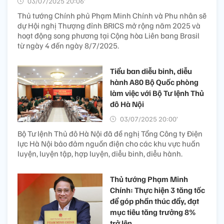
03/07/2025 20:06’
Thủ tướng Chính phủ Phạm Minh Chính và Phu nhân sẽ
dự Hội nghị Thượng đỉnh BRICS mở rộng năm 2025 và
hoạt động song phương tại Cộng hòa Liên bang Brasil
từ ngày 4 đến ngày 8/7/2025.
Tiểu ban diễu binh, diễu
hành A80 Bộ Quốc phòng
làm việc với Bộ Tư lệnh Thủ
đô Hà Nội
03/07/2025 20:00’
Bộ Tư lệnh Thủ đô Hà Nội đã đề nghị Tổng Công ty Điện
lực Hà Nội bảo đảm nguồn điện cho các khu vực huấn
luyện, luyện tập, hợp luyện, diễu binh, diễu hành.
Thủ tướng Phạm Minh
Chính: Thực hiện 3 tăng tốc
để góp phần thúc đẩy, đạt
mục tiêu tăng trưởng 8%
trở lên