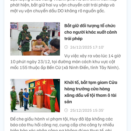
phát hiện, bắt giữ hai vụ vận chuyển cát trái phép và
một vụ vận chuyển dầu DO không rõ nguồn gốc.
Bắt giữ đối tượng tổ chức
cho người khác xuất cảnh
trái phép
26/12/2025 17:10’
Vụ việc xảy ra vào lúc 14 giờ
10 phút ngày 23/12, tại đường mòn cách khu vực cột
mốc 155 thuộc ấp Bến Cừ (xã Ninh Điền, tỉnh Tây Ninh).
Khởi tố, bắt tạm giam Cửa
hàng trưởng cửa hàng
xăng dầu về tội tham ô tài
sản
25/12/2025 15:35’
Để che giấu hành vi phạm tội, Huy đã lập khống các
báo cáo thu hồi công nợ, cung cấp cho công ty nhiều
biên bản xác nhận công nợ không đúng thực tế, ghi