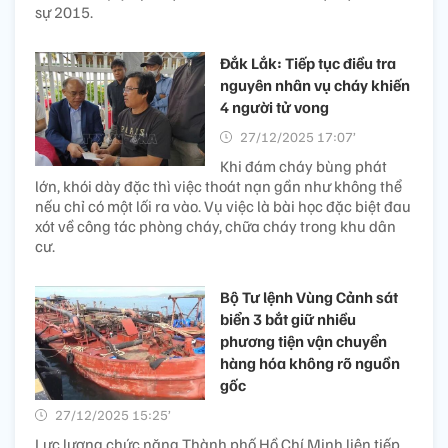
sự 2015.
Đắk Lắk: Tiếp tục điều tra
nguyên nhân vụ cháy khiến
4 người tử vong​
27/12/2025 17:07’
Khi đám cháy bùng phát
lớn, khói dày đặc thì việc thoát nạn gần như không thể
nếu chỉ có một lối ra vào. Vụ việc là bài học đặc biệt đau
xót về công tác phòng cháy, chữa cháy trong khu dân
cư.
Bộ Tư lệnh Vùng Cảnh sát
biển 3 bắt giữ nhiều
phương tiện vận chuyển
hàng hóa không rõ nguồn
gốc
27/12/2025 15:25’
Lực lượng chức năng Thành phố Hồ Chí Minh liên tiếp