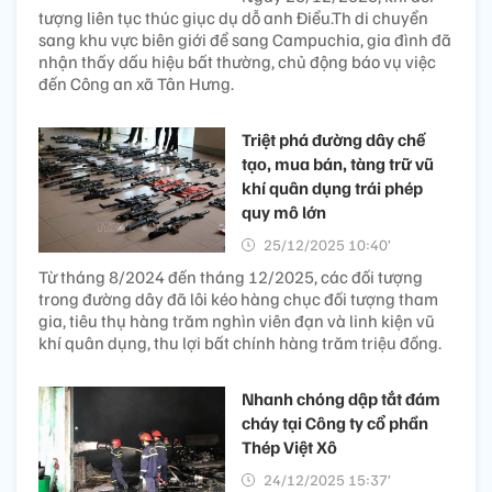
tượng liên tục thúc giục dụ dỗ anh Điểu.Th di chuyển
sang khu vực biên giới để sang Campuchia, gia đình đã
nhận thấy dấu hiệu bất thường, chủ động báo vụ việc
đến Công an xã Tân Hưng.
Triệt phá đường dây chế
tạo, mua bán, tàng trữ vũ
khí quân dụng trái phép
quy mô lớn
25/12/2025 10:40’
Từ tháng 8/2024 đến tháng 12/2025, các đối tượng
trong đường dây đã lôi kéo hàng chục đối tượng tham
gia, tiêu thụ hàng trăm nghìn viên đạn và linh kiện vũ
khí quân dụng, thu lợi bất chính hàng trăm triệu đồng.
Nhanh chóng dập tắt đám
cháy tại Công ty cổ phần
Thép Việt Xô
24/12/2025 15:37’