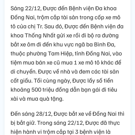
Sáng 22/12, Được đến Bệnh viện Đa khoa
Đồng Nai, trộm cắp tài sản trong cốp xe mô
tô của chị Tr. Sau đó, Được đến Bệnh viện đa
khoa Thống Nhất gửi xe rồi đi bộ ra đường
bắt xe ôm đi đến khu vực ngã ba Bình Đa,
thuộc phường Tam Hiệp, tỉnh Đồng Nai, vào
tiệm mua bán xe cũ mua 1 xe mô tô khác để
di chuyển. Được về nhà và đem các tài sản
cất giấu. Tối cùng ngày, Được lấy số tiền
khoảng 500 triệu đồng dẫn bạn gái đi tiêu
xài và mua quà tặng.
Đến sáng 28/12, Được bắt xe về Đồng Nai thì
bị bắt giữ. Trong sáng 22/12, Được đã thực
hiện hành vi trộm cắp tại 3 bệnh viện là