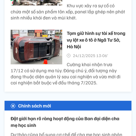
Khu vực xảy ra sự cố có
chứa một số sản phẩm tôn xốp, panel lắp ghép nên phát
sinh nhiều khói đen và mùi khét.
Tạm giữ hình sự tài xế trong
vụ lật xe ô tô ở Ngã Tư Sở,
Hà Nội
24/12/2025 13:06’
Cường khai nhận trưa
17/12 có sử dụng ma túy. Đáng chú ý, đối tượng này
đang thuộc diện quản lý sau cai nghiện và vừa mới đi
cai nghiện bắt buộc về đầu tháng 7/2025.
Chính sách mới
Đặt giới hạn rõ ràng hoạt động của Ban đại diện cha
mẹ học sinh
Dự thảo cũng bổ sung cơ chế để cha mẹ học sinh phản