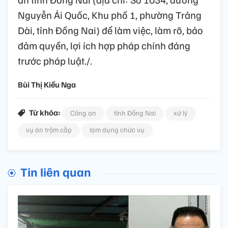
Nguyễn Ái Quốc, Khu phố 1, phường Trảng
Dài, tỉnh Đồng Nai) để làm việc, làm rõ, bảo
đảm quyền, lợi ích hợp pháp chính đáng
trước pháp luật./.
Bùi Thị Kiều Nga
Từ khóa:
Công an
tỉnh Đồng Nai
xử lý
vụ án trộm cắp
lạm dụng chức vụ
Tin liên quan