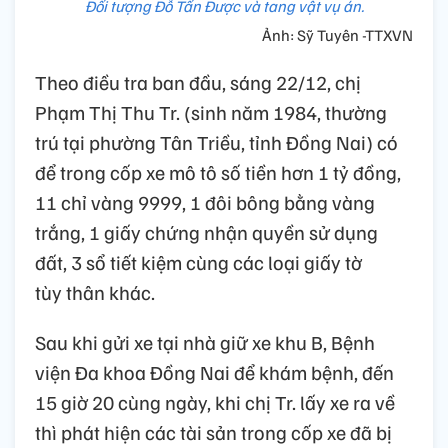
Đối tượng Đỗ Tấn Được và tang vật vụ án.
Ảnh: Sỹ Tuyên -TTXVN
Theo điều tra ban đầu, sáng 22/12, chị
Phạm Thị Thu Tr. (sinh năm 1984, thường
trú tại phường Tân Triều, tỉnh Đồng Nai) có
để trong cốp xe mô tô số tiền hơn 1 tỷ đồng,
11 chỉ vàng 9999, 1 đôi bông bằng vàng
trắng, 1 giấy chứng nhận quyền sử dụng
đất, 3 sổ tiết kiệm cùng các loại giấy tờ
tùy thân khác.
Sau khi gửi xe tại nhà giữ xe khu B, Bệnh
viện Đa khoa Đồng Nai để khám bệnh, đến
15 giờ 20 cùng ngày, khi chị Tr. lấy xe ra về
thì phát hiện các tài sản trong cốp xe đã bị