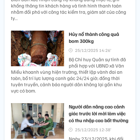
khống thông tin khách hàng và tình hình thanh toán
nhằm đối phó với công tác kiểm tra, giám sát của công
ty…
Hủy nổ thành công quả
bom 300kg
25/12/2025 14:26’
Bộ Chỉ huy Quân sự tỉnh đã
phối hợp với UBND xã Văn
Miếu khoanh vùng hiện trường, thiết lập vành đai an
toàn, bố trí lực lượng canh gác 24/24 giờ; đồng thời
tuyên truyền, cảnh báo người dân không lại gần khu
vực có bom.
Người dân nâng cao cảnh
giác trước lời mời làm việc
có thu nhập cao bất thường
25/12/2025 12:38’
Ngày 23/12/2025, khi đối