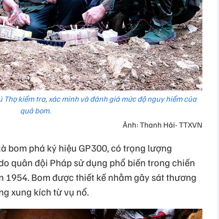
ú Thọ kiểm tra, xác minh và đánh giá mức độ nguy hiểm của
quả bom.
Ảnh: Thanh Hải- TTXVN
là bom phá ký hiệu GP300, có trọng lượng
do quân đội Pháp sử dụng phổ biến trong chiến
n 1954. Bom được thiết kế nhằm gây sát thương
g xung kích từ vụ nổ.