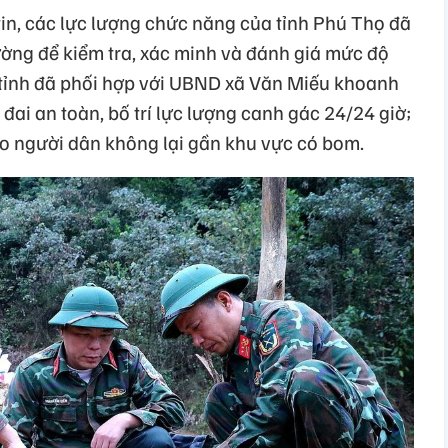
in, các lực lượng chức năng của tỉnh Phú Thọ đã
ường để kiểm tra, xác minh và đánh giá mức độ
 tỉnh đã phối hợp với UBND xã Văn Miếu khoanh
 đai an toàn, bố trí lực lượng canh gác 24/24 giờ;
áo người dân không lại gần khu vực có bom.