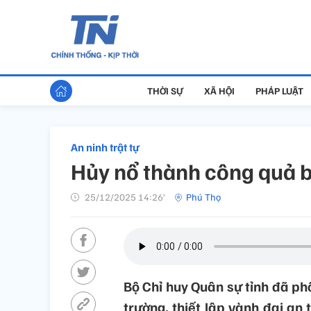
THỜI SỰ
XÃ HỘI
PHÁP LUẬT
An ninh trật tự
Hủy nổ thành công quả
25/12/2025 14:26’
Phú Thọ
Bộ Chỉ huy Quân sự tỉnh đã p
trường, thiết lập vành đai an 