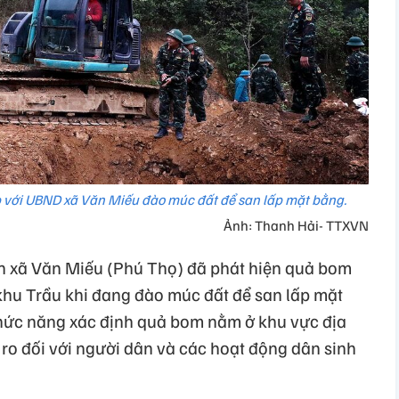
p với UBND xã Văn Miếu đào múc đất để san lấp mặt bằng.
Ảnh: Thanh Hải- TTXVN
n xã Văn Miếu (Phú Thọ) đã phát hiện quả bom
 khu Trầu khi đang đào múc đất để san lấp mặt
chức năng xác định quả bom nằm ở khu vực địa
i ro đối với người dân và các hoạt động dân sinh