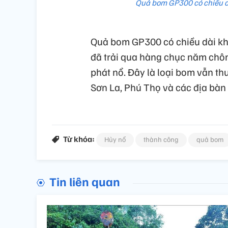
Quả bom GP300 có chiều d
Quả bom GP300 có chiều dài k
đã trải qua hàng chục năm chôn
phát nổ. Đây là loại bom vẫn th
Sơn La, Phú Thọ và các địa bàn 
Từ khóa:
Hủy nổ
thành công
quả bom
Tin liên quan