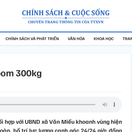
CHÍNH SÁCH VÀ PHÁT TRIỂN
VĂN HÓA
KHOA HỌC
TRAN
 bom 300kg
hối hợp với UBND xã Văn Miếu khoanh vùng hiện
toàn, bố trí lực lượng canh gác 24/24 giờ; đồng