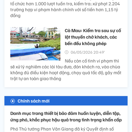
tổ chức hơn 1.000 lượt tuần tra, kiểm tra; xử phạt 2.204
trường hợp vi phạm hành chính với số tiền hơn 1,15 tỷ
đồng
Cà Mau: Kiểm tra sau sự cố
lật thuyền chở khách, các
bến đều không phép
06/05/2026 20:49’
Nếu còn cố tình vi phạm thì
sẽ xử lý nghiêm các lái tàu đưa, đón khách ra, vào chùa
không đủ điều kiện hoạt động, chạy quá tốc độ, gây mất
trật tự an toàn giao thông
Chính sách mới
Danh mục trang thiết bị bảo đảm huấn luyện, diễn tập,
ứng phó, khắc phục hậu quả trong tình trạng khẩn cấp
Phó Thủ tướng Phan Văn Giang đã ký Quyết định số