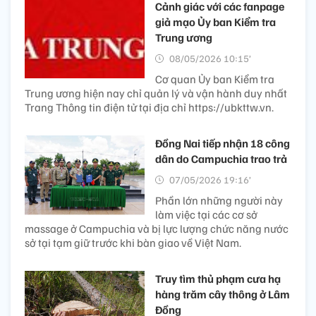
Cảnh giác với các fanpage
giả mạo Ủy ban Kiểm tra
Trung ương
08/05/2026 10:15’
Cơ quan Ủy ban Kiểm tra
Trung ương hiện nay chỉ quản lý và vận hành duy nhất
Trang Thông tin điện tử tại địa chỉ https://ubkttw.vn.
Đồng Nai tiếp nhận 18 công
dân do Campuchia trao trả
07/05/2026 19:16’
Phần lớn những người này
làm việc tại các cơ sở
massage ở Campuchia và bị lực lượng chức năng nước
sở tại tạm giữ trước khi bàn giao về Việt Nam.
Truy tìm thủ phạm cưa hạ
hàng trăm cây thông ở Lâm
Đồng