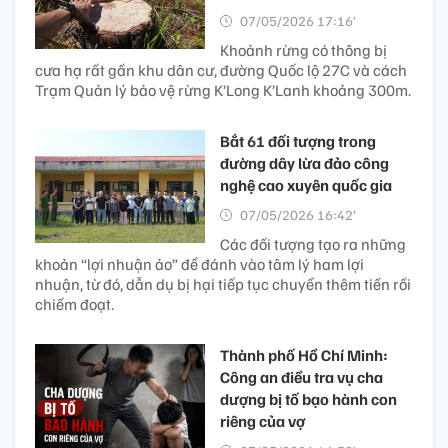
07/05/2026 17:16’
Khoảnh rừng có thông bị
cưa hạ rất gần khu dân cư, đường Quốc lộ 27C và cách
Trạm Quản lý bảo vệ rừng K’Long K’Lanh khoảng 300m.
Bắt 61 đối tượng trong
đường dây lừa đảo công
nghệ cao xuyên quốc gia
07/05/2026 16:42’
Các đối tượng tạo ra những
khoản “lợi nhuận ảo” để đánh vào tâm lý ham lợi
nhuận, từ đó, dẫn dụ bị hại tiếp tục chuyển thêm tiền rồi
chiếm đoạt.
Thành phố Hồ Chí Minh:
Công an điều tra vụ cha
dượng bị tố bạo hành con
riêng của vợ