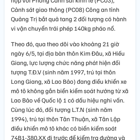
hợp với Phòng Cảnh sát kinh tế (PC03),
Cảnh sát giao thông (PC08) Công an tỉnh
Quảng Trị bắt quả tang 2 đối tượng có hành
vi vận chuyển trái phép 140kg pháo nổ.
Theo đó, qua theo dõi vào khoảng 21 giờ
ngày 6/5, tại địa bàn thôn Kim Đâu, xã Hiếu
Giang, lực lượng chức năng phát hiện đối
tượng T.Đ.V (sinh năm 1997, trú tại thôn
Long Giang, xã Lao Bảo) đang điều khiển xe
mô tô không gắn biển kiểm soát hướng từ xã
Lao Bảo về Quốc lộ 1 có dấu hiệu nghi vấn.
Cùng lúc đó, đối tượng L.T.N (sinh năm
1994), trú tại thôn Tân Thuận, xã Tân Lập
điều khiển mô tô khác có biển kiểm soát
74B1-380.XX đi trước để kiểm tra đường và