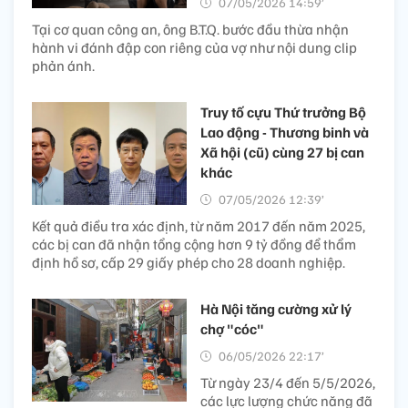
07/05/2026 14:59’
Tại cơ quan công an, ông B.T.Q. bước đầu thừa nhận
hành vi đánh đập con riêng của vợ như nội dung clip
phản ánh.
Truy tố cựu Thứ trưởng Bộ
Lao động - Thương binh và
Xã hội (cũ) cùng 27 bị can
khác
07/05/2026 12:39’
Kết quả điều tra xác định, từ năm 2017 đến năm 2025,
các bị can đã nhận tổng cộng hơn 9 tỷ đồng để thẩm
định hồ sơ, cấp 29 giấy phép cho 28 doanh nghiệp.
Hà Nội tăng cường xử lý
chợ "cóc"
06/05/2026 22:17’
Từ ngày 23/4 đến 5/5/2026,
các lực lượng chức năng đã