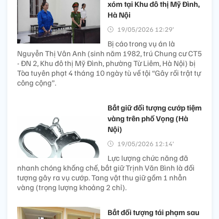
xóm tại Khu đô thị Mỹ Đình,
Hà Nội
19/05/2026 12:29’
Bị cáo trong vụ án là
Nguyễn Thị Vân Anh (sinh năm 1982, trú Chung cư CT5
- ĐN 2, Khu đô thị Mỹ Đình, phường Từ Liêm, Hà Nội) bị
Tòa tuyên phạt 4 tháng 10 ngày tù về tội “Gây rối trật tự
công cộng”.
Bắt giữ đối tượng cướp tiệm
vàng trên phố Vọng (Hà
Nội)
19/05/2026 12:14’
Lực lượng chức năng đã
nhanh chóng khống chế, bắt giữ Trịnh Văn Bình là đối
tượng gây ra vụ cướp. Tang vật thu giữ gồm 1 nhẫn
vàng (trọng lượng khoảng 2 chỉ).
Bắt đối tượng tái phạm sau