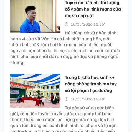
Tuyên án tử hình đối tượng
cố ý xâm hại tính mạng của
mẹ và chị ruột
18/05/2026 18:35’
Hội đồng xét xử nhận định,
hành vi của Vũ Văn Hà có tính chất hung hãn, mất
nhân tính, cố ý xâm hại tính mạng của nhiều người,
ngay cả nạn nhân lại là mẹ và chị ruột, nên cần có mức
hình phạt cao nhất để răn đe, giáo dục và phòng ngừa
chung.
Trang bị cho học sinh kỹ
năng phòng tránh ma túy
và tội phạm học đường
18/05/2026 16:48’
Tại các xã vùng cao biên
giới, công tác tuyên truyền, giáo dục pháp luật cho
thanh, thiếu niên được lực lượng chức năng đặc biệt
quan tâm trong bối cảnh tình hình tội phạm và tệ nạn
ma túy khu vực biên giới còn tiềm ẩn nhiều diễn biến