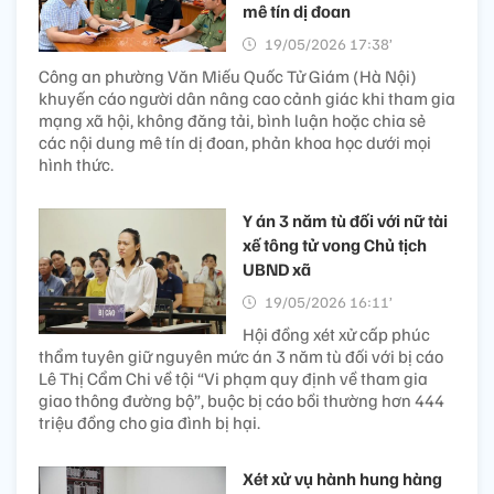
mê tín dị đoan
19/05/2026 17:38’
Công an phường Văn Miếu Quốc Tử Giám (Hà Nội)
khuyến cáo người dân nâng cao cảnh giác khi tham gia
mạng xã hội, không đăng tải, bình luận hoặc chia sẻ
các nội dung mê tín dị đoan, phản khoa học dưới mọi
hình thức.
Y án 3 năm tù đối với nữ tài
xế tông tử vong Chủ tịch
UBND xã
19/05/2026 16:11’
Hội đồng xét xử cấp phúc
thẩm tuyên giữ nguyên mức án 3 năm tù đối với bị cáo
Lê Thị Cẩm Chi về tội “Vi phạm quy định về tham gia
giao thông đường bộ”, buộc bị cáo bồi thường hơn 444
triệu đồng cho gia đình bị hại.
Xét xử vụ hành hung hàng