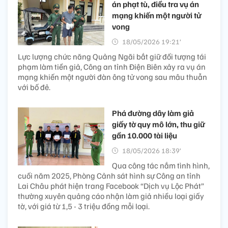
án phạt tù, điều tra vụ án
mạng khiến một người tử
vong
18/05/2026 19:21’
Lực lượng chức năng Quảng Ngãi bắt giữ đối tượng tái
phạm làm tiền giả, Công an tỉnh Điện Biên xảy ra vụ án
mạng khiến một người đàn ông tử vong sau mâu thuẫn
với bố đẻ.
Phá đường dây làm giả
giấy tờ quy mô lớn, thu giữ
gần 10.000 tài liệu
18/05/2026 18:39’
Qua công tác nắm tình hình,
cuối năm 2025, Phòng Cảnh sát hình sự Công an tỉnh
Lai Châu phát hiện trang Facebook “Dịch vụ Lộc Phát”
thường xuyên quảng cáo nhận làm giả nhiều loại giấy
tờ, với giá từ 1,5 - 3 triệu đồng mỗi loại.