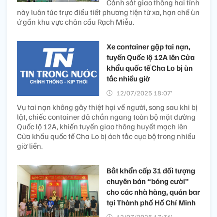
Cảnh sát giao thông hai tỉnh
này luôn túc trực điều tiết phương tiện từ xa, hạn chế ùn
ứ gần khu vực chân cầu Rạch Miễu.
Xe container gặp tai nạn,
tuyến Quốc lộ 12A lên Cửa
khẩu quốc tế Cha Lo bị ùn
tắc nhiều giờ
12/07/2025 18:07’
Vụ tai nạn không gây thiệt hại về người, song sau khi bị
lật, chiếc container đã chắn ngang toàn bộ mặt đường
Quốc lộ 12A, khiến tuyến giao thông huyết mạch lên
Cửa khẩu quốc tế Cha Lo bị ách tắc cục bộ trong nhiều
giờ liền.
Bắt khẩn cấp 31 đối tượng
chuyên bán “bóng cười”
cho các nhà hàng, quán bar
tại Thành phố Hồ Chí Minh
12/07/2025 17:36’