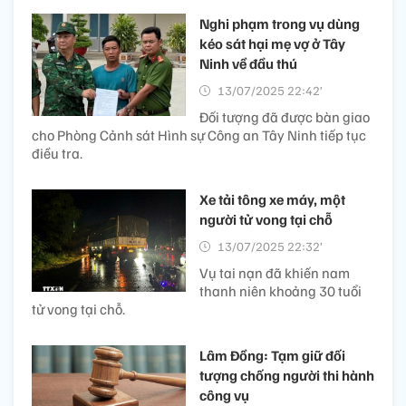
Nghi phạm trong vụ dùng
kéo sát hại mẹ vợ ở Tây
Ninh về đầu thú
13/07/2025 22:42’
Đối tượng đã được bàn giao
cho Phòng Cảnh sát Hình sự Công an Tây Ninh tiếp tục
điều tra.
Xe tải tông xe máy, một
người tử vong tại chỗ
13/07/2025 22:32’
Vụ tai nạn đã khiến nam
thanh niên khoảng 30 tuổi
tử vong tại chỗ.
Lâm Đồng: Tạm giữ đối
tượng chống người thi hành
công vụ