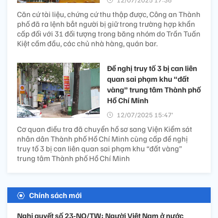
Căn cứ tài liệu, chứng cứ thu thập được, Công an Thành
phố đã ra lệnh bắt người bị giữ trong trường hợp khẩn
cấp đối với 31 đối tượng trong băng nhóm do Trần Tuấn
Kiệt cầm đầu, các chủ nhà hàng, quán bar.
Đề nghị truy tố 3 bị can liên
quan sai phạm khu “đất
vàng” trung tâm Thành phố
Hồ Chí Minh
12/07/2025 15:47’
Cơ quan điều tra đã chuyển hồ sơ sang Viện Kiểm sát
nhân dân Thành phố Hồ Chí Minh cùng cấp đề nghị
truy tố 3 bị can liên quan sai phạm khu “đất vàng”
trung tâm Thành phố Hồ Chí Minh
Chính sách mới
Nghị quyết số 23-NQ/TW: Người Việt Nam ở nước