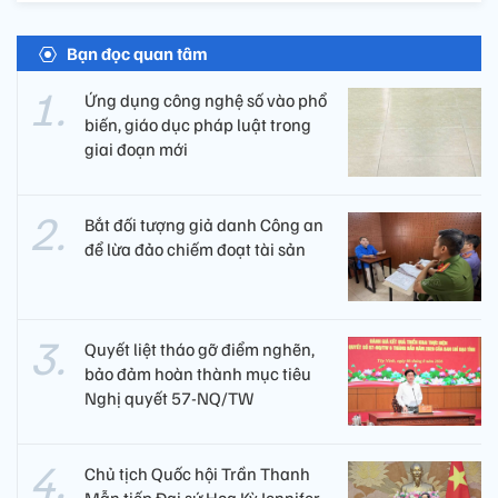
Bạn đọc quan tâm
Ứng dụng công nghệ số vào phổ
biến, giáo dục pháp luật trong
giai đoạn mới
Bắt đối tượng giả danh Công an
để lừa đảo chiếm đoạt tài sản
Quyết liệt tháo gỡ điểm nghẽn,
bảo đảm hoàn thành mục tiêu
Nghị quyết 57-NQ/TW
Chủ tịch Quốc hội Trần Thanh
Mẫn tiếp Đại sứ Hoa Kỳ Jennifer