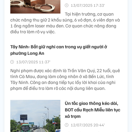
13/07/2025 17:33’
Tại hiện trường, cơ quan
chức năng thu giữ 2 khẩu súng, 6 vỏ đạn, 6 viên đạn và
1 ống ngắm laser màu đen. Cơ quan chức năng đang
điều tra làm rõ vụ việc.
Tây Ninh: Bắt giữ nghi can trong vụ giết người ở
phường Long An
13/07/2025 11:37’
Nghi phạm được xác định là Trần Văn Quý, 22 tuổi, quê
tỉnh Cà Mau, đang làm công nhân ở xã Bến Lức, tỉnh
Tây Ninh. Công an đang tiếp tục lấy lời khai của nghi
phạm để điều tra làm rõ các nội dung liên quan.
Ùn tắc giao thông kéo dài,
BOT cầu Rạch Miễu liên tục
xả trạm
12/07/2025 20:44’