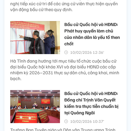
nghị tiếp xúc cử tri để các ứng cử viên thực hiện quyền
vận động bầu cử theo quy định.
Bầu cử Quốc hội và HĐND:
Phát huy quyền làm chủ
của nhân dân là yếu tố then
chốt
10/02/2026 12:36’
Hà Tĩnh đang hướng tới mục tiêu tổ chức cuộc bầu cử
đại biểu Quốc hội khóa XVI và đại biểu HĐND các cấp
nhiệm kỳ 2026–2031 thực sự dân chủ, công khai, minh
bạch.
Bầu cử Quốc hội và HĐND:
Đồng chí Trịnh Văn Quyết
kiểm tra thực tiễn chuẩn bị
tại Quảng Ngãi
10/02/2026 10:37’
Trưởng Ban Tuyên giáo và Dân vận Trung ương Trịnh