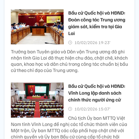
Bầu cử Quốc hội và HĐND:
Đoàn công tác Trung ương
giám sát, kiểm tra tại Gia
Lai
10/02/2026 19:23’
Trưởng ban Tuyên giáo và Dân vận Trung ương đã ghi
nhận tỉnh Gia Lai đã thực hiện chu đáo, chặt chẽ, khách
quan, khoa học và dân chủ trong công tác chuẩn bị bầu
cử theo chỉ đạo của Trung ương.
Bầu cử Quốc hội và HĐND:
Vĩnh Long lập danh sách
chính thức người ứng cử
10/02/2026 15:07’
Chủ tịch Ủy ban MTTQ Việt
Nam tỉnh Vĩnh Long đề nghị các tổ chức thành viên của
Mặt trận, Ủy ban MTTQ các cấp phối hợp chặt chẽ với
chính quyền và Ủy ban Bầu cử cùng cấp tổ chức hội