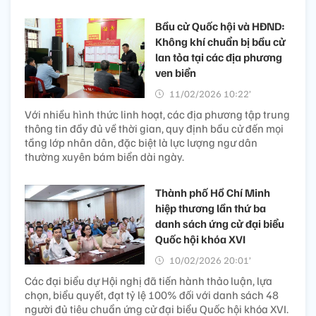
Bầu cử Quốc hội và HĐND:
Không khí chuẩn bị bầu cử
lan tỏa tại các địa phương
ven biển
11/02/2026 10:22’
Với nhiều hình thức linh hoạt, các địa phương tập trung
thông tin đầy đủ về thời gian, quy định bầu cử đến mọi
tầng lớp nhân dân, đặc biệt là lực lượng ngư dân
thường xuyên bám biển dài ngày.
Thành phố Hồ Chí Minh
hiệp thương lần thứ ba
danh sách ứng cử đại biểu
Quốc hội khóa XVI
10/02/2026 20:01’
Các đại biểu dự Hội nghị đã tiến hành thảo luận, lựa
chọn, biểu quyết, đạt tỷ lệ 100% đối với danh sách 48
người đủ tiêu chuẩn ứng cử đại biểu Quốc hội khóa XVI.