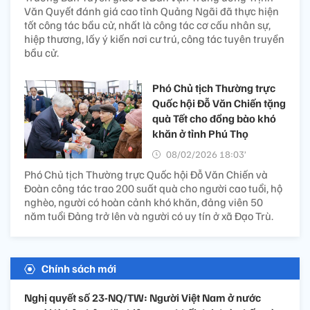
Văn Quyết đánh giá cao tỉnh Quảng Ngãi đã thực hiện
tốt công tác bầu cử, nhất là công tác cơ cấu nhân sự,
hiệp thương, lấy ý kiến nơi cư trú, công tác tuyên truyền
bầu cử.
Phó Chủ tịch Thường trực
Quốc hội Đỗ Văn Chiến tặng
quà Tết cho đồng bào khó
khăn ở tỉnh Phú Thọ
08/02/2026 18:03’
Phó Chủ tịch Thường trực Quốc hội Đỗ Văn Chiến và
Đoàn công tác trao 200 suất quà cho người cao tuổi, hộ
nghèo, người có hoàn cảnh khó khăn, đảng viên 50
năm tuổi Đảng trở lên và người có uy tín ở xã Đạo Trù.
Chính sách mới
Nghị quyết số 23-NQ/TW: Người Việt Nam ở nước