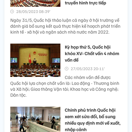
truyền hình trực tiếp
28/05/2023 08:39’
Ngày 31/5, Quốc hội thảo luận cả ngày ở hội trường về
đánh giá bổ sung kết quả thực hiện kế hoạch phát triển
kinh tế - xã hội và ngân sách nhà nước năm 2022.
Kỳ họp thứ 5, Quốc hội
khóa XV: Chất vấn 4 nhóm
vấn đề
27/05/2023 20:11’
Các nhóm vấn đề được
Quốc hội lựa chọn chất vấn là: Lao động - Thương binh
và Xã hội; Giao thông Vận tải; Khoa học và Công nghệ;
Dân tộc.
Chính phủ trình Quốc hội
xem xét sửa đổi, bổ sung
nhiều quy định mới về xuất,
nhập cảnh