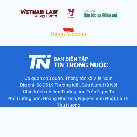
Cơ quan chủ quản: Thông tấn xã Việt Nam
Địa chỉ: Số 05 Lý Thường Kiệt, Cửa Nam, Hà Nội
Chịu trách nhiệm: Trưởng ban Trần Ngọc Tú
Phó Trưởng ban: Hoàng Như Hoa, Nguyễn Văn Nhật, Lê Thị
Thu Hương
Số điện thoại: 024.38257994 - Fax: 024.3826.7981 - Email:
tap.phongbien@gmail.com
Không sao chép nội dung khi chưa có sự đồng ý bằng văn bản