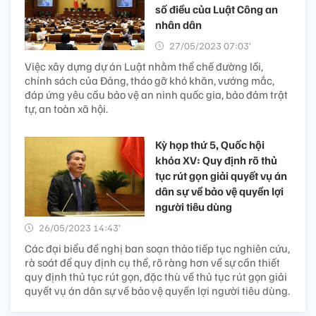
số điều của Luật Công an
nhân dân
27/05/2023 07:03’
Việc xây dựng dự án Luật nhằm thể chế đường lối,
chính sách của Đảng, tháo gỡ khó khăn, vướng mắc,
đáp ứng yêu cầu bảo vệ an ninh quốc gia, bảo đảm trật
tự, an toàn xã hội.
Kỳ họp thứ 5, Quốc hội
khóa XV: Quy định rõ thủ
tục rút gọn giải quyết vụ án
dân sự về bảo vệ quyền lợi
người tiêu dùng
26/05/2023 14:43’
Các đại biểu đề nghị ban soạn thảo tiếp tục nghiên cứu,
rà soát để quy định cụ thể, rõ ràng hơn về sự cần thiết
quy định thủ tục rút gọn, đặc thù về thủ tục rút gọn giải
quyết vụ án dân sự về bảo vệ quyền lợi người tiêu dùng.