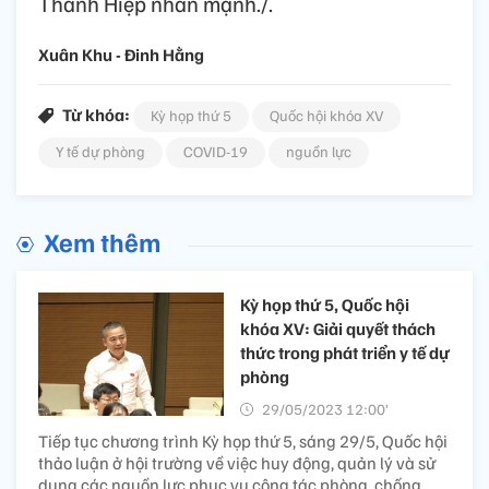
Thanh Hiệp nhấn mạnh./.
Xuân Khu - Đinh Hằng
Từ khóa:
Kỳ họp thứ 5
Quốc hội khóa XV
Y tế dự phòng
COVID-19
nguồn lực
Xem thêm
Kỳ họp thứ 5, Quốc hội
khóa XV: Giải quyết thách
thức trong phát triển y tế dự
phòng
29/05/2023 12:00’
Tiếp tục chương trình Kỳ họp thứ 5, sáng 29/5, Quốc hội
thảo luận ở hội trường về việc huy động, quản lý và sử
dụng các nguồn lực phục vụ công tác phòng, chống