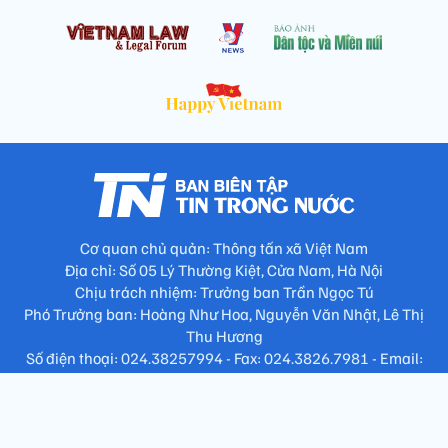
Cơ quan chủ quản: Thông tấn xã Việt Nam
Địa chỉ: Số 05 Lý Thường Kiệt, Cửa Nam, Hà Nội
Chịu trách nhiệm: Trưởng ban Trần Ngọc Tú
Phó Trưởng ban: Hoàng Như Hoa, Nguyễn Văn Nhật, Lê Thị
Thu Hương
Số điện thoại: 024.38257994 - Fax: 024.3826.7981 - Email:
tap.phongbien@gmail.com
Không sao chép nội dung khi chưa có sự đồng ý bằng văn bản
!