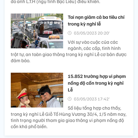
do anh L.T.H (ngụ tỉnh Bạc Liêu) điều khiển.
Tai nạn giảm cả ba tiêu chí
trong kỳ nghỉ lễ
03/05/2023 20:20’
Với sự vào cuộc của các
ngành, các cấp, tình hình
trật tự, an toàn giao thông trong kỳ nghỉ Lễ cơ bản được
đảm bảo.
15.852 trường hợp vi phạm
nồng độ cồn trong kỳ nghỉ
Lễ
03/05/2023 17:42’
Số liệu tổng hợp cho thấy,
trong kỳ nghỉ Lễ Giỗ Tổ Hùng Vương 30/4, 1/5 năm nay,
tình trạng người tham gia giao thông vi phạm nồng độ
cồn khá phổ biến.