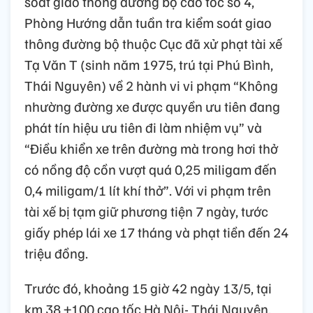
soát giao thông đường bộ cao tốc số 4,
Phòng Hướng dẫn tuần tra kiểm soát giao
thông đường bộ thuộc Cục đã xử phạt tài xế
Tạ Văn T (sinh năm 1975, trú tại Phú Bình,
Thái Nguyên) về 2 hành vi vi phạm “Không
nhường đường xe được quyền ưu tiên đang
phát tín hiệu ưu tiên đi làm nhiệm vụ” và
“Điều khiển xe trên đường mà trong hơi thở
có nồng độ cồn vượt quá 0,25 miligam đến
0,4 miligam/1 lít khí thở”. Với vi phạm trên
tài xế bị tạm giữ phương tiện 7 ngày, tước
giấy phép lái xe 17 tháng và phạt tiền đến 24
triệu đồng.
Trước đó, khoảng 15 giờ 42 ngày 13/5, tại
km 38 +100 cao tốc Hà Nội- Thái Nguyên,