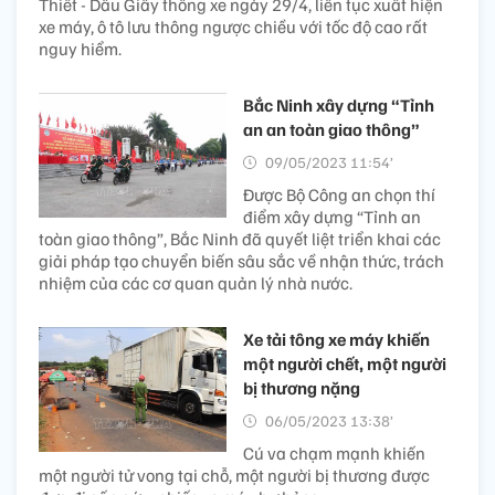
Thiết - Dầu Giây thông xe ngày 29/4, liên tục xuất hiện
xe máy, ô tô lưu thông ngược chiều với tốc độ cao rất
nguy hiểm.
Bắc Ninh xây dựng “Tỉnh
an an toàn giao thông”
09/05/2023 11:54’
Được Bộ Công an chọn thí
điểm xây dựng “Tỉnh an
toàn giao thông”, Bắc Ninh đã quyết liệt triển khai các
giải pháp tạo chuyển biến sâu sắc về nhận thức, trách
nhiệm của các cơ quan quản lý nhà nước.
Xe tải tông xe máy khiến
một người chết, một người
bị thương nặng
06/05/2023 13:38’
Cú va chạm mạnh khiến
một người tử vong tại chỗ, một người bị thương được