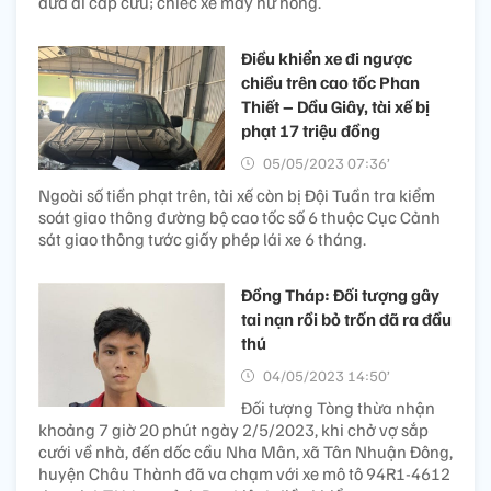
đưa đi cấp cứu; chiếc xe máy hư hỏng.
Điều khiển xe đi ngược
chiều trên cao tốc Phan
Thiết – Dầu Giây, tài xế bị
phạt 17 triệu đồng
05/05/2023 07:36’
Ngoài số tiền phạt trên, tài xế còn bị Đội Tuần tra kiểm
soát giao thông đường bộ cao tốc số 6 thuộc Cục Cảnh
sát giao thông tước giấy phép lái xe 6 tháng.
Đồng Tháp: Đối tượng gây
tai nạn rồi bỏ trốn đã ra đầu
thú
04/05/2023 14:50’
Đối tượng Tòng thừa nhận
khoảng 7 giờ 20 phút ngày 2/5/2023, khi chở vợ sắp
cưới về nhà, đến dốc cầu Nha Mân, xã Tân Nhuận Đông,
huyện Châu Thành đã va chạm với xe mô tô 94R1-4612