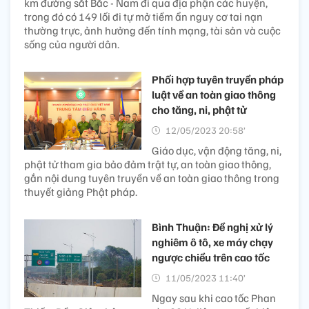
km đường sắt Bắc - Nam đi qua địa phận các huyện,
trong đó có 149 lối đi tự mở tiềm ẩn nguy cơ tai nạn
thường trực, ảnh hưởng đến tính mạng, tài sản và cuộc
sống của người dân.
Phối hợp tuyên truyền pháp
luật về an toàn giao thông
cho tăng, ni, phật tử
12/05/2023 20:58’
Giáo dục, vận động tăng, ni,
phật tử tham gia bảo đảm trật tự, an toàn giao thông,
gắn nội dung tuyên truyền về an toàn giao thông trong
thuyết giảng Phật pháp.
Bình Thuận: Đề nghị xử lý
nghiêm ô tô, xe máy chạy
ngược chiều trên cao tốc
11/05/2023 11:40’
Ngay sau khi cao tốc Phan