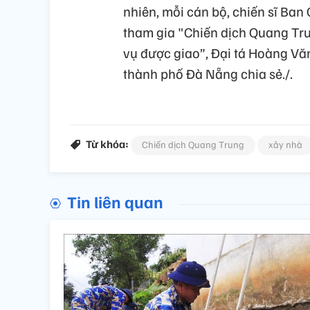
nhiên, mỗi cán bộ, chiến sĩ Ba
tham gia "Chiến dịch Quang Tr
vụ được giao”, Đại tá Hoàng Vă
thành phố Đà Nẵng chia sẻ./.
Từ khóa:
Chiến dịch Quang Trung
xây nhà
Tin liên quan