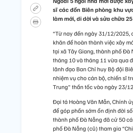
Ngoài 5 ngôi nhà mới được xây
sĩ các đồn Biên phòng khu vực
làm mới, di dời và sửa chữa 2
“Từ nay đến ngày 31/12/2025, c
khăn để hoàn thành việc xây mớ
tại xã Tây Giang, thành phố Đà 
tháng 10 và tháng 11 vừa qua đ
lãnh đạo Ban Chỉ huy Bộ đội Bi
nhiệm vụ cho cán bộ, chiến sĩ t
Trung" thần tốc vào ngày 23/12
Đại tá Hoàng Văn Mẫn, Chính ủy
để góp phần sớm ổn định đời số
thành phố Đà Nẵng đã cử 50 cán
phố Đà Nẵng (cũ) tham gia “Chi