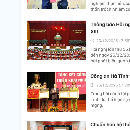
nghiệm thực tiễn, có
thần trách nhiệm c
Thông báo Hội n
XIII
23/12/2025 17:55’
Hội nghị lần thứ 15
đến ngày 23/12/2025
bài phát biểu quan 
Công an Hà Tĩnh 
23/12/2025 17:28’
Trong bối cảnh tội 
Tĩnh đã thể hiện sự 
mạng.
Chuẩn hóa hệ thố