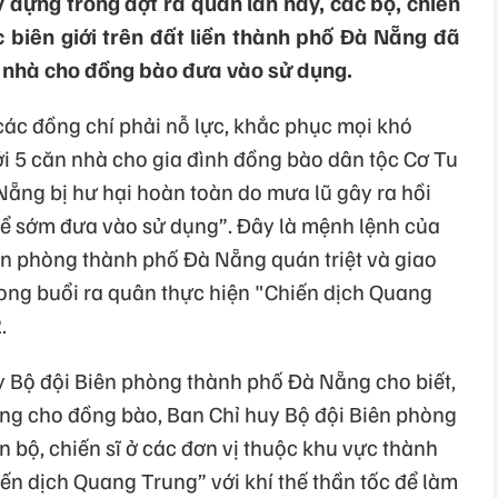
 dựng trong đợt ra quân lần này, các bộ, chiến
 biên giới trên đất liền thành phố Đà Nẵng đã
5 nhà cho đồng bào đưa vào sử dụng.
ác đồng chí phải nỗ lực, khắc phục mọi khó
i 5 căn nhà cho gia đình đồng bào dân tộc Cơ Tu
Nẵng bị hư hại hoàn toàn do mưa lũ gây ra hồi
ể sớm đưa vào sử dụng”. Đây là mệnh lệnh của
ên phòng thành phố Đà Nẵng quán triệt và giao
rong buổi ra quân thực hiện "Chiến dịch Quang
.
 Bộ đội Biên phòng thành phố Đà Nẵng cho biết,
ng cho đồng bào, Ban Chỉ huy Bộ đội Biên phòng
 bộ, chiến sĩ ở các đơn vị thuộc khu vực thành
ến dịch Quang Trung” với khí thế thần tốc để làm