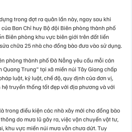
dựng trong đợt ra quân lần này, ngay sau khi
ạo của Ban Chỉ huy Bộ đội Biên phòng thành phố
n Biên phòng khu vực biên giới trên đất liền
à sửa chữa 25 nhà cho đồng bào đưa vào sử dụng.
iên phòng thành phố Đà Nẵng yêu cầu mỗi cán
ch Quang Trung" tại xã miền núi Tây Giang chấp
áp luật, kỷ luật, chế độ, quy định của đơn vị,
 hệ truyền thống tốt đẹp với địa phương và với
là trong điều kiện các nhà xây mới cho đồng bào
thông do mưa lũ gây ra, việc vận chuyển vật tư,
gại, khu vực miền núi mưa vẫn chưa dứt. Tuy