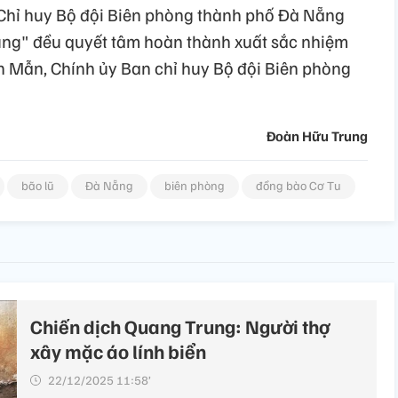
n Chỉ huy Bộ đội Biên phòng thành phố Đà Nẵng
ung" đều quyết tâm hoàn thành xuất sắc nhiệm
n Mẫn, Chính ủy Ban chỉ huy Bộ đội Biên phòng
Đoàn Hữu Trung
bão lũ
Đà Nẵng
biên phòng
đồng bào Cơ Tu
Chiến dịch Quang Trung: Người thợ
xây mặc áo lính biển
22/12/2025 11:58’