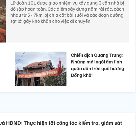
Lữ đoàn 101 được giao nhiệm vụ xây dựng 3 căn nhà bị
đổ sập hoàn toàn. Các điểm xây dựng nằm rải rác, cách
nhau từ 5 - 7km, bị chia cắt bởi suối và các đoạn đường
sạt lở, gây khó khăn cho việc di chuyển.
:
Chiến dịch Quang Trung:
Những mái ngói ấm tình
quân dân trên quê hương
Đồng khởi
và HĐND: Thực hiện tốt công tác kiểm tra, giám sát