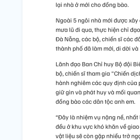
lại nhà ở mới cho đồng bào.
Ngoài 5 ngôi nhà mới được xây 
mưa lũ đi qua, thực hiện chỉ đ
Đà Nẵng, các bộ, chiến sĩ các đồ
thành phố đã làm mới, di dời v
Lãnh đạo Ban Chỉ huy Bộ đội B
bộ, chiến sĩ tham gia "Chiến dị
hành nghiêm các quy định của ph
giữ gìn và phát huy và mối quan
đồng bào các dân tộc anh em.
“Đây là nhiệm vụ nặng nề, nhất 
đều ở khu vực khó khăn về giao 
vật liệu sẽ còn gặp nhiều trở n