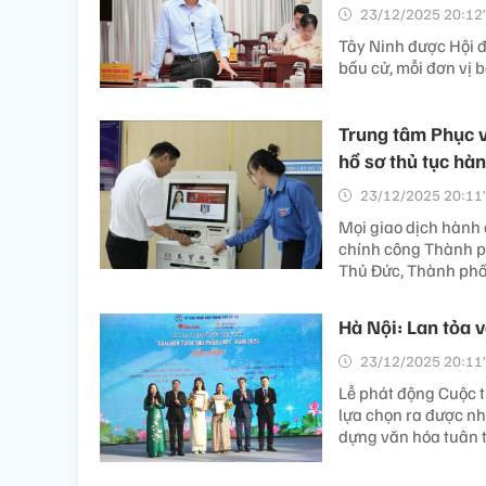
23/12/2025 20:12’
Tây Ninh được Hội đ
bầu cử, mỗi đơn vị b
Trung tâm Phục v
hồ sơ thủ tục hà
23/12/2025 20:11’
Mọi giao dịch hành 
chính công Thành p
Thủ Đức, Thành phố
Hà Nội: Lan tỏa 
23/12/2025 20:11’
Lễ phát động Cuộc 
lựa chọn ra được nh
dựng văn hóa tuân t