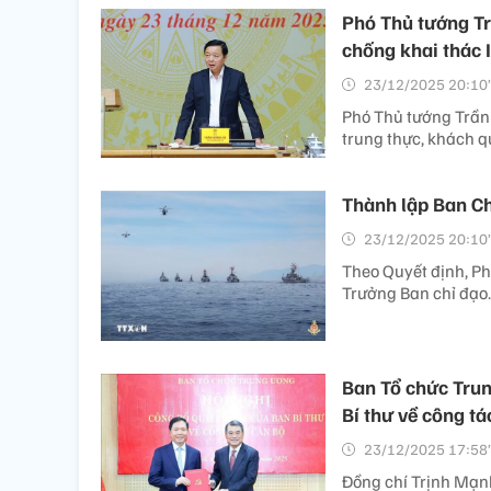
Phó Thủ tướng Tr
chống khai thác 
23/12/2025 20:10’
Phó Thủ tướng Trần 
trung thực, khách q
Thành lập Ban C
23/12/2025 20:10’
Theo Quyết định, P
Trưởng Ban chỉ đạo.
Ban Tổ chức Trun
Bí thư về công tá
23/12/2025 17:58’
Đồng chí Trịnh Mạnh