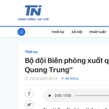
THỜI SỰ
XÃ HỘI
PHÁP LUẬT
Thời sự
Bộ đội Biên phòng xuất 
Quang Trung"
23/12/2025 20:12’
Đà Nẵng