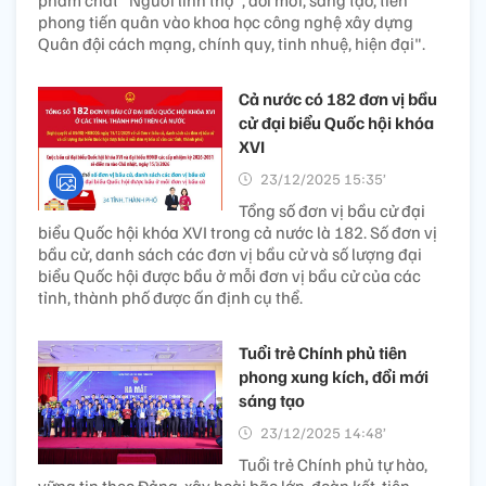
phẩm chất "Người lính thợ", đổi mới, sáng tạo, tiên
phong tiến quân vào khoa học công nghệ xây dựng
Quân đội cách mạng, chính quy, tinh nhuệ, hiện đại".
Cả nước có 182 đơn vị bầu
cử đại biểu Quốc hội khóa
XVI
23/12/2025 15:35’
Tổng số đơn vị bầu cử đại
biểu Quốc hội khóa XVI trong cả nước là 182. Số đơn vị
bầu cử, danh sách các đơn vị bầu cử và số lượng đại
biểu Quốc hội được bầu ở mỗi đơn vị bầu cử của các
tỉnh, thành phố được ấn định cụ thể.
Tuổi trẻ Chính phủ tiên
phong xung kích, đổi mới
sáng tạo
23/12/2025 14:48’
Tuổi trẻ Chính phủ tự hào,