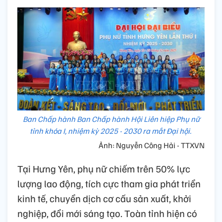
Ban Chấp hành Ban Chấp hành Hội Liên hiệp Phụ nữ
tỉnh khóa I, nhiệm kỳ 2025 - 2030 ra mắt Đại hội.
Ảnh: Nguyễn Công Hải - TTXVN
Tại Hưng Yên, phụ nữ chiếm trên 50% lực
lượng lao động, tích cực tham gia phát triển
kinh tế, chuyển dịch cơ cấu sản xuất, khởi
nghiệp, đổi mới sáng tạo. Toàn tỉnh hiện có