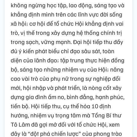
không ngừng học tập, lao động, sáng tạo và
khẳng định mình trên các lĩnh vực đời sống
xã hội; cơ hội để tổ chức Hội khẳng định vai
trò, vị thế trong xây dựng hệ thống chính trị
trong sạch, vững mạnh. Đại hội tiếp thu đầy
đủ ý kiến phát biểu chỉ đạo sâu sát, toàn
diện của lãnh đạo; tập trung thực hiện đồng
bộ, sáng tạo những nhiệm vụ của Hội; nâng
cao vài trò của phụ nữ trong sự nghiệp đổi
mới, hội nhập và phát triển, là nòng cốt xây
dựng gia đình ấm no, bình đẳng, hạnh phúc,
tiến bộ. Hội tiếp thu, cụ thể hóa 10 định
hướng, nhiệm vụ trọng tâm mà Tổng Bí thư
Tô Lâm đã gợi mở đối với tổ chức Hội, xem
đây là “đột phá chiến lược” của phong trào