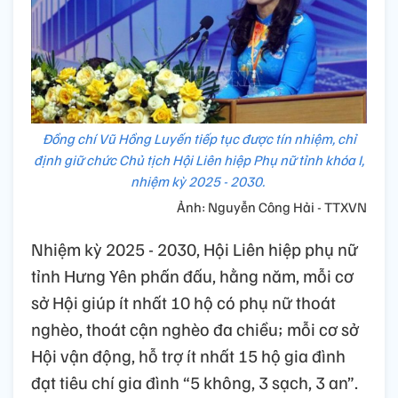
Đồng chí Vũ Hồng Luyến tiếp tục được tín nhiệm, chỉ
định giữ chức Chủ tịch Hội Liên hiệp Phụ nữ tỉnh khóa I,
nhiệm kỳ 2025 - 2030.
Ảnh: Nguyễn Công Hải - TTXVN
Nhiệm kỳ 2025 - 2030, Hội Liên hiệp phụ nữ
tỉnh Hưng Yên phấn đấu, hằng năm, mỗi cơ
sở Hội giúp ít nhất 10 hộ có phụ nữ thoát
nghèo, thoát cận nghèo đa chiều; mỗi cơ sở
Hội vận động, hỗ trợ ít nhất 15 hộ gia đình
đạt tiêu chí gia đình “5 không, 3 sạch, 3 an”.