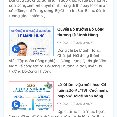
Đảng và các chức danh lãnh đạo khóa tới để Đại hội XIV
của Đảng xem xét quyết định, Tổng Bí thư bày tỏ cảm ơn
các đồng chí Trung ương, Bộ Chính trị, Ban Bí thư đã tin
tưởng giao nhiệm vụ.
Quyền Bộ trưởng Bộ Công
thương Lê Mạnh Hùng
23/12/2025 09:07’
Đồng chí Lê Mạnh Hùng,
Chủ tịch Hội đồng thành
viên Tập đoàn Công nghiệp - Năng lượng Quốc gia Việt
Nam về công tác tại Bộ Công Thương, giao Quyền Bộ
trưởng Bộ Công Thương.
Lề lối làm việc mới theo Kết
luận 226-KL/TW: Cuối năm,
họp phải là để hành động
23/12/2025 09:07’
Dịp cuối năm là “mùa họp”,
“mùa hội nghị”. Có những cán bộ quản lý lâm vào tình