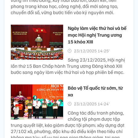
vững tin theo Đảng, xây hoài bão lớn, đoàn kết, tiên
phong trong khoa học, công nghệ, đổi mới sáng tạo,
chuyển đổi số, vững bước tiến vào kỷ nguyên mới.
Ngày làm việc thứ hai và bế
mạc Hội nghị Trung ương
15 khóa XIII
23/12/2025 14:25’
Sáng 23/12/2025, Hội nghị
lần thứ 15 Ban Chấp hành Trung ương Đảng khoá XIII
bước sang ngày làm việc thứ hai và họp phiên bế mạc.
Bảo vệ Tổ quốc từ sớm, từ
xa
23/12/2025 14:24’
Công tác đấu tranh phòng,
chống tội phạm được tập
trung quyết liệt, kéo giảm được tội phạm; xây dựng đạt
27/102 xã, phường, đặc khu đủ điều kiện theo tiêu chí
không ma túy; số vụ tai nạn giao thông giảm, tai nạn