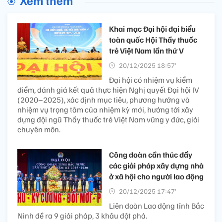
Xem thêm
Khai mạc Đại hội đại biểu
toàn quốc Hội Thầy thuốc
trẻ Việt Nam lần thứ V
20/12/2025 18:57’
Đại hội có nhiệm vụ kiểm
điểm, đánh giá kết quả thực hiện Nghị quyết Đại hội IV
(2020–2025), xác định mục tiêu, phương hướng và
nhiệm vụ trọng tâm của nhiệm kỳ mới, hướng tới xây
dựng đội ngũ Thầy thuốc trẻ Việt Nam vững y đức, giỏi
chuyên môn.
Công đoàn cần thúc đẩy
các giải pháp xây dựng nhà
ở xã hội cho người lao động
20/12/2025 17:47’
Liên đoàn Lao động tỉnh Bắc
Ninh đề ra 9 giải pháp, 3 khâu đột phá.