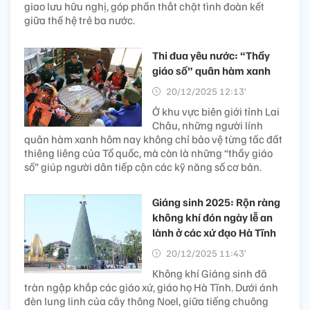
giao lưu hữu nghị, góp phần thắt chặt tình đoàn kết
giữa thế hệ trẻ ba nước.
Thi đua yêu nước: “Thầy
giáo số” quân hàm xanh
20/12/2025 12:13’
Ở khu vực biên giới tỉnh Lai
Châu, những người lính
quân hàm xanh hôm nay không chỉ bảo vệ từng tấc đất
thiêng liêng của Tổ quốc, mà còn là những “thầy giáo
số” giúp người dân tiếp cận các kỹ năng số cơ bản.
Giáng sinh 2025: Rộn ràng
không khí đón ngày lễ an
lành ở các xứ đạo Hà Tĩnh
20/12/2025 11:43’
Không khí Giáng sinh đã
tràn ngập khắp các giáo xứ, giáo họ Hà Tĩnh. Dưới ánh
đèn lung linh của cây thông Noel, giữa tiếng chuông