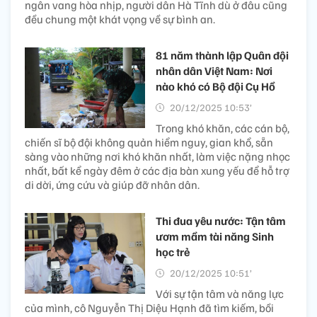
ngân vang hòa nhịp, người dân Hà Tĩnh dù ở đâu cũng
đều chung một khát vọng về sự bình an.
81 năm thành lập Quân đội
nhân dân Việt Nam: Nơi
nào khó có Bộ đội Cụ Hồ
20/12/2025 10:53’
Trong khó khăn, các cán bộ,
chiến sĩ bộ đội không quản hiểm nguy, gian khổ, sẵn
sàng vào những nơi khó khăn nhất, làm việc nặng nhọc
nhất, bất kể ngày đêm ở các địa bàn xung yếu để hỗ trợ
di dời, ứng cứu và giúp đỡ nhân dân.
Thi đua yêu nước: Tận tâm
ươm mầm tài năng Sinh
học trẻ
20/12/2025 10:51’
Với sự tận tâm và năng lực
của mình, cô Nguyễn Thị Diệu Hạnh đã tìm kiếm, bồi