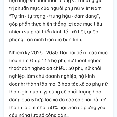
hội nhập và phát triển, cùng với những giá
trị chuẩn mực của người phụ nữ Việt Nam
“Tự tin - tự trọng - trung hậu - đảm đang”,
góp phần thực hiện thắng lợi các mục tiêu
nhiệm vụ phát triển kinh tế - xã hội, quốc
phòng - an ninh trên địa bàn tỉnh.
Nhiệm kỳ 2025 - 2030, Đại hội đề ra các mục
tiêu như: Giúp 114 hộ phụ nữ thoát nghèo,
thoát cận nghèo đa chiều; 30 phụ nữ khởi
nghiệp, làm chủ doanh nghiệp, hộ kinh
doanh; thành lập mới 3 hợp tác xã có phụ nữ
tham gia quản lý; củng cố chất lượng hoạt
động của 5 hợp tác xã do các cấp hội hỗ trợ
thành lập; ít nhất 50% hội viên đáp ứng yêu
cầu năng lực số công dân...