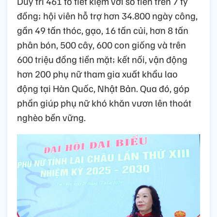
Duy trì 461 tổ tiết kiệm với số tiền trên 7 tỷ
đồng; hội viên hỗ trợ hơn 34.800 ngày công,
gần 49 tấn thóc, gạo, 16 tấn củi, hơn 8 tấn
phân bón, 500 cây, 600 con giống và trên
600 triệu đồng tiền mặt; kết nối, vận động
hơn 200 phụ nữ tham gia xuất khẩu lao
động tại Hàn Quốc, Nhật Bản. Qua đó, góp
phần giúp phụ nữ khó khăn vươn lên thoát
nghèo bền vững.