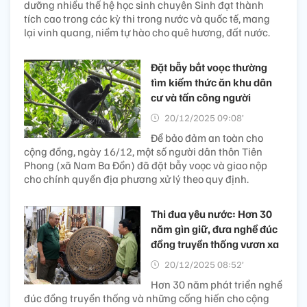
dưỡng nhiều thế hệ học sinh chuyên Sinh đạt thành
tích cao trong các kỳ thi trong nước và quốc tế, mang
lại vinh quang, niềm tự hào cho quê hương, đất nước.
Đặt bẫy bắt voọc thường
tìm kiếm thức ăn khu dân
cư và tấn công người
20/12/2025 09:08’
Để bảo đảm an toàn cho
cộng đồng, ngày 16/12, một số người dân thôn Tiên
Phong (xã Nam Ba Đồn) đã đặt bẫy voọc và giao nộp
cho chính quyền địa phương xử lý theo quy định.
Thi đua yêu nước: Hơn 30
năm gìn giữ, đưa nghề đúc
đồng truyền thống vươn xa
20/12/2025 08:52’
Hơn 30 năm phát triển nghề
đúc đồng truyền thống và những cống hiến cho cộng