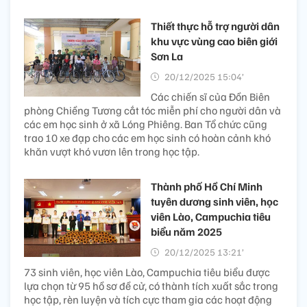
Thiết thực hỗ trợ người dân
khu vực vùng cao biên giới
Sơn La
20/12/2025 15:04’
Các chiến sĩ của Đồn Biên
phòng Chiềng Tương cắt tóc miễn phí cho người dân và
các em học sinh ở xã Lóng Phiêng. Ban Tổ chức cũng
trao 10 xe đạp cho các em học sinh có hoàn cảnh khó
khăn vượt khó vươn lên trong học tập.
Thành phố Hồ Chí Minh
tuyên dương sinh viên, học
viên Lào, Campuchia tiêu
biểu năm 2025
20/12/2025 13:21’
73 sinh viên, học viên Lào, Campuchia tiêu biểu được
lựa chọn từ 95 hồ sơ đề cử, có thành tích xuất sắc trong
học tập, rèn luyện và tích cực tham gia các hoạt động