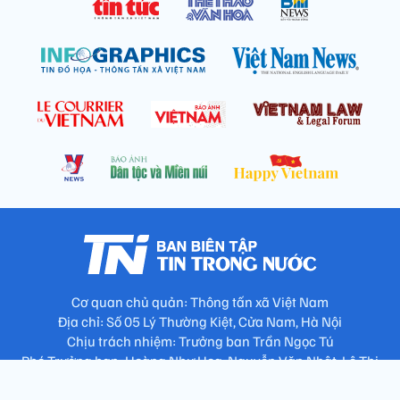
Cơ quan chủ quản: Thông tấn xã Việt Nam
Địa chỉ: Số 05 Lý Thường Kiệt, Cửa Nam, Hà Nội
Chịu trách nhiệm: Trưởng ban Trần Ngọc Tú
Phó Trưởng ban: Hoàng Như Hoa, Nguyễn Văn Nhật, Lê Thị
Thu Hương