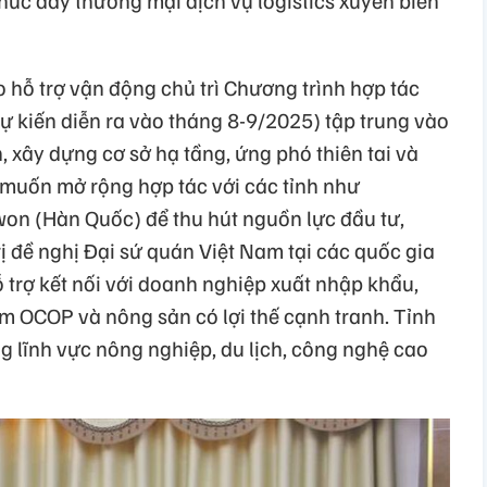
húc đẩy thương mại dịch vụ logistics xuyên biên
 hỗ trợ vận động chủ trì Chương trình hợp tác
ự kiến diễn ra vào tháng 8-9/2025) tập trung vào
 xây dựng cơ sở hạ tầng, ứng phó thiên tai và
muốn mở rộng hợp tác với các tỉnh như
on (Hàn Quốc) để thu hút nguồn lực đầu tư,
ị đề nghị Đại sứ quán Việt Nam tại các quốc gia
 trợ kết nối với doanh nghiệp xuất nhập khẩu,
ẩm OCOP và nông sản có lợi thế cạnh tranh. Tỉnh
g lĩnh vực nông nghiệp, du lịch, công nghệ cao