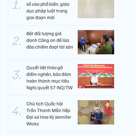
số vào phổ biến, giáo
dục pháp luật trong
giai đoạn mới
Bắt đối tượng giả
danh Công an để lừa
đảo chiếm đoạt tài sản
Quyết liệt tháo gỡ
điểm nghẽn, bảo đảm
hoàn thành mục tiêu
Nghị quyết 57-NQ/TW
Chủ tịch Quốc hội
Trần Thanh Mẫn tiếp
Đại sứ Hoa Kỳ Jennifer
Wicks