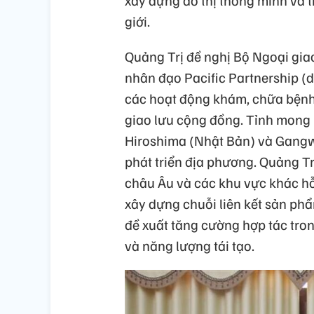
xây dựng đô thị thông minh và t
giới.
Quảng Trị đề nghị Bộ Ngoại giao
nhân đạo Pacific Partnership (d
các hoạt động khám, chữa bệnh,
giao lưu cộng đồng. Tỉnh mong 
Hiroshima (Nhật Bản) và Gangw
phát triển địa phương. Quảng Tr
châu Âu và các khu vực khác hỗ
xây dựng chuỗi liên kết sản ph
đề xuất tăng cường hợp tác tron
và năng lượng tái tạo.