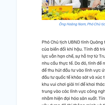
Ông Hoàng Nam, Phó Chủ tịch
Phó Chủ tịch UBND tỉnh Quảng t
của biến đổi khí hậu. Tỉnh đã 
lực vẫn hạn chế, sự hỗ trợ từ T
nhu cầu thực tế. Do đó, tỉnh đề 
để thu hút đầu tư vào lĩnh vực ứ
đầu tư quốc tế khảo sát và xúc ti
khu vui chơi giải trí để khai th
trung vào các lĩnh vực công ng
nhằm hiện đại hóa sản xuất. Tỉn