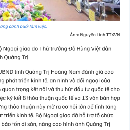
ang cảnh buổi làm việc.
Ảnh: Nguyên Linh-TTXVN
ộ Ngoại giao do Thứ trưởng Đỗ Hùng Việt dẫn
nh Quảng Trị.
h UBND tỉnh Quảng Trị Hoàng Nam đánh giá cao
g phát triển kinh tế, an ninh và đối ngoại của
 quan trọng kết nối và thu hút đầu tư quốc tế cho
iệc ký kết 8 thỏa thuận quốc tế và 13 văn bản hợp
ững thỏa thuận này mở ra cơ hội lớn để tỉnh tăng
 triển kinh tế. Bộ Ngoại giao đã hỗ trợ tổ chức
và bảo tồn di sản, nâng cao hình ảnh Quảng Trị