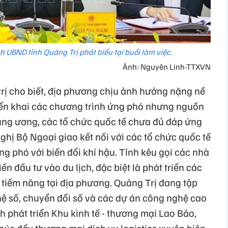
 UBND tỉnh Quảng Trị phát biểu tại buổi làm việc.
Ảnh: Nguyên Linh-TTXVN
rị cho biết, địa phương chịu ảnh hưởng nặng nề
triển khai các chương trình ứng phó nhưng nguồn
rung ương, các tổ chức quốc tế chưa đủ đáp ứng
nghị Bộ Ngoại giao kết nối với các tổ chức quốc tế
ng phó với biến đổi khí hậu. Tỉnh kêu gọi các nhà
ến đầu tư vào du lịch, đặc biệt là phát triển các
ác tiềm năng tại địa phương. Quảng Trị đang tập
hệ số, chuyển đổi số và các dự án công nghệ cao
h phát triển Khu kinh tế - thương mại Lao Bảo,