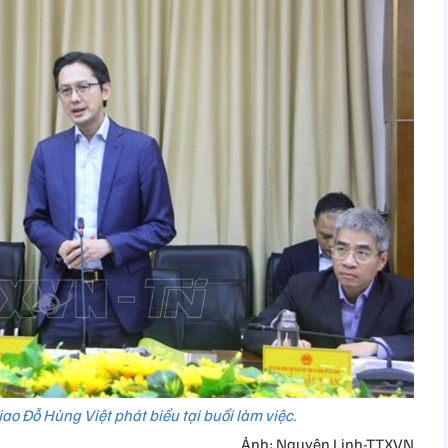
ao Đỗ Hùng Việt phát biểu tại buổi làm việc.
Ảnh: Nguyên Linh-TTXVN