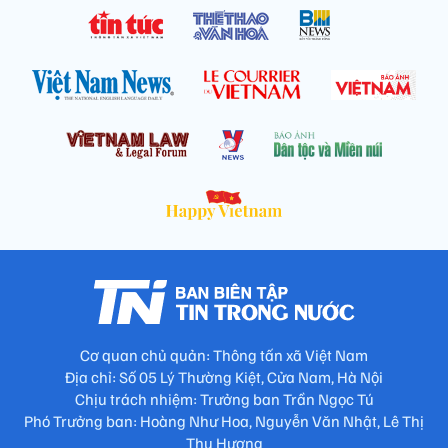
Cơ quan chủ quản: Thông tấn xã Việt Nam
Địa chỉ: Số 05 Lý Thường Kiệt, Cửa Nam, Hà Nội
Chịu trách nhiệm: Trưởng ban Trần Ngọc Tú
Phó Trưởng ban: Hoàng Như Hoa, Nguyễn Văn Nhật, Lê Thị
Thu Hương