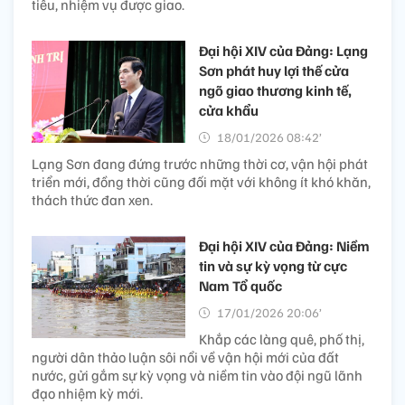
tiêu, nhiệm vụ được giao.
Đại hội XIV của Đảng: Lạng
Sơn phát huy lợi thế cửa
ngõ giao thương kinh tế,
cửa khẩu
18/01/2026 08:42’
Lạng Sơn đang đứng trước những thời cơ, vận hội phát
triển mới, đồng thời cũng đối mặt với không ít khó khăn,
thách thức đan xen.
Đại hội XIV của Đảng: Niềm
tin và sự kỳ vọng từ cực
Nam Tổ quốc
17/01/2026 20:06’
Khắp các làng quê, phố thị,
người dân thảo luận sôi nổi về vận hội mới của đất
nước, gửi gắm sự kỳ vọng và niềm tin vào đội ngũ lãnh
đạo nhiệm kỳ mới.