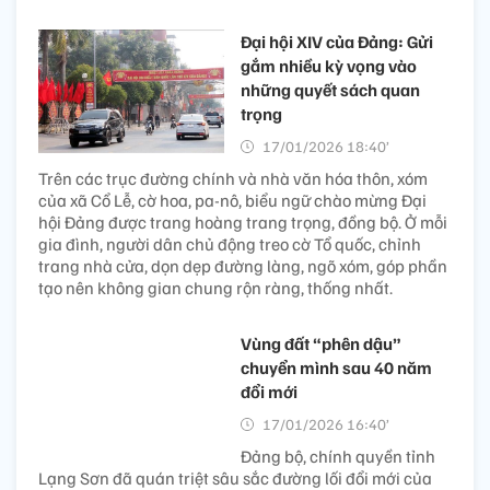
Đại hội XIV của Đảng: Gửi
gắm nhiều kỳ vọng vào
những quyết sách quan
trọng
17/01/2026 18:40’
Trên các trục đường chính và nhà văn hóa thôn, xóm
của xã Cổ Lễ, cờ hoa, pa-nô, biểu ngữ chào mừng Đại
hội Đảng được trang hoàng trang trọng, đồng bộ. Ở mỗi
gia đình, người dân chủ động treo cờ Tổ quốc, chỉnh
trang nhà cửa, dọn dẹp đường làng, ngõ xóm, góp phần
tạo nên không gian chung rộn ràng, thống nhất.
Vùng đất “phên dậu”
chuyển mình sau 40 năm
đổi mới
17/01/2026 16:40’
Đảng bộ, chính quyền tỉnh
Lạng Sơn đã quán triệt sâu sắc đường lối đổi mới của