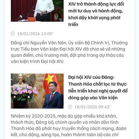
XIV trở thành động lực đổi
mới tư duy và hành động,
khơi dậy khát vọng phát
triển
18/01/2026 13:00’
Đồng chí Nguyễn Văn Nên, Ủy viên Bộ Chính trị, Thường
trực Tiểu ban Văn kiện Đại hội XIV đã chia sẻ về những
quan điểm, chủ trương mới, đột phá trong dự thảo các
văn kiện trình Đại hội XIV.
Đại hội XIV của Đảng:
Thanh Hóa chắt lọc từ thực
tiễn triển khai nghị quyết để
đóng góp vào Văn kiện
18/01/2026 09:42’
Nhiệm kỳ 2020-2025, mặc dù gặp nhiều khó khăn,
thách thức, Đảng bộ, chính quyền và nhân dân tỉnh
Thanh Hóa đã phát huy truyền thống cách mạng, đoàn
kết, chủ động, sáng tạo, hoàn thành toàn bộ các chỉ