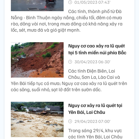
01/05/2023 07:43’
Các tỉnh, thành phố từ Đà
Nẵng - Bình Thuận ngày nắng, chiều tối, đêm có mưa
rào, dông vài nơi, trong mưa dông có khả năng xảy ra
lốc, sét, mưa đá và gió giật mạnh.
Nguy cơ cao xảy ra lũ quét
tại 5 tỉnh miền núi phía Bắc
30/04/2023 06:30’
Các tỉnh Điện Biên, Lai
Châu, Sơn La, Lào Cai và
Yên Bái tiếp tục có mưa; Nguy cơ cao xảy ra lũ quét trên
các sông, suối nhỏ, sạt lở đất trên sườn dốc.
Nguy cơ xảy ra lũ quét tại
Yên Bái, Lai Châu
29/04/2023 07:00’
Trong sáng 29/4, khu vực
các tỉnh Yên Bái, Lai Châu