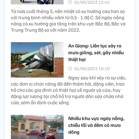
01/05/2023 12:41’
Từ nửa cuối tháng 5, nền nhiệt có xu hướng cao hơn so
với trung bình nhiều năm từ 0,5 - 1 độ C. Số ngày nắng
nóng có xu hướng gia tăng trên khu vực Bắc Bộ, Bắc và
Trung Trung Bộ so với năm 2022.
An Giang: Liên tục xảy ra
mưa giông, sét, gây nhiều
thiệt hại
01/05/2023 10:10’
Ngay sau khi xảy ra sự việc,
các đơn vị chức năng đã đến thăm hỏi, động viên, trao
hỗ cho các gia đình có thiệt hại về người và của; huy
động lực lượng tại chỗ hỗ trợ người dân sửa chữa nhà
cửa, sớm ổn định cuộc sống.
Nhiều khu vực ngày nắng,
chiều tối và đêm có mưa
dông