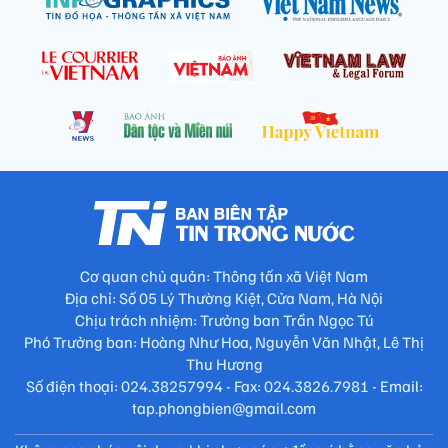
Cơ quan chủ quản: Thông tấn xã Việt Nam
Địa chỉ: Số 05 Lý Thường Kiệt, Cửa Nam, Hà Nội
Chịu trách nhiệm: Trưởng ban Trần Ngọc Tú
Phó Trưởng ban: Hoàng Như Hoa, Nguyễn Văn Nhật, Lê Thị
Thu Hương
Số điện thoại: 024.38257994 - Fax: 024.3826.7981 - Email:
tap.phongbien@gmail.com