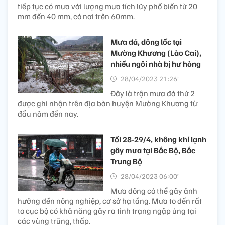
tiếp tục có mưa với lượng mưa tích lũy phổ biến từ 20
mm đến 40 mm, có nơi trên 60mm.
Mưa đá, dông lốc tại
Mường Khương (Lào Cai),
nhiều ngôi nhà bị hư hỏng
28/04/2023 21:26’
Đây là trận mưa đá thứ 2
được ghi nhận trên địa bàn huyện Mường Khương từ
đầu năm đến nay.
Tối 28-29/4, không khí lạnh
gây mưa tại Bắc Bộ, Bắc
Trung Bộ
28/04/2023 06:00’
Mưa dông có thể gây ảnh
hưởng đến nông nghiệp, cơ sở hạ tầng. Mưa to đến rất
to cục bộ có khả năng gây ra tình trạng ngập úng tại
các vùng trũng, thấp.