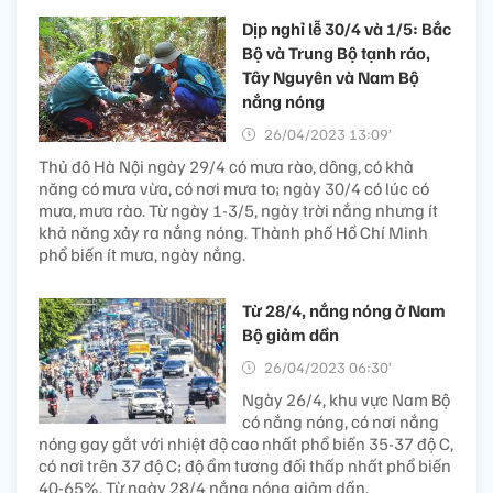
Dịp nghỉ lễ 30/4 và 1/5: Bắc
Bộ và Trung Bộ tạnh ráo,
Tây Nguyên và Nam Bộ
nắng nóng
26/04/2023 13:09’
Thủ đô Hà Nội ngày 29/4 có mưa rào, dông, có khả
năng có mưa vừa, có nơi mưa to; ngày 30/4 có lúc có
mưa, mưa rào. Từ ngày 1-3/5, ngày trời nắng nhưng ít
khả năng xảy ra nắng nóng. Thành phố Hồ Chí Minh
phổ biến ít mưa, ngày nắng.
Từ 28/4, nắng nóng ở Nam
Bộ giảm dần
26/04/2023 06:30’
Ngày 26/4, khu vực Nam Bộ
có nắng nóng, có nơi nắng
nóng gay gắt với nhiệt độ cao nhất phổ biến 35-37 độ C,
có nơi trên 37 độ C; độ ẩm tương đối thấp nhất phổ biến
40-65%. Từ ngày 28/4 nắng nóng giảm dần.