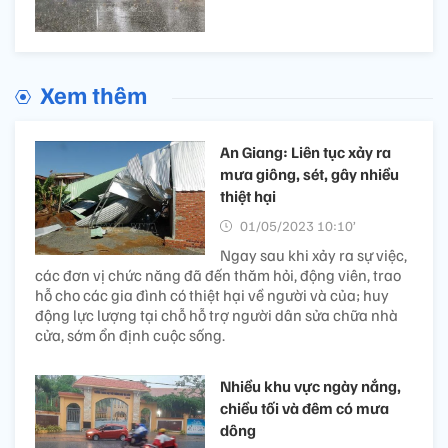
Xem thêm
An Giang: Liên tục xảy ra
mưa giông, sét, gây nhiều
thiệt hại
01/05/2023 10:10’
Ngay sau khi xảy ra sự việc,
các đơn vị chức năng đã đến thăm hỏi, động viên, trao
hỗ cho các gia đình có thiệt hại về người và của; huy
động lực lượng tại chỗ hỗ trợ người dân sửa chữa nhà
cửa, sớm ổn định cuộc sống.
Nhiều khu vực ngày nắng,
chiều tối và đêm có mưa
dông