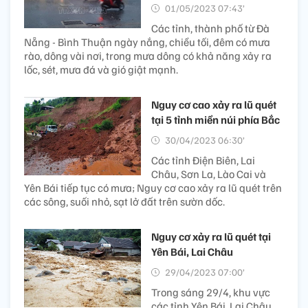
01/05/2023 07:43’
Các tỉnh, thành phố từ Đà
Nẵng - Bình Thuận ngày nắng, chiều tối, đêm có mưa
rào, dông vài nơi, trong mưa dông có khả năng xảy ra
lốc, sét, mưa đá và gió giật mạnh.
Nguy cơ cao xảy ra lũ quét
tại 5 tỉnh miền núi phía Bắc
30/04/2023 06:30’
Các tỉnh Điện Biên, Lai
Châu, Sơn La, Lào Cai và
Yên Bái tiếp tục có mưa; Nguy cơ cao xảy ra lũ quét trên
các sông, suối nhỏ, sạt lở đất trên sườn dốc.
Nguy cơ xảy ra lũ quét tại
Yên Bái, Lai Châu
29/04/2023 07:00’
Trong sáng 29/4, khu vực
các tỉnh Yên Bái, Lai Châu