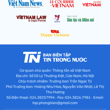
Cơ quan chủ quản: Thông tấn xã Việt Nam
Địa chỉ: Số 05 Lý Thường Kiệt, Cửa Nam, Hà Nội
Chịu trách nhiệm: Trưởng ban Trần Ngọc Tú
Phó Trưởng ban: Hoàng Như Hoa, Nguyễn Văn Nhật, Lê Thị
Thu Hương
Số điện thoại: 024.38257994 - Fax: 024.3826.7981 - Email:
tap.phongbien@gmail.com