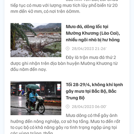
tiếp tục có mưa với lượng mưa tích lũy phổ biến từ 20
mm đến 40 mm, có nơi trên 60mm.
Mưa đá, dông lốc tại
Mường Khương (Lào Cai),
nhiều ngôi nhà bị hư hỏng
28/04/2023 21:26’
Đây là trận mưa đá thứ 2
được ghi nhận trên địa bàn huyện Mường Khương từ
đầu năm đến nay.
Tối 28-29/4, không khí lạnh
gây mưa tại Bắc Bộ, Bắc
Trung Bộ
28/04/2023 06:00’
Mưa dông có thể gây ảnh
hưởng đến nông nghiệp, cơ sở hạ tầng. Mưa to đến rất
to cục bộ có khả năng gây ra tình trạng ngập úng tại
các vùng trũng, thấp.